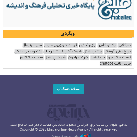
وبگردی
خبرآنلاین
راه نو آنلاین
بازی آنلاین
قیمت تلویزیون سونی
مبل مینیمال
جراح بینی گوشتی
پرشین هتل
قیمت آهن فولاد ایرانیان
اعتبارسنجی بانکی
قیمت طلا امروز
بلیط قطار
شرکت رادوکو
قیمت پروفیل
سایت یوتوتایمز
خرید اکانت chatgpt
نسخه دسکتاپ
تمامی حقوق این سایت برای خبرآنلاین محفوظ است. نقل مطالب با ذکر منبع بلامانع است.
Copyright © 2025 khabaronline News Agancy, All rights reserved
طراحی و تولید: نستوه