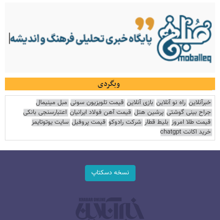
وبگردی
خبرآنلاین
راه نو آنلاین
بازی آنلاین
قیمت تلویزیون سونی
مبل مینیمال
جراح بینی گوشتی
پرشین هتل
قیمت آهن فولاد ایرانیان
اعتبارسنجی بانکی
قیمت طلا امروز
بلیط قطار
شرکت رادوکو
قیمت پروفیل
سایت یوتوتایمز
خرید اکانت chatgpt
نسخه دسکتاپ