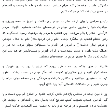
یکپارگی ملت را مخدوش کند حرام سیاسی انجام داده و باید با وحدت و انسجام
در مسیر پیشرفت کشور حرکت کنیم.
رئیس مجلس با بیان اینکه امام به مردم باور داشت و امروز ما همه پیروزی و
موفقیت خود را مدیون حضور مردم در عرصه‌های مختلف هستیم، افزود: مردم
کارآمدی نظام را رقم می‌زنند این انقلاب با مردم به موفقیت رسید همانگونه که
رهبر معظم انقلاب در سالگرد ارتحام امام راحل فرمودند:(( امام به خدا ، خودش
و مردم ایمان داشت )) و امروز هر اقدام ما مسئولان منهای مردم، به دور از
اهداف ملت ،امام و مسیر شهداست و ایران قوی‌تر و مستحکمتر خواهد شد این
امکان ندارد مگر با حضور مردم در صحنه‌های مختلف.
قالیباف با بیان اینکه باید به سمتی برویم که ایران را روز به روز قوی‌تر و
مستحکم‌تر کنیم و این امکان‌پذیر نخواهد شد مگر مردم در صحنه باشند، اظهار
کرد: ما مسئولین موظفیم و مکلفیم شرافت و مردانگی و در صحنه بودن مردم را
جبران کنیم و بر مشکلات اقتصادی آنها باید فائق آییم.
وی با بیان اینکه در مجلس یازدهم تلاش کردیم علاوه بر اصلاح قوانینی دست و پا
گیر، قوانین جدیدی تصویب کنیم، تصریح کرد: بدنبال تحول اقتصادی با اولویت حل
معیشت مردم هستیم و در مرحله دوم باید به سمت رشد اقتصادی حرکت کنیم.