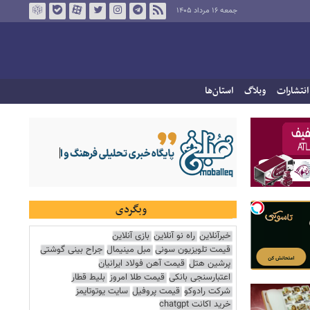
جمعه ۱۶ مرداد ۱۴۰۵
انتشارات
وبلاگ
استان‌ها
وبگردی
خبرآنلاین
راه نو آنلاین
بازی آنلاین
قیمت تلویزیون سونی
مبل مینیمال
جراح بینی گوشتی
پرشین هتل
قیمت آهن فولاد ایرانیان
اعتبارسنجی بانکی
قیمت طلا امروز
بلیط قطار
شرکت رادوکو
قیمت پروفیل
سایت یوتوتایمز
خرید اکانت chatgpt