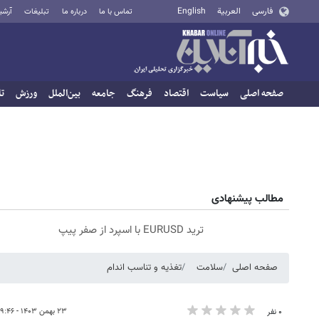
فارسی
العربية
English
تماس با ما
درباره ما
تبلیغات
آرشی
صفحه اصلی
سیاست
اقتصاد
فرهنگ
جامعه
بین‌الملل
ورزش
تا
مطالب پیشنهادی
ترید EURUSD با اسپرد از صفر پیپ
صفحه اصلی
سلامت
تغذیه و تناسب اندام
۲۳ بهمن ۱۴۰۳ - ۰۹:۴۶
۰ نفر