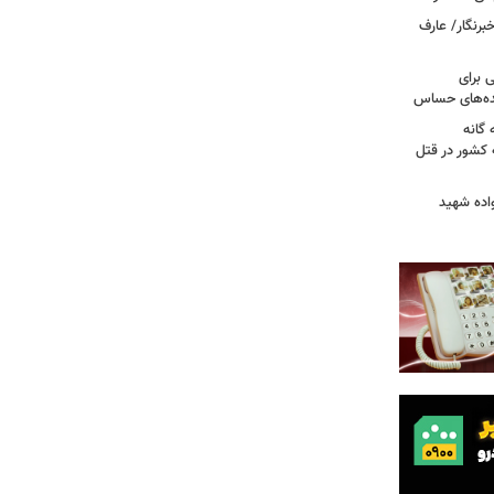
برنگار/ عارف
 برای
نده‌های حساس
گانه
 کشور در قتل
واده شهید