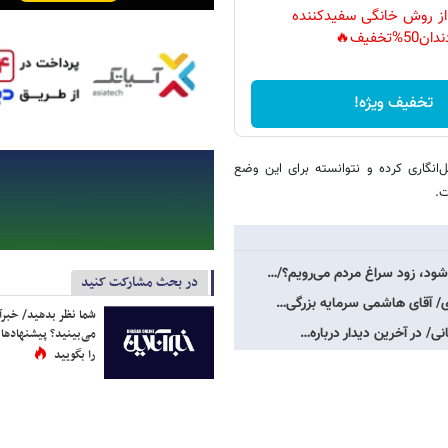
 از روش خانگی سفیدکننده
دان50%تخفیف🔥
تخفیف ویژه!
انگاری کرده و نتوانسته برای این وضع
ت.
شود، زود سراغ مردم می‌رویم؟/…
در بحث مشارکت کنید
ی/ آقای هاشمی سرمایه بزرگی…
شما نظر بدهید/ خبرآن
ی/ در آخرین دیدار درباره…
می‌بینید؟ پیشنهادها 
را بگویید