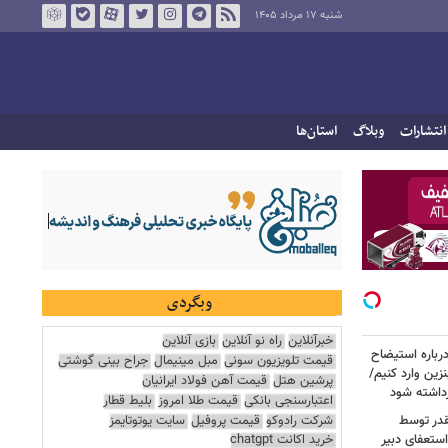
شنبه ۱۷ مرداد ۱۴۰۵
انتشارات
وبلاگ
استان‌ها
وبگردی
خبرآنلاین
راه نو آنلاین
بازی آنلاین
رباره استیضاح
قیمت تلویزیون سونی
مبل مینیمال
جراح بینی گوشتی
زین وارد کنیم/
پرشین هتل
قیمت آهن فولاد ایرانیان
رداشته شود
اعتبارسنجی بانکی
قیمت طلا امروز
بلیط قطار
شرکت رادوکو
قیمت پروفیل
سایت یوتوتایمز
قدر توسط
ستعفای دبیر
خرید اکانت chatgpt