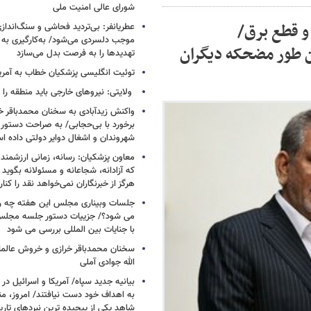
شورای عالی امنیت ملی
و قطع برق/
عطریانفر: بی‌تردید فحاشی و سنگ‌انداز
موجب دلسردی می‌شود/ به‌کارگیری به 
م تا این طور مضحکه دیگران
تهدیدها را به فرصت بدل می‌سازد
توئیت انگلیسی پزشکیان خطاب به آمریکا
ولایتی: نیروهای خارجی باید منطقه را 
واکنش زیدآبادی به سخنان محمدباقر خر
برخورد با بی‌حجابی/ به صراحت دستور 
شهروندان و اشغال دوایر دولتی داده ا
معاون پزشکیان: رسانه، زمانی ارزشمند 
که آزادانه، شجاعانه و مسئولانه بگوید
هرگز از خبرنگاران نمی‌خواهد نقد را کنار
جلسات وبیناری مجلس این هفته چه روز
می شود؟/ جزییات دستور جلسه مجلس/
با جنایات بین المللی بررسی می شود
سخنان محمدباقر خرازی و خروش عالم
الله جوادی آملی
بیانیه جدید سپاه/ آمریکا و اسرائیل در 
به اهداف خود دست نیافتند/ امروز، من
شاهد یکی از پیچیده ترین نبردهای تا