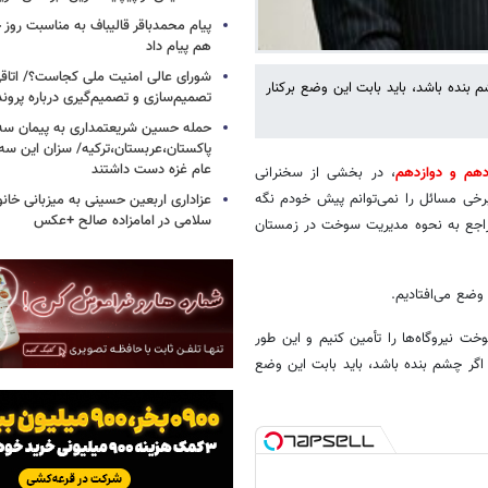
پیام محمدباقر قالیباف به مناسبت روز خ
هم پیام داد
شورای عالی امنیت ملی کجاست؟/ اتاقی
بنده باشد، باید بابت این وضع برکنار
تصمیم‌سازی و تصمیم‌گیری درباره پرو
حمله حسین شریعتمداری به پیمان سه 
پاکستان،عربستان،ترکیه/ سزان این سه
عام غزه دست داشتند
هم و دوازدهم
، در بخشی از سخنرانی
برخی مسائل را نمی‌توانم پیش خودم نگه
عزاداری اربعین حسینی به میزبانی خان
سلامی در امامزاده صالح +عکس
 راجع به نحوه مدیریت سوخت در زمستان
وضع می‌افتادیم.
تی گازوئیل بیاوریم که سوخت نیروگاه‌ها را تأمین کنیم و این طور
گر چشم بنده باشد، باید بابت این وضع