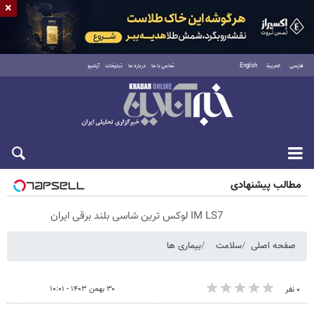
×
فارسی
العربية
English
تماس با ما
درباره ما
تبلیغات
آرشیو
پنجشنبه ۱۵ مرداد ۱۴۰۵
مطالب پیشنهادی
IM LS7 لوکس ترین شاسی بلند برقی ایران
صفحه اصلی
سلامت
بیماری ها
۳۰ بهمن ۱۴۰۳ - ۱۰:۰۱
۰ نفر