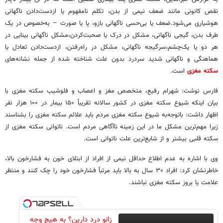
نقص کانونی مانند ضعف نیمی از بدن، تکلم نامفهوم یا ازدست‌دادن ناگهانی
هوشیاری می‌شود.ضعف یا بی‌حسی ناگهانی بازو، پا یا صورت – به‌خصوص در یک
طرف بدن، گیجی ناگهانی، مشکل در درک یا صحبت‌کردن،مشکل ناگهانی بینایی در
هر دو یا یک‌چشم،سرگیجه ناگهانی، مشکل در راه‌رفتن، ازدست‌دادن تعادل یا
هماهنگی و ناگهانی شدید سردرد بدون علت شناخته شده از جمله نشانه‌های
سکته مغزی
است.
فارس نوشت: شهرام رفیع، متخصص مغز و اعصاب و فلوشیب سکته مغزی با
بیان اینکه شیوع سکته مغزی در کشور سالانه تقریباً ۱۵۰ بیمار در ۱۰۰ هزار نفر
اظهار داشت: باتوجه‌به شیوع سکته مغزی مردم باید علائم سکته مغزی را بشناسند
زیرا مهم‌ترین مشکل ما در این زمینه ناآگاهی مردم است. ناتوانی سکته مغزی از
سکته قلبی بیشتر و از شایع‌ترین علت ناتوانی است.
وی با اشاره به عدم اطلاع حداقل نیمی از افراد از ابتلای خون به فشارخون بالا،
خاطرنشان کرد: افراد ۳۰ سال به بالا باید مرتباً فشارخون خود را چک کنند و منتظر
علامت یا بروز سکته مغزی نباشند.
زانو درد دارین؟ به هیچ وجه