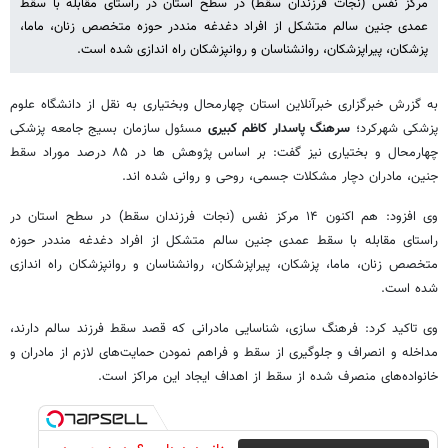
مرکز نفس (نجات فرزندان سقط) در سطح استان در راستای مقابله با سقط
عمدی جنین سالم متشکل از افراد دغدغه منددر حوزه متخصص زنان، ماما،
پزشکان، پیراپزشکان، روانشناسان و روانپزشکان راه اندازی شده است.
به گزرش خبرگزاری خبرآنلاین استان چهارمحال وبختیاری به نقل از دانشگاه علوم
پزشکی شهرکرد؛
سرهنگ پاسدار کاظم کبیری
مسئول سازمان بسیج جامعه پزشکی
چهارمحال و بختیاری نیز گفت: بر اساس پژوهش ها در ۸۵ درصد موراد سقط
جنین، مادران دچار مشکلات جسمی، روحی و روانی شده اند.
وی افزود: هم اکنون ۱۴ مرکز نفس (نجات فرزندان سقط) در سطح استان در
راستای مقابله با سقط عمدی جنین سالم متشکل از افراد دغدغه منددر حوزه
متخصص زنان، ماما، پزشکان، پیراپزشکان، روانشناسان و روانپزشکان راه اندازی
شده است.
وی تاکید کرد: فرهنگ سازی، شناسایی مادرانی که قصد سقط فرزند سالم دارند،
مداخله و انصراف و جلوگیری از سقط و فراهم نمودن حمایت‌های لازم از مادران و
خانواده‌های منصرف شده از سقط از اهداف ایجاد این مراکز است.