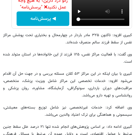
زانو درد دارین؟ به هیچ وجه
عمل نکنید❌ "پرسش‌نامه"
◀ پرسش‌نامه
کبیری افزود: تاکنون ۳۲۵ مادر باردار در چهارمحال و بختیاری تحت پوشش مراکز
نفس از سقط فرزند سالم منصرف شده‌اند.
وی گفت: با فعالیت مراکز نفس، ۱۲۵ فرزند از این خانواده‌ها در استان متولد شده
است.
کبیری با بیان اینکه در این مراکز ۵۳ کلان مسئله بررسی و در جهت حل آن اقدام
می‌شود افزود: خدمات تخصصی این مراکز شامل ویزیت پزشک، متخصص،
مراقبت‌های دوران بارداری، سونوگرافی، آزمایشگاه، مشاوره، روان پزشکی و
روانشناسی و تهیه دارو می‌باشد.
وی اضافه کرد: خدمات غیرتخصصی نیز شامل توزیع بسته‌های معیشتی،
سیسمونی و هماهنگی برای ترک اعتیاد والدین می‌باشد.
کبیری ادامه داد: بر اساس پژوهش‌های انجام شده تنها ۲۱ درصد علل سقط جنین
مرتبط با عوامل اقتصادی است و دلایل عمده آن مرتبط با مسائل فرهنگی،