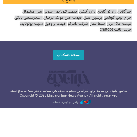
خبرآنلاین
راه نو آنلاین
بازی آنلاین
قیمت تلویزیون سونی
مبل مینیمال
جراح بینی گوشتی
پرشین هتل
قیمت آهن فولاد ایرانیان
اعتبارسنجی بانکی
قیمت طلا امروز
بلیط قطار
شرکت رادوکو
قیمت پروفیل
سایت یوتوتایمز
خرید اکانت chatgpt
نسخه دسکتاپ
تمامی حقوق این سایت برای خبرآنلاین محفوظ است. نقل مطالب با ذکر منبع بلامانع است.
Copyright © 2025 khabaronline News Agancy, All rights reserved
طراحی و تولید: نستوه