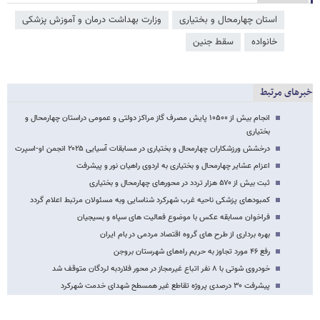
استان چهارمحال و بختیاری
وزارت بهداشت درمان و آموزش پزشکی
خانواده
سقط جنین
خبرهای مرتبط
انجام بیش از ۱۰۵۰۰ پایش مصرف گاز مراکز دولتی و عمومی دراستان چهارمحال و
بختیاری
درخشش ورزشکاران چهارمحال و بختیاری در مسابقات آسیایی ۲۰۲۵ انجمن او-اسپرت
اعزام عشایر چهارمحال و بختیاری به اردوی راهیان نور و پیشرفت
ثبت بیش از ۵۷۰ هزار تردد در محورهای چهارمحال و بختیاری
کمبودهای پزشکی ناحیه غرب شهرکرد شناسایی وبه مسئولان مرتبط اعلام گردد
فراخوان مسابقه عکس با موضوع فعالیت های سپاه و بسیجیان
بهره برداری از طرح های گروه اقتصاد مردمی در بام ایران
رفع ۴۶ مورد تجاوز به حریم راه‌های شهرستان بروجن
خودروی شوتی با ۸ نفر اتباع غیرمجاز در محور فلاردبه لردگان متوقف شد
پیشرفت ۳۰ درصدی پروژه تقاطع غیر همسطح شهدای خدمت شهرکرد