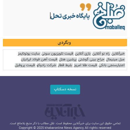
وبگردی
خبرآنلاین
راه نو آنلاین
بازی آنلاین
قیمت تلویزیون سونی
سایت یوتوتایمز
مبل مینیمال
جراح بینی گوشتی
پرشین هتل
قیمت آهن فولاد ایرانیان
اعتبارسنجی بانکی
قیمت طلا امروز
بلیط قطار
شرکت رادوکو
قیمت پروفیل
نسخه دسکتاپ
تمامی حقوق این سایت برای خبرآنلاین محفوظ است. نقل مطالب با ذکر منبع بلامانع است.
Copyright © 2025 khabaronline News Agancy, All rights reserved