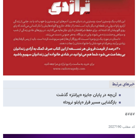
خبرهای مرتبط
آن‌چه در پایان جایزه «پرانتز» گذشت
بازگشایی مسیر فرار «پابلو نرودا»
۵۷۵۷
کد مطلب
2027190