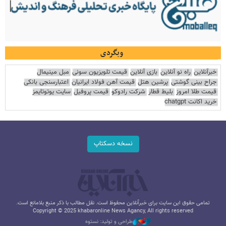
وبگردی
خبرآنلاین
راه نو آنلاین
بازی آنلاین
قیمت تلویزیون سونی
مبل مینیمال
جراح بینی گوشتی
پرشین هتل
قیمت آهن فولاد ایرانیان
اعتبارسنجی بانکی
قیمت طلا امروز
بلیط قطار
شرکت رادوکو
قیمت پروفیل
سایت یوتوتایمز
خرید اکانت chatgpt
نسخه دسکتاپ
تمامی حقوق این سایت برای خبرآنلاین محفوظ است. نقل مطالب با ذکر منبع بلامانع است.
Copyright © 2025 khabaronline News Agancy, All rights reserved
طراحی و تولید: نستوه