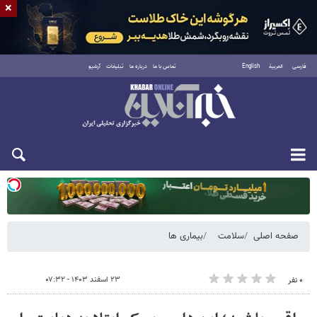
×
فارسی
العربية
English
تماس با ما
درباره ما
تبلیغات
آرشیو
دوشنبه ۱۹ مرداد ۱۴۰۵
صفحه اصلی
سلامت
بیماری ها
۲۳ اسفند ۱۴۰۳ - ۰۷:۳۲
۰ نفر