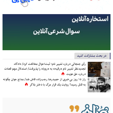
در بحث مشارکت کنید
رأی جنجالی درباره تغییر نام؛ ثبت‌احوال مخالفت کرد/ دادگاه
تجدیدنظر تغییر نام «رقیه» به «رویا» را پذیرفت/ استدلال مهم قضات
درباره حق هویت
راز ۱۵ روز بی‌خبری از حمیدرضا رجب‌زاده فاش شد/ مداح جوان چگونه
به قتل رسید؟ روایت یک قرار مرگ با دختر بلاگر