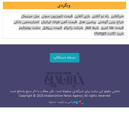
وبگردی
خبرآنلاین
راه نو آنلاین
بازی آنلاین
قیمت تلویزیون سونی
مبل مینیمال
جراح بینی گوشتی
پرشین هتل
قیمت آهن فولاد ایرانیان
اعتبارسنجی بانکی
قیمت طلا امروز
بلیط قطار
شرکت رادوکو
قیمت پروفیل
سایت یوتوتایمز
خرید اکانت chatgpt
نسخه دسکتاپ
تمامی حقوق این سایت برای خبرآنلاین محفوظ است. نقل مطالب با ذکر منبع بلامانع است.
Copyright © 2025 khabaronline News Agancy, All rights reserved
طراحی و تولید: نستوه