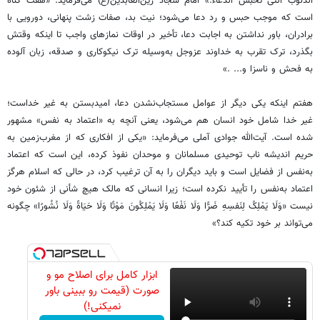
الذّنوب الّتی تحبس الدّعاء.» امام سجاد زین‌العابدین(ع) می‌فرماید: «هفت گناه
است که موجب حبس و رد دعا می‌شود؛ نیت بد، صفات زشت پنهانی، دورویی با
برادران، باور نداشتن به اجابت دعا، تأخیر در اوقات نمازهای واجب تا اینکه وقتش
بگذرد، ترک تقرب به خداوند عزوجل به‌وسیله ترک نیکوکاری و صدقه، زبان آلوده
به فحش و ناسزا و... .»
هفتم اینکه یکی دیگر از عوامل مستجاب‌نشدن دعا، امیدبستن به غیر خداست؛
غیر خدا شامل خود انسان هم می‌شود، یعنی آنچه به «اعتماد به نفس» مشهور
شده است. آیت‌الله جوادی آملی می‌فرماید: «یکی از افکاری که از مغرب‌زمین به
حریم اندیشه ناب توحیدی مسلمانان و موحدان نفوذ کرده، این است که اعتماد
به‌نفس از فضایل است و باید دیگران را به آن ترغیب کرد، در حالی که اسلام هرگز
اعتماد به‌نفس را تأیید نکرده است؛ زیرا انسانی که مالک هیچ شأنی از شئون خود
نیست «وَلَا یَمْلِکُ لِنَفسِهِ ضَرًّا وَلَا نَفْعًا وَلَا یَمْلِکُونَ مَوْتًا وَلَا حَیَاةً وَلَا نُشُورًا» چگونه
می‌تواند بر خود تکیه کند؟»
ابزار کامل برای اصلاح مو و
صورت (قیمت رو ببینی باور
نمیکنی!)