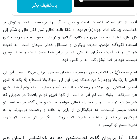
باتخفیف بخر
آنچه از نظر اسلام فضیلت است و دین به آن بها می‌دهد، اعتماد و توکل بر
خداست، چنانکه امام جواد(ع) فرمود: «الثقة بالله تعالی ثمن لکل غال و سُلَّم إلی
کل عال؛ اعتماد به خدا بهای هر کالای گرانبها و نردبان صعود به هر درجه بلندی
است.» تکیه‌گاه مؤمن، قدرت بی‌کران و مستقل خدای سبحان است، نه قدرت
خودش و نه قدرت دیگران. انسانی که در برابر خدا عاجز است و مالک چیزی
نیست، باید بر خدا توکل کند، نه بر نفس خود.
امام سجاد(ع) در ابتدای دعای ابوحمزه به خدای سبحان عرض می‌کند: «من أین لی
الخیر یا ربّ ولا یوجد إلاّ من عندک ومن أین لی النجاة ولا تُستطاع إلّا بک. لا الذی
أحسن استغنی عن عونک و رحمتک و لا الذی أساء واجترء علیک ولم یُرضِک خرج
عن قدرتک... ولولا أنت لم أدر ما انت؛ از کجا خیری توانم یافت؟ در صورتی که
خیر جز نزد تو نیست و از کجا راه نجاتی خواهم جست و حال آنکه جز به لطف تو
نجات میسر نیست... نه نیکوکاران از یاری و لطف و رحمتت بی‌نیازند و نه
تبهکاران بی‌باک از سلطه و قدرت تو بیرونند... اگر بر اثر هدایت تو نبود،
نمی‌دانستم تو کیستی.»
ایکنا ـ آیا می‌توان گفت اجابت‌شدن دعا به خداشناسی انسان هم