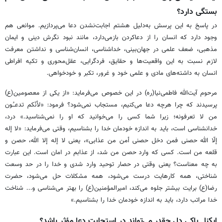
بستگی دارد؟
در پاسخ به این پرسش به‌دلیل هشتم اجابت‌نشدن دعا می‌پردازیم. موانعی هم
وجود دارد که انسان را از دعاکردن بازمی‌دارد، مانند نبود نگرش دینی و ایمان
مذهبی، ضعف علمی در جهان‌بینی، خداشناسی، انسان‌شناسی و نداشتن معرفت
لازم نسبت به این واقعیت‌ها و حقایق، فردگرایی، عقل‌محوری و تکیه افراطی
انسان به داشته‌های مادی و علمی خود و غرور، تکبر و خودخواهی.
مرحوم آیت‌الله فاطمی‌نیا(ره) در این خصوص می‌فرماید: «از یکی از معصومین(ع)
پرسیدند که چرا هرچه دعا می‌کنیم، مستجاب نمی‌شود؟ فرمود: «لأنّکم تدعـُون
من لا تعرفونه؛ زیرا شما کسی را می‌خوانید که او را نمی‌شناسید.» درد،
خدانشناسی است، باید به اندازه خودمان خدا را بشناسیم، وقتی می‌فرماید: «لا إله
إلّا الله حصنی فمن دخل حصنی أمن من عذابی»، یعنی لا إله إلا الله، حصن و
قلعه من است. کسی که وارد حصن من شد، از عذابم در امان است. این عبارت
به چه معناست؟ یعنی وقتی در حصار توحید وارد شدی و خدا را در حد وسعت
شناختی، همه کارهایت درست می‌شود، همه مشکلات حل می‌شود، حضرت
رضا(ع) برایت بیشتر جلوه می‌کند، امیرالمؤمنین(ع) را بهتر می‌شناسی و... شناخت
خدا مراتب دارد، باید به اندازه خودمان خدا را بشناسیم.»
ایکنا ـ پاکی دل چقدر می‌تواند در استجابت دعا مؤثر باشد؟