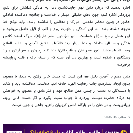
اجازه بدهید که درباره دلیل نهم اجابت‌نشدن دعا، به آمادگی‌ نداشتن برای لقای
پروردگار اشاره کنم؛ چون دعای حقیقی، دیدار با خداست و چنانچه دعاکننده آمادگی
حضور در چنین محضر مقدس، مبارک و معظمی را نداشته باشد، نباید توقع اخذ
نتیجه داشته باشد؛ اما این آمادگی با طهارت روح و قلب از قبل حاصل می‌شود و
این همان پاسخ سؤال شماست. امیرالمؤمنین امام علی(ع)، بزرگ استاد کلاس
بندگی و سلطان مناجات و دعا می‌فرماید: «الدّعاء مفاتیح النّجاح و مقالید الفلاح
وخیر الدّعاء ماصَدَر عن صَدرِِ نقیّ و قلبِِ تقیّ؛ دعا کلید پیروزی و سرافرازی و راز
رستگاری و شکوه است و بهترین دعا آن است که از سینه پاک و قلب پرواپیشه
برخیزد.»
دلیل دهم یا آخرین دلیل هم این است که دست خالی رفتن به دیدار با معبود،
بدون ایجاد بسترهای جلب رضایت الهی، خلاف ادب دعاست. دعاکننده باید و شاید
با دسته‌گلی به دست از جنس عمل صالح، عهد و نذر مادی یا معنوی به خواهش
به درگاه حضرت دوست بپردازد تا جواب مثبت بگیرد و اگر دست خالی برود،
بی‌ادبی‌ست و بی‌ادبان را در بارگاه قدس کروبیان راهی، جاهی و جایی نیست.
کد مطلب
2036815