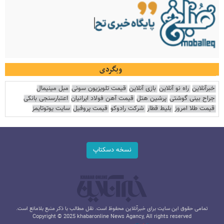
وبگردی
خبرآنلاین
راه نو آنلاین
بازی آنلاین
قیمت تلویزیون سونی
مبل مینیمال
جراح بینی گوشتی
پرشین هتل
قیمت آهن فولاد ایرانیان
اعتبارسنجی بانکی
قیمت طلا امروز
بلیط قطار
شرکت رادوکو
قیمت پروفیل
سایت یوتوتایمز
نسخه دسکتاپ
تمامی حقوق این سایت برای خبرآنلاین محفوظ است. نقل مطالب با ذکر منبع بلامانع است.
Copyright © 2025 khabaronline News Agancy, All rights reserved