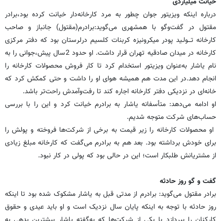
خیانت میلیاردی
درباره اینکه ویزیتور جوان چطور به مرد کارخانه‌دار خیانت کرده بود،برادر
مقتول در گفت‌وگو با همشهری می‌گوید:برادرم(مقتول) جانباز و صاحب
کارخانه تـــولـید پودر میکرونیزه کربنات کلسیم درلرستان بود که دفتر مرکزی
کارخانه در میدان صادقیه تهران قرار داشت. او حدود 2سال پیش،جوانی را به
نام یاشار به‌عنوان ویزیتور استخدام کرد تا کار فروش محصولات کارخانه را
انجام دهد.در این مدت هم همیشه هوای او را داشت و حتی کمکش کرد که
خانه‌ای در نزدیکی دفتر کارخانه اجاره کند تا رفت‌وآمدش راحت‌تر باشد.
او ادامه می‌دهد: متأسفانه یاشار به برادرم خیانت کرد و این را با بررسی
حساب‌های شرکت متوجه شدیم.
او محصولات کارخانه را زیر قیمت به برخی از شرکت‌ها فروخته و پولش را
برای خودش برداشته بود. بعد هم به برادرم می‌گفت که کارخانه مبلغ زیادی
از مشتریانش طلبکار است؛ این در حالی بود که پولی در کار نبود.
گفت و گو روز حادثه
برادر مقتول می‌گوید: برادرم از مدتی قبل به یاشار مشکوک شده بود تا اینکه
روز حادثه با توجه به اینکه پایان سال نزدیک است و او باید عیدی و حقوق
کارکنان را بپردازد با یکی از شرکت‌ها که به‌گفته یاشار بیشترین بدهی به