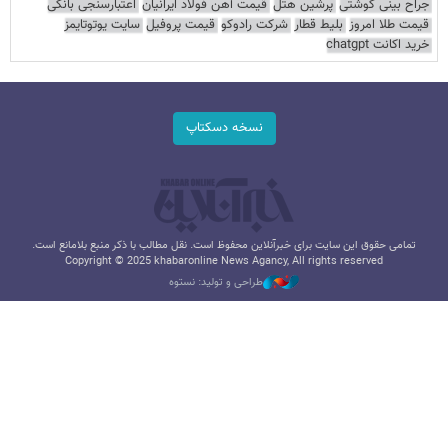
جراح بینی گوشتی
پرشین هتل
قیمت آهن فولاد ایرانیان
اعتبارسنجی بانکی
قیمت طلا امروز
بلیط قطار
شرکت رادوکو
قیمت پروفیل
سایت یوتوتایمز
خرید اکانت chatgpt
نسخه دسکتاپ
تمامی حقوق این سایت برای خبرآنلاین محفوظ است. نقل مطالب با ذکر منبع بلامانع است.
Copyright © 2025 khabaronline News Agancy, All rights reserved
طراحی و تولید: نستوه