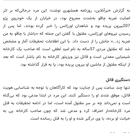
به گزارش خبرآنلاین، روزنامه همشهری نوشت: این مرد درحالی‌که بر اثر
اصابت ضربه چاقو به‌شدت مجروح بود، در خیابان از یک خودروی پژو
207بیرون پریده بود و شاهدان اورژانس را خبر کرده بودند، اما پس از
رسیدن نیروهای اورژانس، مقتول با گفتن این جمله که «یاشار با چاقو به من
ضربه زد...» جانش را از دست داد. با این اطلاعات تحقیقات آغاز و مشخص
شد که مقتول مردی 57ساله به نام امید لطفی است که صاحب یک کارخانه
شیمیایی معدنی است و قاتل نیز ویزیتور کارخانه به نام یاشار است که بعد
از اینکه مقتول از ماشین او بیرون پریده بود، پا به فرار گذاشته بود.
دستگیری قاتل
تنها چند ساعت پس از جنایت بود که کارآگاهان با توجه به شناسایی هویت
قاتل، موفق شدند او را دستگیر کنند. این مرد در ابتدا مدعی بود که بی‌گناه
است و نمی‌داند چه بر سر مقتول آمده است، اما در ادامه تحقیقات به قتل
مرد کارخانه‌دار اعتراف کرد و مدعی شد که چون صاحب کارخانه پی به
خیانت او برده، با وی درگیر شده و او را به قتل رسانده است.