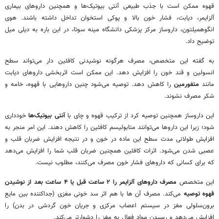
قهوه ممکن است با جذب طبیعی آنتی بیوتیک‌ها و همچنین داروهای بیماری
آلزایمر، دیابت، فشار خون بالا و پوکی استخوان تداخل داشته باشند. هوی
انگوهمیلتون، داروساز مرکز پزشکی دانشگاه مینه سوتا، در این باره به دیلی میل
توضیح داد.
به گفته این متخصص، مصرف هرگونه نوشیدنی کافئین دار می‌تواند سطح
انسولین و قند خون را افزایش دهد. این ممکن است اثربخشی داروهای دیابت
مانند
متفورمین
را کاهش دهد. توصیه می‌شود چنین داروهایی با قهوه، خامه و
شکر مصرف نشوند.
این داروساز همچنین توصیه کرد از ترکیب قهوه و چای با
آنتی بیوتیک‌ها
خودداری
شود؛ زیرا این داروها می‌توانند متابولیسم کافئین را کاهش دهند. این امر منجر به
افزایش طولانی مدت سطح این ماده در خون و در نتیجه افزایش ضربان قلب و
عصبی شدن می‌شود. اثرات کافئین همچنین ضربان قلب شما را افزایش می‌دهد
که برای کسانی که داروهای فشار خون مصرف می‌کنند، مطلوب نیست.
این متخصص
مصرف داروهای آلزایمر را ۲ ساعت قبل یا ۴ ساعت بعد از نوشیدن
قهوه توصیه
می‌کند. مصرف آن ها با هم اثر سد خونی مغزی (جداکننده بین مایع
برون‌سلولی مغز در سیستم اعصاب مرکزی و جریان خون گردشی در بدن) را
افزایش می‌دهد و رسیدن مواد فعال به مغز را دشوارتر می‌کند.