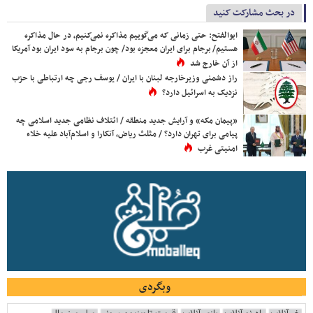
در بحث مشارکت کنید
ابوالفتح: حتی زمانی که می‌گوییم مذاکره نمی‌کنیم، در حال مذاکره
هستیم/ برجام برای ایران معجزه بود/ چون برجام به سود ایران بود آمریکا
از آن خارج شد
راز دشمنی وزیرخارجه لبنان با ایران / یوسف رجی چه ارتباطی با حزب
نزدیک به اسرائیل دارد؟
«پیمان مکه» و آرایش جدید منطقه / ائتلاف نظامی جدید اسلامی چه
پیامی برای تهران دارد؟ / مثلث ریاض، آنکارا و اسلام‌آباد علیه خلاء
امنیتی غرب
وبگردی