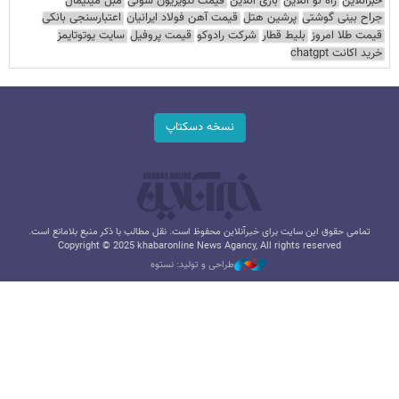
خبرآنلاین
راه نو آنلاین
بازی آنلاین
قیمت تلویزیون سونی
مبل مینیمال
جراح بینی گوشتی
پرشین هتل
قیمت آهن فولاد ایرانیان
اعتبارسنجی بانکی
قیمت طلا امروز
بلیط قطار
شرکت رادوکو
قیمت پروفیل
سایت یوتوتایمز
خرید اکانت chatgpt
نسخه دسکتاپ
تمامی حقوق این سایت برای خبرآنلاین محفوظ است. نقل مطالب با ذکر منبع بلامانع است.
Copyright © 2025 khabaronline News Agancy, All rights reserved
طراحی و تولید: نستوه