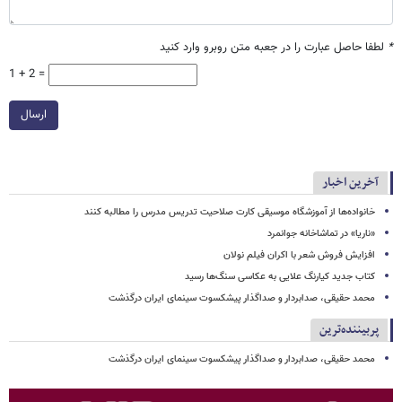
*
لطفا حاصل عبارت را در جعبه متن روبرو وارد کنید
1 + 2 =
ارسال
آخرین اخبار
خانواده‌ها از آموزشگاه موسیقی کارت صلاحیت تدریس مدرس را مطالبه کنند
«ناریا» در تماشاخانه جوانمرد
افزایش فروش شعر با اکران فیلم نولان
کتاب جدید کیارنگ علایی به عکاسی سنگ‌ها رسید
محمد حقیقی، صدابردار و صداگذار پیشکسوت سینمای ایران درگذشت
پربیننده‌ترین
محمد حقیقی، صدابردار و صداگذار پیشکسوت سینمای ایران درگذشت