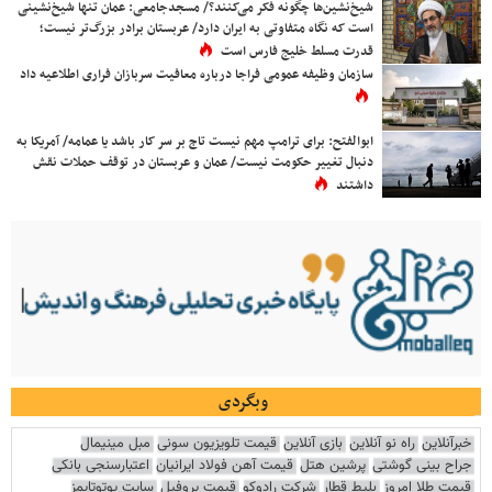
شیخ‌نشین‌ها چگونه فکر می‌کنند؟/ مسجدجامعی: عمان تنها شیخ‌نشینی
است که نگاه متفاوتی به ایران دارد/ عربستان برادر بزرگ‌تر نیست؛
قدرت مسلط خلیج فارس است
سازمان وظیفه عمومی فراجا درباره معافیت سربازان فراری اطلاعیه داد
ابوالفتح: برای ترامپ مهم نیست تاج بر سر کار باشد یا عمامه/ آمریکا به
دنبال تغییر حکومت نیست/ عمان و عربستان در توقف حملات نقش
داشتند
وبگردی
خبرآنلاین
راه نو آنلاین
بازی آنلاین
قیمت تلویزیون سونی
مبل مینیمال
جراح بینی گوشتی
پرشین هتل
قیمت آهن فولاد ایرانیان
اعتبارسنجی بانکی
قیمت طلا امروز
بلیط قطار
شرکت رادوکو
قیمت پروفیل
سایت یوتوتایمز