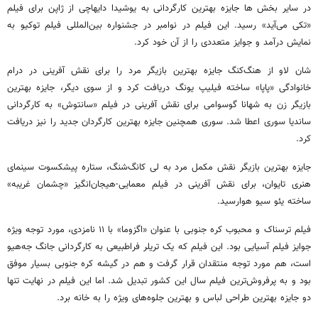
در سایر بخش ها جایزه بهترین کارگردانی به یوشیدا دایهاچی از ژاپن برای فیلم
«تکی می‌آید» رسید. این فیلم در نوامبر در جشنواره بین‌المللی فیلم توکیو به
نمایش درآمد و جوایز متعددی را از آن خود کرد.
شان لاو از هنگ‌کنگ جایزه بهترین بازیگر مرد را برای نقش آفرینی در درام
خانوادگی «پاپا» ساخته فیلیپ یونگ دریافت کرد و از سوی دیگر، جایزه بهترین
بازیگر زن به شهانا گوسوامی برای نقش آفرینی در فیلم «سانتوش» به کارگردانی
ساندیا سوری اعطا شد. سوری همچنین جایزه بهترین کارگردان جدید را نیز دریافت
کرد.
جایزه بهترین بازیگر نقش مکمل مرد به لی کانگ‌شنگ، ستاره پیشکسوت سینمای
هنری تایوان، برای نقش آفرینی در فیلم معمایی-هیجان‌انگیز «چشمان غریبه»
ساخته یئو سیو هوارسید.
فیلم ترسناک و محبوب کره جنوبی با عنوان «اگزوما» با ۱۱ نامزدی، مورد توجه ویژه
جوایز فیلم آسیایی بود. این فیلم که یک تریلر فراطبیعی به کارگردانی جانگ جه‌هیو
است، هم مورد توجه منتقدان قرار گرفت و هم در گیشه کره جنوبی بسیار موفق
بود و به پرفروش‌ترین فیلم سال این کشور تبدیل شد. اما این فیلم در نهایت تنها
دو جایزه بهترین طراحی لباس و بهترین جلوه‌های ویژه را به خانه برد.