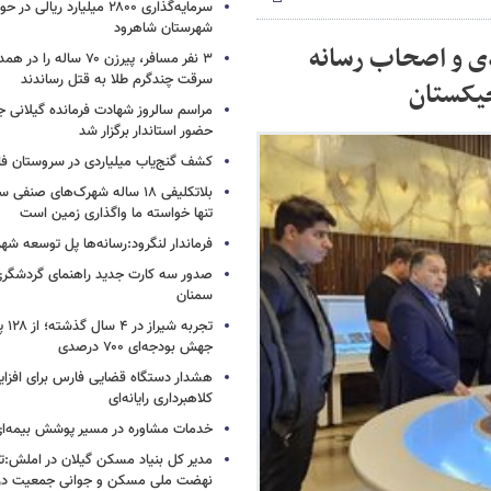
سرمایه‌گذاری ۲۸۰۰ میلیارد ریال
شهرستان شاهرود
ادی و اصحاب رسانه
۳ نفر مسافر، پیرزن ۷۰ ساله 
سرقت چندگرم طلا به قتل رساندند
جیکستان
مراسم سالروز شهادت فرمانده گیلانی ج
حضور استاندار برگزار شد
کشف گنج‌یاب میلیاردی در سروستان ف
بلاتکلیفی ۱۸ ساله شهرک‌های صنف
تنها خواسته ما واگذاری زمین است
فرماندار لنگرود:رسانه‌ها پل توسعه شه
صدور سه کارت جدید راهنمای گردشگری
سمنان
تجربه
جهش بودجه‌ای ۷۰۰ درصدی
هشدار دستگاه قضایی فارس برای افزای
کلاهبرداری رایانه‌ای
خدمات مشاوره در مسیر پوشش بیمه‌ای 
مدیر کل بنیاد مسکن گیلان در املش:تأ
نهضت ملی مسکن و جوانی جمعیت در