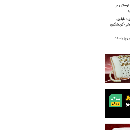
لرستان بر
د
؛ تابلوی
یخی-گردشگری
وج راننده