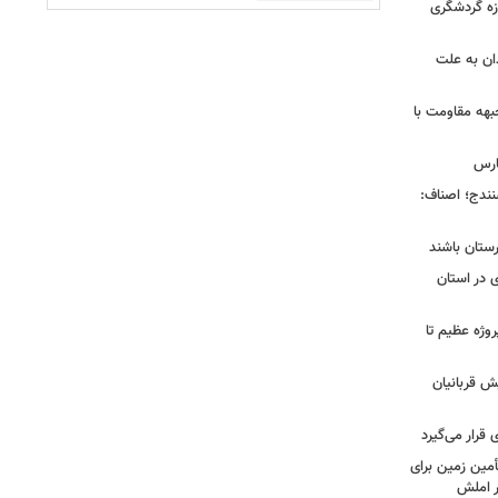
ی در حوزه گردشگری
را در همدان به علت
بهه مقاومت با
ارس
ی سنندج؛ اصناف:
رستان باشند
 در استان
 شیراز در ۴ سال گذشته؛ از ۱۲۸ پروژه عظیم تا
ش قربانیان
قرار می‌گیرد
مین زمین برای
 املش