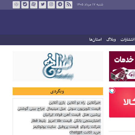
شنبه ۱۷ مرداد ۱۴۰۵
انتشارات
وبلاگ
استان‌ها
وبگردی
خبرآنلاین
راه نو آنلاین
بازی آنلاین
قیمت تلویزیون سونی
مبل مینیمال
جراح بینی گوشتی
پرشین هتل
قیمت آهن فولاد ایرانیان
اعتبارسنجی بانکی
قیمت طلا امروز
بلیط قطار
شرکت رادوکو
قیمت پروفیل
سایت یوتوتایمز
خرید اکانت chatgpt