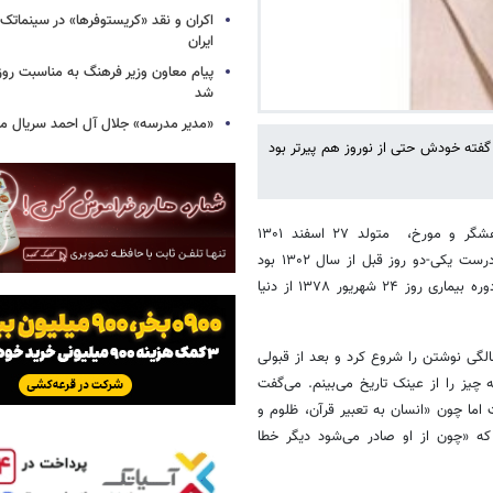
اکران و نقد «کریستوفرها» در سینماتک 
ایران
پیام معاون وزیر فرهنگ به مناسبت روز 
شد
«مدیر مدرسه» جلال آل احمد سریال م
فته خودش حتی از نوروز هم پیرتر بود
به گزارش خبرگزاری خبرآنلاین، عبدالحسین زرین‌کوب، استاد دانشگاه، پژوهشگر و مورخ، متولد ۲۷ اسفند ۱۳۰۱
است؛ خودش می‌گفت: «من هر سال، یکی-دو روزی از نوروز پیرترم، چرا که درست یکی-دو روز قبل از سال ۱۳۰۲ بود
که من در بروجرد چشم به دنیا گشودم.» او در سن ۷۷ سالگی بعد از یک دوره بیماری روز ۲۴ شهریور ۱۳۷۸ از دنیا
 ایسنا،زرین‌کوب را استاد برجسته تاریخ می‌شناسند. او تقریبا از ۲۰ سالگی نوشتن را شروع کرد و بعد از قبولی
 ‌چیز را از عینک تاریخ می‌بینم. می‌گفت
اما چون «انسان به تعبیر قرآن، ظلوم و
ه «چون از او صادر می‌شود دیگر خطا