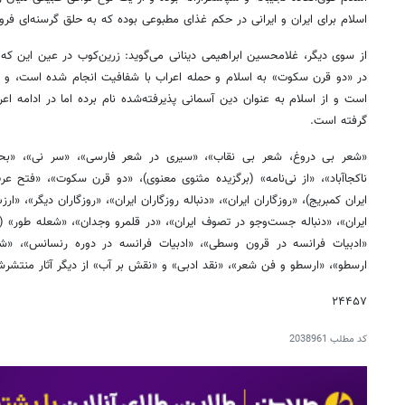
اسلام برای ایران و ایرانی در حکم غذای مطبوعی بوده که به حلق گرسنه‌ای فر
از سوی دیگر، غلامحسین ابراهیمی دینانی می‌گوید: زرین‌کوب در عین این که
در «دو قرن سکوت» به اسلام و حمله اعراب با شفافیت انجام شده است، و تق
است و از اسلام به عنوان دین آسمانی پذیرفته‌شده نام برده اما در ادامه اعرا
گرفته است.
«شعر بی دروغ، شعر بی نقاب»، «سیری در شعر فارسی»، «سر نی»، «بحر
ناکجاآباد»، «از نی‌نامه» (برگزیده مثنوی معنوی)، «دو قرن سکوت»، «فتح عرب
ایران کمبریج)، «روزگاران ایران»، «دنباله روزگاران ایران»، «روزگاران دیگر»
ایران»، «دنباله جست‌وجو در تصوف ایران»، «در قلمرو وجدان»، «شعله طور» (د
«ادبیات فرانسه در قرون وسطی»، «ادبیات فرانسه در دوره رنسانس»، «ش
ارسطو»، «ارسطو و فن شعر»، «نقد ادبی» و «نقش بر آب» از دیگر آثار منتشر
۲۴۴۵۷
کد مطلب
2038961