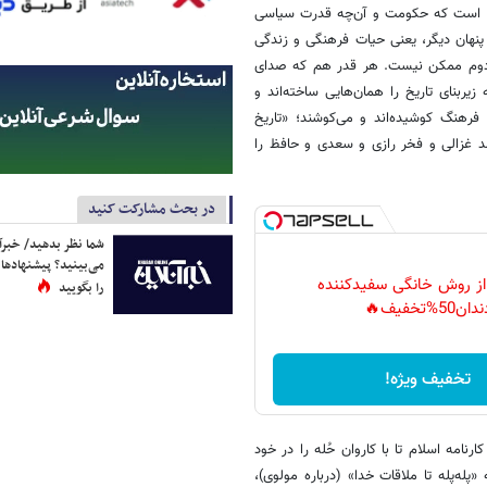
ده است که حکومت و آن‌چه قدرت سیاسی
 پنهان دیگر، یعنی حیات فرهنگی و زندگی
 دوم ممکن نیست. هر قدر هم که صدای
یربنای تاریخ را همان‌هایی ساخته‌اند و
فرهنگ کوشیده‌اند و می‌کوشند؛ «تاریخ
مد غزالی و فخر رازی و سعدی و حافظ را
در بحث مشارکت کنید
شما نظر بدهید/ خبرآن
می‌بینید؟ پیشنهادها 
 از روش خانگی سفیدکننده
را بگویید
دان50%تخفیف🔥
تخفیف ویژه!
نامه اسلام تا با کاروان حُله را در خود
له‌پله تا ملاقات خدا» (درباره مولوی)،