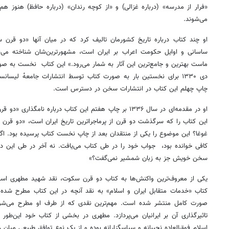
«فرار از مدرسه» (درباره غزالی) و «از کوچه رندان» (درباره حافظ) هنوز هم
می‌شوند.
او چند کتاب درباره تاریخ کشورمان تالیف کرد که در میان آنها «دو قر
ساسانی و اوایل حکومت اعراب بر ایران است، مشهورترین‌شان شناخته می‌
ماست بهترین و جامع‌ترین این آثار به شمار می‌رود.» این کتاب نخست به ص
دی ۱۳۳۰ برای نخستین بار به صورت کتاب توسط انتشارات جامعه‌ٔ لیسا
چاپ چهلم این کتاب در انتشارات سخن در دسترس است.
او در مقدمه‌ای در سال ۱۳۳۶ بر چاپ هفتم این کتاب درباره نا
این کتاب را که سرگذشت دو قرن از پرماجراترین تاریخ ایران است، «دو قرن
غوغا؟ این موضوع را یکی از منتقدان بعد از چاپ نخست کتاب پرسیده بود. اگر 
کافی خوانده بود،‌ جواب خود را در طی کتاب می‌یافت. نه آخر در طی این دو
سخن خویش جز به زبان شمشیر نمی‌گفت؟»
یکی از معروف‌ترین واکنش‌ها به کتاب دو قرن سکوت، نقد شهید مطهری است
کتاب «خدمات متقابل ایران و اسلام» به نقد آنچه در این کتاب مطرح شده 
صورت کامل منتشر شده است. مهم‌ترین نقدی که از طرف او مطرح می‌شود 
تاثیرگذاری آن بر ایرانیان می‌پردازد. مطهری در بخشی از کتاب خود این‌طور م
اسلام فوق‌العاده نجیبانه و سپاسگزارانه بوده و از یک نوع توافق طبیعی میان ر