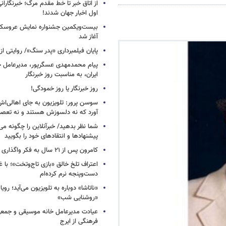
از اتاق خبر تا خط مقدم مرگ؛ خبرنگاران
اول اخبار جهان شدند!
بیست‌ویکمین جشنواره نمایش عروسکی
آغاز شد
پایان فیلمبرداری «پدر سنگ»/ روایتی ا
پیام محمدمهدی عسگرپور، مدیرعامل خا
ایران، به مناسبت روز خبرنگار
روز خبرنگار یا روز خمودگی!
سوسن پرور: تلویزیون به جای اهالی‌اش
آورد که نه دلسوزش هستند و نه تعصب
شما نظر بدهید/ خبرآنلاین را چگونه می‌
پیشنهادها و انتقادهای خود را بگویید
کامرون پس از ۲۱ سال به فکر واگذاری «آواتار» افتاد
اعتراف تلخ خالق «بازی تاج‌وتخت»؛ با 
دست‌وپنجه نرم کرده‌ام
«ناتاشا» دوباره به تلویزیون می‌آید؛ رویا
«روشنایی شب»
عیادت مدیرعامل خانه موسیقی و جمعی 
فرهنگی از ایرج