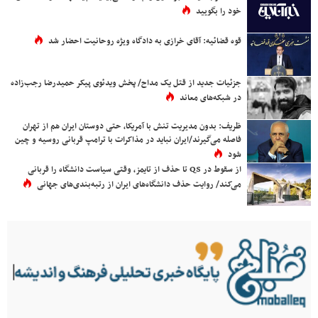
خود را بگویید
قوه قضائیه: آقای خرازی به دادگاه ویژه روحانیت احضار شد
جزئیات جدید از قتل یک مداح/ پخش ویدئوی پیکر حمیدرضا رجب‌زاده
در شبکه‌های معاند
ظریف: بدون مدیریت تنش با آمریکا، حتی دوستان ایران هم از تهران
فاصله می‌گیرند/ایران نباید در مذاکرات با ترامپ قربانی روسیه و چین
شود
از سقوط در QS تا حذف از تایمز، وقتی سیاست دانشگاه را قربانی
می‌کند/ روایت حذف دانشگاه‌های ایران از رتبه‌بندی‌های جهانی