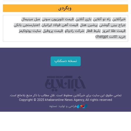
وبگردی
خبرآنلاین
راه نو آنلاین
بازی آنلاین
قیمت تلویزیون سونی
مبل مینیمال
جراح بینی گوشتی
پرشین هتل
قیمت آهن فولاد ایرانیان
اعتبارسنجی بانکی
قیمت طلا امروز
بلیط قطار
شرکت رادوکو
قیمت پروفیل
سایت یوتوتایمز
خرید اکانت chatgpt
نسخه دسکتاپ
تمامی حقوق این سایت برای خبرآنلاین محفوظ است. نقل مطالب با ذکر منبع بلامانع است.
Copyright © 2025 khabaronline News Agancy, All rights reserved
طراحی و تولید: نستوه