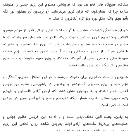
سفاک، هیچ‌گاه قادر نخواهد بود که فروپاشی محتوم این رژیم جعلی را متوقف
سازد؛ چرا که همان‌گونه که قرآن کریم می‌فرماید: (و یریدون أن یطفؤوا نور اللّه
بأفْواههمْ واللّه متمّ نوره ولوْ کره الْکافرون (. صف ۸
شورای هماهنگی تبلیغات اسلامی، با گرامیداشت لیالی نورانی قدر، از مردم مومن،
انقلابی و خداجوی ایران اسلامی دعوت می‌کند تا در این شب‌های سرنوشت‌ساز، با
حضور در مساجد، حسینیه‌ها و مصلی‌ها، در کنار دعا برای عاقبت‌بخیری و مغفرت،
با قلبی سرشار از ایمان و دستانی رو به آسمان، ضمن محکومیت رژیم سفاک
صهیونیستی و حامی اصلی آن آمریکای جنایتکار پیروزی جبهه مقاومت و ملت های
مظلوم را از درگاه ایزد منان طلب نمایند.
همچنین از ملت خداجوی ایران دعوت می‌شود تا در این محافل معنوی، آمادگی و
عزم خود را برای حضوری گسترده‌تر و پرشورتر در راهپیمایی عظیم روز جهانی
قدس اعلام داشته و به جهانیان نشان دهند که آرمان آزادی فلسطین و نابودی
رژیم صهیونیستی، نه یک شعار، بلکه عقیده‌ای راسخ و غیرقابل تغییر در وجدان
امت اسلامی است.
به یقین، وعده الهی تخلف‌ناپذیر است و با ادامه این خروش عظیم جهانی و
حمایت‌های بی‌دریغ ملت‌های آزادی‌خواه، به‌زودی شاهد زوال قطعی این رژیم