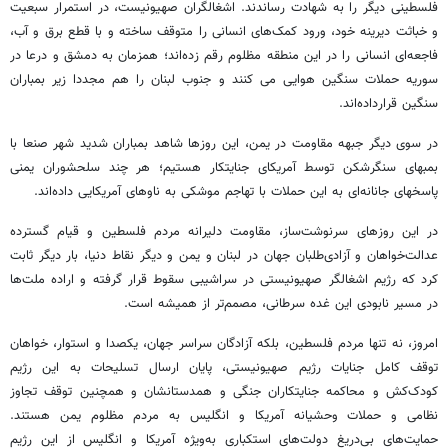
فلسطینی دیگر را به شهادت رساندند. اشغالگران صهیونیست، در استمرار سبعیت
و خباثت دیرینه خود، ورود کمک‌های انسانی را متوقف ساخته و با قطع برق و آب،
فاجعه‌ای انسانی را در این منطقه مظلوم رقم زده‌اند؛ همزمان به دمشق و درعا در
سوریه حملات سنگین هوایی می کنند و جنوب لبنان را هم مجددا زیر بمباران
سنگین قرارداده‌اند.
در سوی دیگر جبهه مقاومت در یمن، این روزها شاهد بمباران شدید شهر صنعا با
بمبهای سنگرشکن توسط آمریکای جنایتکار هستیم؛ هر چند سلحشوران یمنی
پاسخهای جانانه‌ای به این حملات با تهاجم موشکی به ناوهای آمریکایی داده‌اند.
در این روزهای سرنوشت‌ساز، مقاومت دلیرانه مردم فلسطین و قیام گسترده
عدالت‌خواهان و آزادی‌طلبان جهان در لبنان و یمن و دیگر نقاط دنیا، بار دیگر ثابت
کرد که رژیم اشغالگر صهیونیستی در سراشیبی سقوط قرار گرفته و اراده ملت‌ها
در مسیر نابودی این غده سرطانی، مصمم‌تر از همیشه است.
امروز، نه تنها مردم فلسطین، بلکه آزادگان سراسر جهان، یکصدا و استوار، خواهان
توقف کامل جنایات رژیم صهیونیستی، پایان ارسال تسلیحات به این رژیم
کودک‌کش و محاکمه جنایتکاران جنگی و همدستانشان و همچنین توقف تجاوز
نظامی و حملات وحشیانه آمریکا و انگلیس به مردم مظلوم یمن هستند.
حمایت‌های بی‌دریغ دولت‌های استکباری به‌ویژه آمریکا و انگلیس از این رژیم