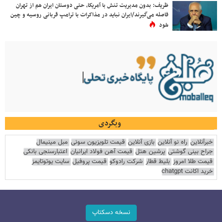
ظریف: بدون مدیریت تنش با آمریکا، حتی دوستان ایران هم از تهران
فاصله می‌گیرند/ایران نباید در مذاکرات با ترامپ قربانی روسیه و چین
شود
وبگردی
خبرآنلاین
راه نو آنلاین
بازی آنلاین
قیمت تلویزیون سونی
مبل مینیمال
جراح بینی گوشتی
پرشین هتل
قیمت آهن فولاد ایرانیان
اعتبارسنجی بانکی
قیمت طلا امروز
بلیط قطار
شرکت رادوکو
قیمت پروفیل
سایت یوتوتایمز
خرید اکانت chatgpt
نسخه دسکتاپ