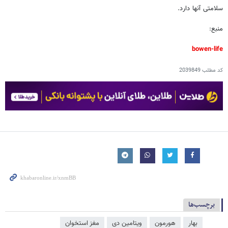
سلامتی آنها دارد.
منبع:
bowen-life
کد مطلب
2039849
برچسب‌ها
بهار
هورمون
ویتامین دی
مغز استخوان