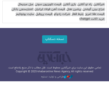
خبرآنلاین
راه نو آنلاین
بازی آنلاین
قیمت تلویزیون سونی
مبل مینیمال
جراح بینی گوشتی
پرشین هتل
قیمت آهن فولاد ایرانیان
اعتبارسنجی بانکی
قیمت طلا امروز
بلیط قطار
شرکت رادوکو
قیمت پروفیل
سایت یوتوتایمز
خرید اکانت chatgpt
نسخه دسکتاپ
تمامی حقوق این سایت برای خبرآنلاین محفوظ است. نقل مطالب با ذکر منبع بلامانع است.
Copyright © 2025 khabaronline News Agancy, All rights reserved
طراحی و تولید: نستوه