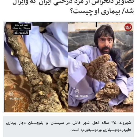
تصاویر دلخراش از مرد درختی ایران که وایرال
شد/ بیماری او چیست؟
شهروند ۳۵ ساله اهل شهر خاش در سیستان و بلوچستان دچار بیماری
«اپیدرمودیسپلازی ورموسیفورم» است.