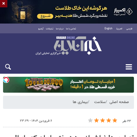
×
فارسی
العربية
English
تماس با ما
درباره ما
تبلیغات
آرشیو
دوشنبه ۱۹ مرداد ۱۴۰۵
صفحه اصلی
سلامت
بیماری ها
۶ فروردین ۱۴۰۴ - ۲۳:۲۹
۲۲ نفر