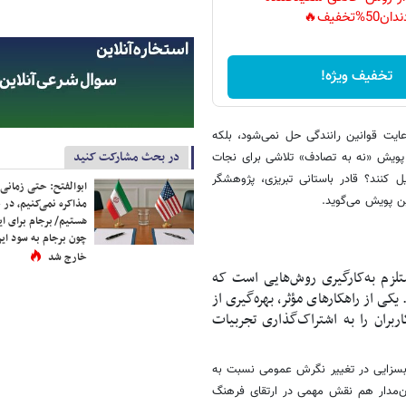
دان50%تخفیف🔥
تخفیف ویژه!
رعایت قوانین رانندگی حل نمی‌شود، بلکه
در بحث مشارکت کنید
 پویش «نه به تصادف» تلاشی برای نجات
یل کنند؟ قادر باستانی تبریزی، پژوهشگر
ابوالفتح: حتی زمانی 
این پویش می‌گوید.
مذاکره نمی‌کنیم، در 
هستیم/ برجام برای ای
چون برجام به سود ایرا
خارج شد
لزم به‌کارگیری روش‌هایی است که
یکی از راهکارهای مؤثر، بهره‌گیری از
بران را به اشتراک‌گذاری تجربیات
ر بسزایی در تغییر نگرش عمومی نسبت به
نون‌مدار هم نقش مهمی در ارتقای فرهنگ