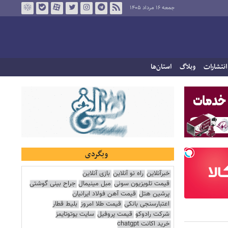
جمعه ۱۶ مرداد ۱۴۰۵
انتشارات
وبلاگ
استان‌ها
وبگردی
خبرآنلاین
راه نو آنلاین
بازی آنلاین
قیمت تلویزیون سونی
مبل مینیمال
جراح بینی گوشتی
پرشین هتل
قیمت آهن فولاد ایرانیان
اعتبارسنجی بانکی
قیمت طلا امروز
بلیط قطار
شرکت رادوکو
قیمت پروفیل
سایت یوتوتایمز
خرید اکانت chatgpt