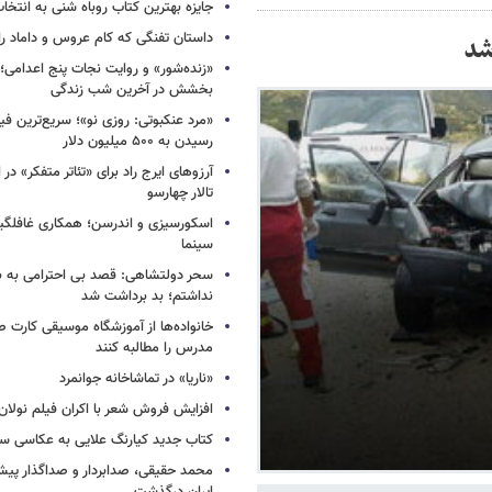
جایزه بهترین کتاب روباه شنی به انتخا
داستان تفنگی که کام عروس و داماد را 
شد
«زنده‌شور» و روایت نجات پنج اعدامی؛
بخشش در آخرین شب زندگی
«مرد عنکبوتی: روزی نو»؛ سریع‌ترین فیل
رسیدن به ۵۰۰ میلیون دلار
آرزوهای ایرج راد برای «تئاتر متفکر» در
تالار چهارسو
اسکورسیزی و اندرسن؛ همکاری غافلگیر
سینما
سحر دولتشاهی: قصد بی احترامی به با
نداشتم؛ بد برداشت شد
خانواده‌ها از آموزشگاه موسیقی کارت
مدرس را مطالبه کنند
«ناریا» در تماشاخانه جوانمرد
افزایش فروش شعر با اکران فیلم نولان
کتاب جدید کیارنگ علایی به عکاسی س
محمد حقیقی، صدابردار و صداگذار پ