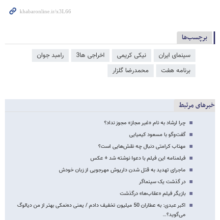
برچسب‌ها
سینمای ایران
نیکی کریمی
اخراجی ها3
رامبد جوان
برنامه هفت
محمدرضا گلزار
خبرهای مرتبط
چرا ارشاد به نام «غیر مجاز» مجوز نداد؟
گفت‌وگو با مسعود کیمیایی
مهتاب کرامتی دنبال چه نقش‌هایی است؟
فیلمنامه این فیلم با دعوا نوشته شد + عکس
ماجرای تهدید به قتل شدن داریوش مهرجویی از زبان خودش
در گذشت یک سینماگر
بازیگر فیلم «عقاب‌ها» درگذشت
اکبر عبدی: به عطاران 50 میلیون تخفیف دادم / یعنی ده‌نمکی بهتر از من دیالوگ
می‌گوید؟…