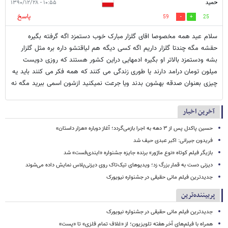
حمید
۱۰:۵۵ - ۱۳۹۰/۱۲/۲۸
پاسخ
59
25
سلام عید همه مخصوصا اقای گلزار مبارک خوب دستمزد اگه گرفته بگیره
حقشه مگه چندتا گلزار داریم اگه کسی دیگه هم لیاقتشو داره بره مثل گلزار
بشه ودستمزد بالاتر او بگیره ادمهایی دراین کشور هستند که روزی دویست
میلون تومان درامد دارند یا طوری زندگی می کنند که همه فکر می کنند باید یه
چیزی بعنوان صدقه بهشون بدند ویا جرعت نمیکنید ازشون اسمی ببرید مگه نه
آخرین اخبار
حسین پاکدل پس از ۳ دهه به اجرا بازمی‌گردد؛ آغاز دوباره «هزار داستان»
فریدون جیرانی: اکبر عبدی حیف شد
بازیگر فیلم کوتاه «نوع ماژور» برنده جایزه جشنواره «ایندی‌فست» شد
دیزنی دست به قمار بزرگ زد؛ ویدیوهای تیک‌تاک روی دیزنی‌پلاس نمایش داده می‌شوند
جدیدترین فیلم مانی حقیقی در جشنواره نیویورک
پربیننده‌ترین
جدیدترین فیلم مانی حقیقی در جشنواره نیویورک
همراه با فیلم‌های آخر هفته تلویزیون؛ از «غلاف تمام فلزی» تا «پست»