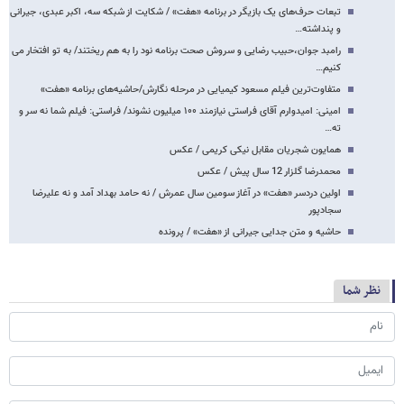
تبعات حرف‌های یک بازیگر در برنامه «هفت» / شکایت از شبکه سه، اکبر عبدی، جیرانی
و پنداشته…
رامبد جوان،حبیب رضایی و سروش صحت برنامه نود را به هم ریختند/ به تو افتخار می
کنیم…
متفاوت‌ترین فیلم مسعود کیمیایی در مرحله نگارش/حاشیه‌های برنامه «هفت»
امینی: امیدوارم آقای فراستی نیازمند ۱۰۰ میلیون نشوند/ فراستی: فیلم شما نه سر و
ته…
همایون شجریان مقابل نیکی کریمی / عکس
محمدرضا گلزار 12 سال پیش / عکس
اولین دردسر «هفت» در آغاز سومین سال عمرش / نه حامد بهداد آمد و نه علیرضا
سجادپور
حاشیه و متن جدایی جیرانی از «هفت» / پرونده
نظر شما