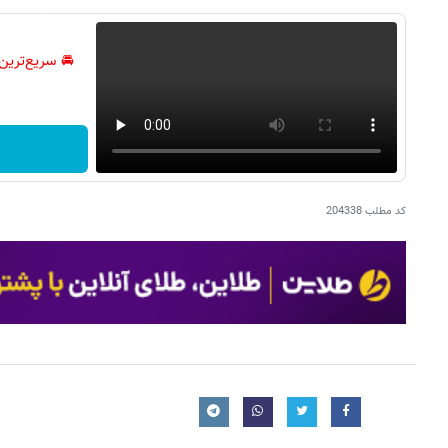
🚘 سریع‌ترین
کد مطلب
204338