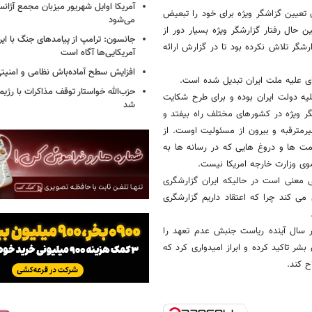
آمریکا اوایل شهریور میزبان مجمع آژان
ن تعیین گزاشگر ویژه برای خود را تبعیض
می‌شود
حال رفتار گزارشگر ویژه بسیار دور از
جانسون: ترامپ از پیامدهای جنگ با ایرا
شگر تلاش نکرده بود تا در گزارش ارائه
آمریکایی‌ها آگاه است
افزایش سطح آماده‌باش نظامی و امنیتی
 ای علیه ملت ایران تبدیل شده است.
حزب‌الله خواستار توقف مذاکرات با رژ
لیه دولت ایران بوده و برای طرح شکایت
شد
شگر ویژه در کشورهای مختلف راه بیفتد و
غیرمترقبه و بیرون از مسئولیت اوست. از
مت ها و دروغ هایی که در رسانه ها به
وی وزارت خارجه امریکا نیست.
ی معنی است در حالیکه ایران گزارشگری
می کند چرا که اعتقاد داریم گزارشگری
در سال آینده ریاست جنبش عدم تعهد را
شر تاکید کرده و ابراز امیدواری کرد که
ح کند.