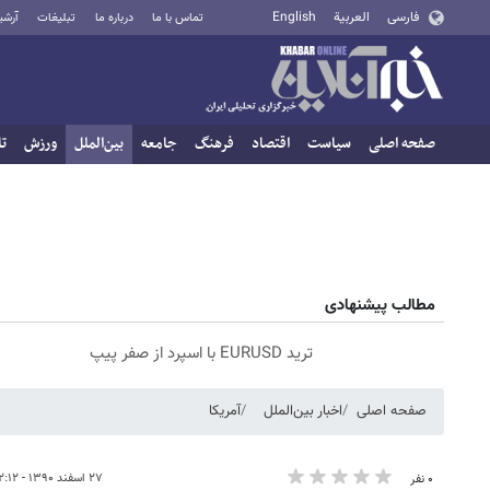
فارسی
العربية
English
تماس با ما
درباره ما
تبلیغات
آرشی
صفحه اصلی
سیاست
اقتصاد
فرهنگ
جامعه
بین‌الملل
ورزش
تا
مطالب پیشنهادی
ترید EURUSD با اسپرد از صفر پیپ
صفحه اصلی
اخبار بین‌الملل
آمریکا
۲۷ اسفند ۱۳۹۰ - ۱۲:۱۲
۰ نفر