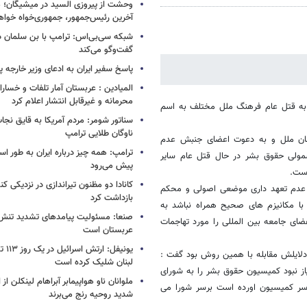
وحشت از پیروزی السید در میشیگان؛ 
آخرین رئیس‌جمهور، جمهوری‌خواه خواه
شبکه سی‌بی‌اس: ترامپ با بن سلمان درب
گفت‌وگو می‌کند
پاسخ سفیر ایران به ادعای وزیر خارجه 
المیادین : عربستان آمار تلفات و خسار
محرمانه و غیرقابل انتشار اعلام کرد
 به قتل عام فرهنگ ملل مختلف به اسم
سناتور شومر: مردم آمریکا به قایق نجات 
ناوگان طلایی ترامپ
مان ملل و به دعوت اعضای جنبش عدم
ترامپ: همه چیز درباره ایران به طور ا
شمولی حقوق بشر در حال قتل عام سایر
پیش می‌رود
ست.
کانادا دو مظنون تیراندازی در نزدیکی کن
ش عدم تعهد داری موضعی اصولی و محکم
بازداشت کرد
 با مکانیزم های صحیح همراه نباشد به
صنعا: مسئولیت پیامدهای تشدید تنش 
ای جامعه بین المللی را مورد تهاجمات
عربستان است
یونیفل
 دلایلش مقابله با همین روش بود گفت :
لبنان شلیک کرده است
از نبود کمیسیون حقوق بشر را به شورای
ملوانان ناو هواپیمابر آبراهام لینکلن ا
ر سر کمیسیون اورده است برسر شورا می
شدید روحیه رنج می‌برند