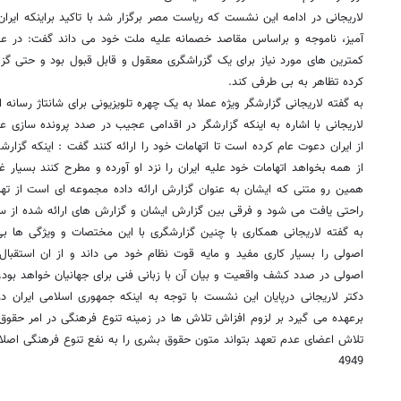
لاریجانی در ادامه این نشست که ریاست مصر برگزار شد با تاکید براینکه ایرا
آمیز، ناموجه و براساس مقاصد خصمانه علیه ملت خود می داند گفت: در عین 
کمترین های مورد نیاز برای یک گزراشگری معقول و قابل قبول بود و حتی گزار
کرده تظاهر به بی طرفی کند.
به گفته لاریجانی گزارشگر ویژه عملا به یک چهره تلویزیونی برای شانتاژ رسانه
لاریجانی با اشاره به اینکه گزارشگر در اقدامی عجیب در صدد پرونده سازی ع
از ایران دعوت عام کرده است تا اتهامات خود را ارائه کنند گفت : اینکه گزار
از همه بخواهد اتهامات خود علیه ایران را نزد او آورده و مطرح کنند بسیار 
همین رو متنی که ایشان به عنوان گزارش ارائه داده مجموعه ای است از ته
راحتی یافت می شود و فرقی بین گزارش ایشان و گزارش های ارائه شده از س
به گفته لاریجانی همکاری با چنین گزارشگری با این مختصات و ویژگی ها ب
اصولی را بسیار کاری مفید و مایه قوت نظام خود می داند و از ان استقبال 
اصولی در صدد کشف واقعیت و بیان آن با زبانی فنی برای جهانیان خواهد بود.
دکتر لاریجانی درپایان این نشست با توجه به اینکه جمهوری اسلامی ایران 
برعهده می گیرد بر لزوم افزاش تلاش ها در زمینه تنوع فرهنگی در امر حقوق ب
تلاش اعضای عدم تعهد بتواند متون حقوق بشری را به نفع تنوع فرهنگی اصلا
4949