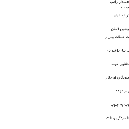
هشدار ترامپ:
م بود
اره ایران
پیشین آلمان
ات حملات یمن را
نیاز دارند، نه
ستثنایی خوب
سولگری آمریکا را
بر عهده
: ارتش اسرائیل در یک روز ۱۱۳ توپ به جنوب
ز افسردگی و افت