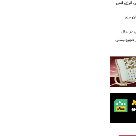
س انرژی اتمی
ن برای
 در عراق
یم صهیونیستی