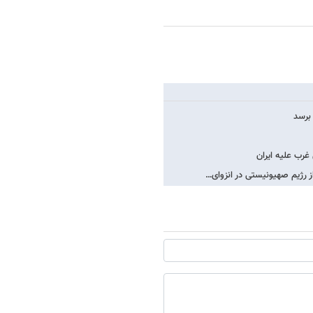
 برسد
رب علیه ایران
 رژیم صهیونیستی در انزوای…