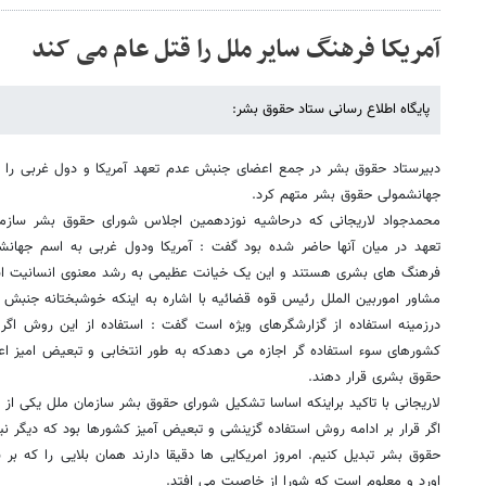
آمریکا فرهنگ سایر ملل را قتل عام می کند
پایگاه اطلاع رسانی ستاد حقوق بشر:
دبیرستاد حقوق بشر در جمع اعضای جنبش عدم تعهد آمریکا و دول غربی را
جهانشمولی حقوق بشر متهم کرد.
محمدجواد لاریجانی که درحاشیه نوزدهمین اجلاس شورای حقوق بشر ساز
تعهد در میان آنها حاضر شده بود گفت : آمریکا ودول غربی به اسم جهان
فرهنگ های بشری هستند و این یک خیانت عظیمی به رشد معنوی انسانیت ا
مشاور اموربین الملل رئیس قوه قضائیه با اشاره به اینکه خوشبختانه جنب
درزمینه استفاده از گزارشگرهای ویژه است گفت : استفاده از این روش اگر
کشورهای سوء استفاده گر اجازه می دهدکه به طور انتخابی و تبعیض امیز اعض
حقوق بشری قرار دهند.
لاریجانی با تاکید براینکه اساسا تشکیل شورای حقوق بشر سازمان ملل یکی از
اگر قرار بر ادامه روش استفاده گزینشی و تبعیض آمیز کشورها بود که دیگر نی
حقوق بشر تبدیل کنیم. امروز امریکایی ها دقیقا دارند همان بلایی را که ب
اورد و معلوم است که شورا از خاصیت می افتد.