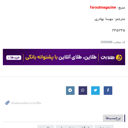
منبع:
faroutmagazine
مترجم: مهسا بهادری
۲۴۵۲۴۵
کد مطلب
2050086
برچسب‌ها