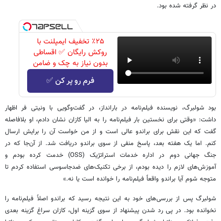
در نظر گرفته شده بود.
٪۲۵ تخفیف ایمپلنت با
روکش رایگان ✅ اقساطی
بدون نیاز به چک و ضامن
فرم رو پر کن ✅
بود شولبرگ، نویسنده فیلم‌نامه در بارانداز، در گفت‌وگویی با ونیتی فر اظهار
داشت: «وقتی برای نخستین بار فیلم‌نامه را به الیا کازان نشان دادم، او بلافاصله
گفت که این نقش برای براندو عالی است و از من خواست آن را برایش ارسال
کنم. اما یک هفته بعد، پاسخ منفی از سوی براندو دریافت شد. از آن‌جا که در
جنگ جهانی دوم در اداره خدمات استراتژیک (OSS) خدمت کرده بودم و
آموزش‌های لازم را دیده بودم، از برخی تکنیک‌های ضدجاسوسی استفاده کردم تا
متوجه شوم آیا براندو واقعاً فیلم‌نامه را خوانده است یا نه.»
شولبرگ پس از بررسی‌های خود به این نتیجه رسید که براندو اصلاً فیلم‌نامه را
نخوانده بود. در پی رد شدن پیشنهاد از سوی گزینه اول، کازان سراغ گزینه بعدی