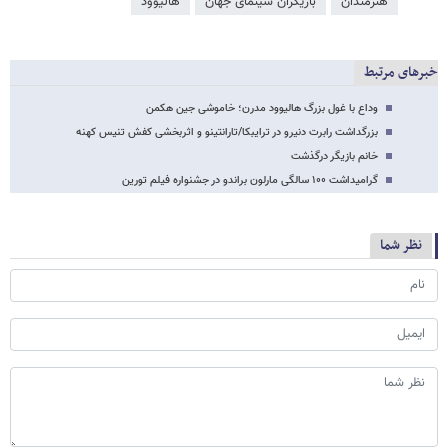
هنرمندان
بازیگران سینمای جهان
هالیوود
خبرهای مرتبط
وداع با غول بزرگ هالیوود مدرن؛ خاموشی جین هکمن
بزرگداشت رابرت دنیرو در ترایبکا/تارانتینو و اثربخشی کفش تنیس کهنه
خانم بازیگر درگذشت
گرامیداشت ۱۰۰ سالگی مارلون براندو در جشنواره فیلم تورین
نظر شما