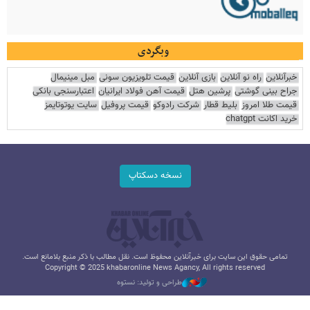
وبگردی
خبرآنلاین
راه نو آنلاین
بازی آنلاین
قیمت تلویزیون سونی
مبل مینیمال
جراح بینی گوشتی
پرشین هتل
قیمت آهن فولاد ایرانیان
اعتبارسنجی بانکی
قیمت طلا امروز
بلیط قطار
شرکت رادوکو
قیمت پروفیل
سایت یوتوتایمز
خرید اکانت chatgpt
نسخه دسکتاپ
تمامی حقوق این سایت برای خبرآنلاین محفوظ است. نقل مطالب با ذکر منبع بلامانع است.
Copyright © 2025 khabaronline News Agancy, All rights reserved
طراحی و تولید: نستوه