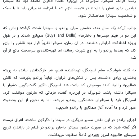
رفت: فرانک سیناترا. شولبرگ در این‌باره گفت: «کازان معتقد بود که سیناترا
توانایی ایفای نقش را دارد.» در نتیجه، لازم شد فیلم‌نامه تغییراتی یابد تا با سبک
و شخصیت سیناترا هماهنگ‌تر شود.
جالب آن‌که یک سال بعد، دشمنی میان براندو و سیناترا شدت گرفت؛ زمانی که
این دو در فیلم «پسرها و دخترها» (Guys and Dolls) هم‌بازی شدند و در طول
پروژه اختلافات فراوانی داشتند. در آن زمان، سیناترا تقریباً قرار بود نقشی را بازی
کند که بعدها براندو را به اوج شهرت رساند؛ اما تهیه‌کننده‌ای سرسخت مانع از آن
شد.
به گفته شولبرگ، سام اسپایگل، تهیه‌کننده فیلم، «بر بازگرداندن براندو به پروژه
پافشاری زیادی داشت». پس از تلاش‌های فراوان، نهایتاً براندو پذیرفت که نقش
«مالوی» را ایفا کند؛ موضوعی که باعث شد اسپایگل ناگزیر گفت‌وگویی دشوار با
سیناترا داشته باشد. شولبرگ در این‌باره گفت: «زمانی که مارلون موافقت کرد،
اسپایگل باید با سیناترای خشمگین روبه‌رو می‌شد. اما به نحوی از این وضعیت
عبور کرد و ما آماده آغاز همکاری با براندو شدیم.»
اجرای براندو در این نقش مسیر بازیگری در سینما را دگرگون ساخت. اغراق نیست
اگر گفته شود که در صورت حضور سیناترا به‌جای براندو در فیلم در بارانداز، تاریخ
سینمای هالیوود امروز چهره‌ای کاملاً متفاوت می‌داشت.