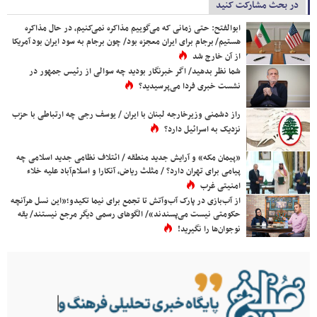
در بحث مشارکت کنید
ابوالفتح: حتی زمانی که می‌گوییم مذاکره نمی‌کنیم، در حال مذاکره
هستیم/ برجام برای ایران معجزه بود/ چون برجام به سود ایران بود آمریکا
از آن خارج شد
شما نظر بدهید/ اگر خبرنگار بودید چه سوالی از رئیس جمهور در
نشست خبری فردا می‌پرسیدید؟
راز دشمنی وزیرخارجه لبنان با ایران / یوسف رجی چه ارتباطی با حزب
نزدیک به اسرائیل دارد؟
«پیمان مکه» و آرایش جدید منطقه / ائتلاف نظامی جدید اسلامی چه
پیامی برای تهران دارد؟ / مثلث ریاض، آنکارا و اسلام‌آباد علیه خلاء
امنیتی غرب
از آب‌بازی در پارک آب‌وآتش تا تجمع برای نیما تکیدو؛«این نسل هرآنچه
حکومتی نیست می‌پسندند»/ الگوهای رسمی دیگر مرجع نیستند/ یقه
نوجوان‌ها را نگیرید!