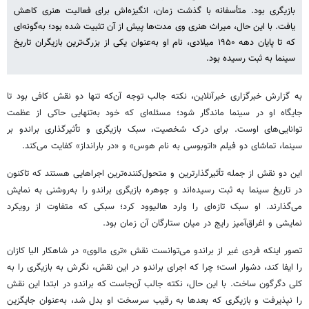
بازیگری بود. متأسفانه با گذشت زمان، انگیزه‌اش برای فعالیت هنری کاهش
یافت. با این حال، میراث هنری وی مدت‌ها پیش از آن تثبیت شده بود؛ به‌گونه‌ای
که تا پایان دهه ۱۹۵۰ میلادی، نام او به‌عنوان یکی از بزرگ‌ترین بازیگران تاریخ
سینما به ثبت رسیده بود.
به گزارش خبرگزاری خبرآنلاین، نکته جالب توجه آن‌که تنها دو نقش کافی بود تا
جایگاه او در سینما ماندگار شود؛ مسئله‌ای که خود به‌تنهایی حاکی از عظمت
توانایی‌های اوست. برای درک شخصیت، سبک بازیگری و تأثیرگذاری براندو بر
سینما، تماشای دو فیلم «اتوبوسی به نام هوس» و «در بارانداز» کفایت می‌کند.
این دو نقش از جمله تأثیرگذارترین و متحول‌کننده‌ترین اجراهایی هستند که تاکنون
در تاریخ سینما به ثبت رسیده‌اند و جوهره بازیگری براندو را به‌روشنی به نمایش
می‌گذارند. او سبک تازه‌ای را وارد هالیوود کرد؛ سبکی که متفاوت از رویکرد
نمایشی و اغراق‌آمیز رایج در میان ستارگان آن زمان بود.
تصور اینکه فردی غیر از براندو می‌توانست نقش «تری مالوی» در شاهکار الیا کازان
را ایفا کند، دشوار است؛ چرا که اجرای براندو در این نقش، نگرش به بازیگری را به
کلی دگرگون ساخت. با این حال، نکته جالب آن‌جاست که براندو در ابتدا این نقش
را نپذیرفت و بازیگری که بعدها به رقیب سرسخت او بدل شد، به‌عنوان جایگزین