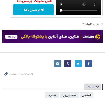
عمل نکنید❌ "پرسش‌نامه"
◀ پرسش‌نامه
کد مطلب
2051441
برچسب‌ها
استرس
گیاه دارویی
اضطراب