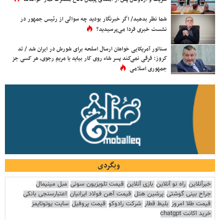
شما نظر بدهید/ اگر خبرنگار بودید چه سوالی از رئیس جمهور در
نشست خبری فردا می‌پرسیدید؟
سناتور آمریکایی خواهان ارسال اسلحه برای شورش در ایران شد / تد
کروز: فرقی نمی‌کند پسر شاه روی کار بیاید یا مریم رجوی، هر کسی جز
جمهوری اسلامی
وبگردی
خبرآنلاین
راه نو آنلاین
بازی آنلاین
قیمت تلویزیون سونی
مبل مینیمال
جراح بینی گوشتی
پرشین هتل
قیمت آهن فولاد ایرانیان
اعتبارسنجی بانکی
قیمت طلا امروز
بلیط قطار
شرکت رادوکو
قیمت پروفیل
سایت یوتوتایمز
خرید اکانت chatgpt