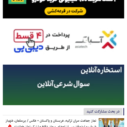
در بحث مشارکت کنید
نماز جماعت سران ترکیه، عربستان و پاکستان + عکس / بن‌سلمان، شهباز
شریف و اردوغان پس از امضای پیمان دفاع مشترک نماز خواندند