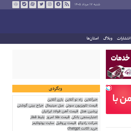
شنبه ۱۷ مرداد ۱۴۰۵
انتشارات
وبلاگ
استان‌ها
وبگردی
خبرآنلاین
راه نو آنلاین
بازی آنلاین
قیمت تلویزیون سونی
مبل مینیمال
جراح بینی گوشتی
پرشین هتل
قیمت آهن فولاد ایرانیان
اعتبارسنجی بانکی
قیمت طلا امروز
بلیط قطار
شرکت رادوکو
قیمت پروفیل
سایت یوتوتایمز
خرید اکانت chatgpt