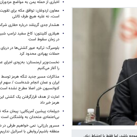
اخباری از حمله یمن به مواضع مزدوران
معاون اردوغان: توافق مکه برای تقویت 
است، نه علیه هیچ طرف ثالثی
هشدار جدی گرینلند درباره حفاری شرکت
هیلاری کلینتون: کاخ سفید ترامپ شبی
در زمان سقوط است
بلومبرگ: ترکیه عبور کشتی‌ها در دریای 
حملات پهپادی محدود کرد
نخست‌وزیر ارمنستان: به‌زودی اجرای عم
را آغاز می‌کنیم
مذاکرات مسیر جدید تنگه هرمز توسط ن
ایران و عمان انجام شده‌است / سهم ایر
کنوانسیون خزر اصلا مطرح نشده است
امارت از هدف قرارگرفتن یک کشتی این
هرمز خبر داد
دیپلمات پیشین آمریکایی: پیمان مکه ن
بی‌اعتمادی متحدان به واشنگتن است
مسرور بارزانی: نمی خواهیم طرفی در د
منطقه باشیم/روابطی با اسرائیل نداریم
 باشد، اما فقط با احتیاط زیاد.