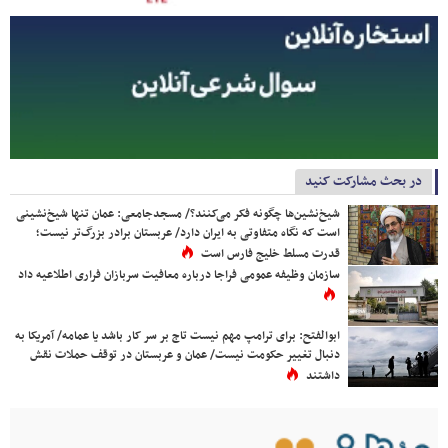
در بحث مشارکت کنید
شیخ‌نشین‌ها چگونه فکر می‌کنند؟/ مسجدجامعی: عمان تنها شیخ‌نشینی
است که نگاه متفاوتی به ایران دارد/ عربستان برادر بزرگ‌تر نیست؛
قدرت مسلط خلیج فارس است
سازمان وظیفه عمومی فراجا درباره معافیت سربازان فراری اطلاعیه داد
ابوالفتح: برای ترامپ مهم نیست تاج بر سر کار باشد یا عمامه/ آمریکا به
دنبال تغییر حکومت نیست/ عمان و عربستان در توقف حملات نقش
داشتند