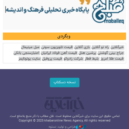
وبگردی
خبرآنلاین
راه نو آنلاین
بازی آنلاین
قیمت تلویزیون سونی
مبل مینیمال
جراح بینی گوشتی
پرشین هتل
قیمت آهن فولاد ایرانیان
اعتبارسنجی بانکی
قیمت طلا امروز
بلیط قطار
شرکت رادوکو
قیمت پروفیل
سایت یوتوتایمز
نسخه دسکتاپ
تمامی حقوق این سایت برای خبرآنلاین محفوظ است. نقل مطالب با ذکر منبع بلامانع است.
Copyright © 2025 khabaronline News Agancy, All rights reserved
طراحی و تولید: نستوه