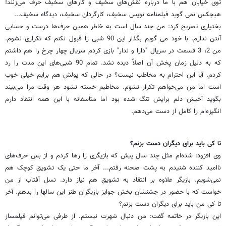
توی خیابان هم با ما درباره نقش‌های سخیف و کارهای سخیف حرف می‌زنند!
هیچکس نمی گوید فیلمنامه نویس سخیف، کارگردان سخیف، دیدگاه سخیف...
بختیاری تصریح کرد: من چند سال است به خاطر همین‌ حرف‌ها درست و حسابی
آنتن ندارم. با خود می گویم بگذار این 90 شبی را قبول نکنم که تکراری نشوم.
من 2، 3 قسمت در سریال "دارا و ندار" بازی کردم سریال چهار چرخ را هم داشتم
که به دلیل زمان پخش آن اصلاً دیده نشد. تمام 90 شبی‌های این مدت را رد
کردم. آیا این احترام به مخاطب نیست؟ در حالی که پولش هم برایم خیلی خوب
است اما من می‌خواهم تکرار نشوم. مخاطبم خسته نشود هر وقت مرا می‌بیند
بگوید آخیش دلم برایش تنگ شده بود اما متاسفانه با این همه انتقاد دارم
انگیزه‌ام را کامل از دست می‌دهم.
تا کی باید برای دیگران دست بزنم؟
وی افزود: شده‌ام مثل چند سال پیش که بازیگری را رها کردم و از بس حرف‌های
ناامید کننده شنیدم به پشت صحنه رفتم... آخر ما حتی یک تشویق کوچک هم
نمی‌شویم. بازیگر علاوه بر انتقاد به تشویق هم نیاز دارد. نسل آفتاب از من
خواست که با حضور در جشنشان بخش جوایز بازیگران طنز این سالها را بدهم. آخر
تا کی من باید برای دیگران دست بزنم؟
این بازیگر در خاتمه گفت: من دنبال شهرت نیستم. از طرفی می‌توانم فیلمساز