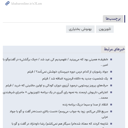
برچسب‌ها
تلویزیون
بهنوش بختیاری
خبرهای مرتبط
«لطیف» همینی بود که می‌بینید / نفهمیدیم کی عید شد / «چک برگشتی» در گفت‌و‌گو با
امیر…
جواد رضویان از کدام درس دوره دبیرستان خوشش نمی‌آمد؟ / فیلم
یک شخصیت جدید به «کلاه قرمزی» اضافه شد / فیلم
حرف‌های پرویز پرستویی درمورد آرزوی دوران کودکی و اولین ماشینی که خرید / فیلم
اعتراض داریوش ارجمند به نحوه رای گیری در یک برنامه تلویزیونی + ماجرای شرط‌بندی
محمد…
انتقاد از صدا و سیما دریک برنامه زنده
سریع فکر می‌کنم، زود به جواب می‌رسم/ «دست بالای دست»در گفت و گو با جواد
عزتی
شایعه کردند که معتاد‌ شده‌ام/ سیگار هم نمی‌کشم/ رضا داودنژاد در گفت و گو با