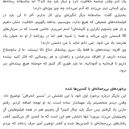
یک آدم چقدر چشمه خلاقیت دارد و دیگر باید چه کند؟! اما متاسفانه رسانه‌ها
برای کسانی تیتر می‌زنند که آدم نمی‌داند چه چیز ویژه‌ای دارند!
بختیاری گفت: متاسفانه دیگر انگیزه‌ای برای کار ندارم. آخر تا کی باید در
فیلمنامه‌های ضعیفی که هیچ ندارد، بنویسیم، بداهه بگوییم، خلاقیت نشان دهیم
و باز هم بشنویم تکراری و کلیشه‌ای؟ اسم نمی‌برم. خانمی هست که در سریال‌های
90 قسمتی بازی می‌کند و همه را شبیه هم. اما در روزنامه از او به عنوان یک
هنرمند یاد می شود. نمی دانم شاید با من دشمنی دارند!
وی افزود: بیننده‌‌های ما فقط یک سری روشنفکر دماغ بالا نیستند. ما از ساوجبلاغ
بیننده داریم، از اطراف بندرعباس و زاهدان و هر روستایی که فکر کنید بیننده
داریم تا فرمانیه و آجودانیه. ما باید طوری کار کنیم که حوصله هیچ بیننده‌ای سر
نرود.
برخوردهای بی‌رحمانه‌ای با کمدین‌ها شده
این بازیگر درباره برخورد اول خود با این نقشش در "مسیر انحرافی" توضیح داد:
وقتی دیدم شخصیتم یک مهماندار ساده است، به او لهجه اضافه کردم. رفتم
مازنی یاد گرفتم. پس دیگر باید چکار کنیم؟ آل پاچینو هم در همه فیلم‌هایش آل
پاچینویش می‌زند بیرون! تنها دلیلش هم این است که ما کمدی کار می‌کنیم. آنقدر
رفتارهای بی‌رحمانه‌ای با کمدین‌ها شده و آنقدر توهین آمیز حرف زده‌اند که مردم