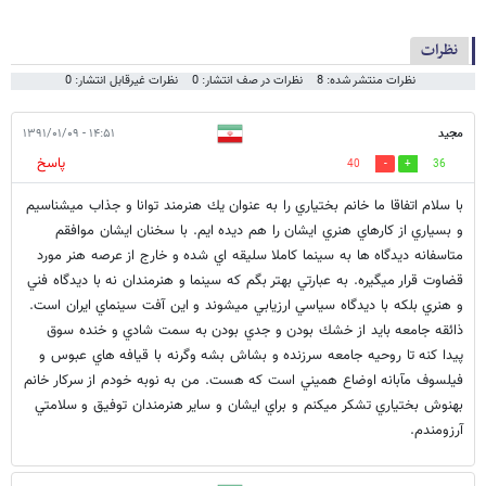
نظرات
نظرات منتشر شده: 8
نظرات در صف انتشار: 0
نظرات غیرقابل انتشار: 0
مجيد
۱۴:۵۱ - ۱۳۹۱/۰۱/۰۹
پاسخ
40
36
با سلام اتفاقا ما خانم بختياري را به عنوان يك هنرمند توانا و جذاب ميشناسيم
و بسياري از كارهاي هنري ايشان را هم ديده ايم. با سخنان ايشان موافقم
متاسفانه ديدگاه ها به سينما كاملا سليقه اي شده و خارج از عرصه هنر مورد
قضاوت قرار ميگيره. به عبارتي بهتر بگم كه سينما و هنرمندان نه با ديدگاه فني
و هنري بلكه با ديدگاه سياسي ارزيابي ميشوند و اين آفت سينماي ايران است.
ذائقه جامعه بايد از خشك بودن و جدي بودن به سمت شادي و خنده سوق
پيدا كنه تا روحيه جامعه سرزنده و بشاش بشه وگرنه با قيافه هاي عبوس و
فيلسوف مآبانه اوضاع هميني است كه هست. من به نوبه خودم از سركار خانم
بهنوش بختياري تشكر ميكنم و براي ايشان و ساير هنرمندان توفيق و سلامتي
آرزومندم.