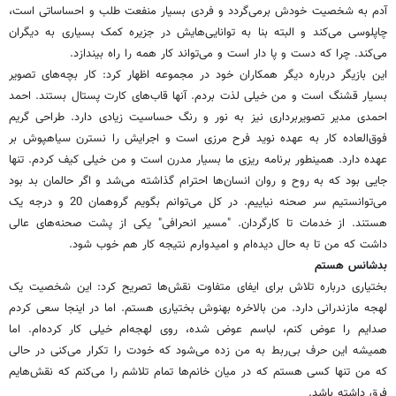
آدم به شخصیت خودش برمی‌گردد و فردی بسیار منفعت طلب و احساساتی است،
چاپلوسی می‌کند و البته بنا به توانایی‌هایش در جزیره کمک بسیاری به دیگران
می‌کند. چرا که دست و پا دار است و می‌تواند کار همه را راه بیندازد.
این بازیگر درباره دیگر همکاران خود در مجموعه اظهار کرد: کار بچه‌های تصویر
بسیار قشنگ است و من خیلی لذت بردم. آنها قاب‌های کارت پستال بستند. احمد
احمدی مدیر تصویربرداری نیز به نور و رنگ حساسیت زیادی دارد. طراحی گریم
فوق‌العاده کار به عهده نوید فرح مرزی است و اجرایش را نسترن سیاهپوش بر
عهده دارد. همینطور برنامه ریزی ما بسیار مدرن است و من خیلی کیف کردم. تنها
جایی بود که به روح و روان انسان‌ها احترام گذاشته می‌شد و اگر حالمان بد بود
می‌توانستیم سر صحنه نیاییم. در کل می‌توانم بگویم گروهمان 20 و درجه یک
هستند. از خدمات تا کارگردان. "مسیر انحرافی" یکی از پشت صحنه‌های عالی
داشت که من تا به حال دیده‌ام و امیدوارم نتیجه کار هم خوب شود.
بدشانس هستم
بختیاری درباره تلاش برای ایفای متفاوت نقش‌ها تصریح کرد: این شخصیت یک
لهجه مازندرانی دارد. من بالاخره بهنوش بختیاری هستم. اما در اینجا سعی کردم
صدایم را عوض کنم، لباسم عوض شده، روی لهجه‌ام خیلی کار کرده‌ام. اما
همیشه این حرف بی‌ربط به من زده می‌شود که خودت را تکرار می‌کنی در حالی
که من تنها کسی هستم که در میان خانم‌ها تمام تلاشم را می‌کنم که نقش‌هایم
فرق داشته باشد.