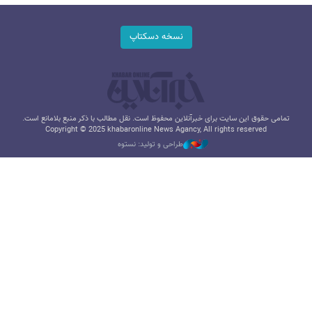
نسخه دسکتاپ
تمامی حقوق این سایت برای خبرآنلاین محفوظ است. نقل مطالب با ذکر منبع بلامانع است.
Copyright © 2025 khabaronline News Agancy, All rights reserved
طراحی و تولید: نستوه