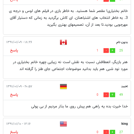
خانم بختیاری! مقصر شما هستید. به خاطر بازی در فیلم های لوس و درجه ی
3. به خاطر انتخاب های اشتباهتان. ای کاش برگردید به زمانی که دستیار آقای
مهرجویی بودید.تا بعد از آن، تصمیمهای بهتری بگیرید
بدون نام
۱۸:۲۶ - ۱۳۹۱/۰۱/۰۹
پاسخ
1
25
هنر بازیگر، انعطافش نسبت به نقش است نه زیبایی چهره خانم بختیاری در
مورد نود شبی هم باید بدانید موضوعات اجتماعی جای طنز را گرفته اند
احمد
۲۰:۵۷ - ۱۳۹۱/۰۱/۰۹
پاسخ
0
49
خدا خیرت بده یه راهی هم پیش روی ما بذار مردیم از بی پولی
۱۲:۱۶ - ۱۳۹۱/۰۱/۱۰
king
پاسخ
0
27