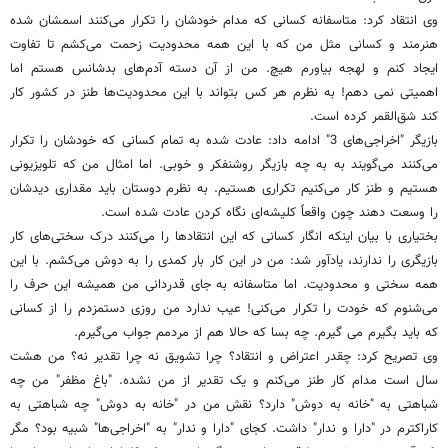
وی انتقاد کرد: متاسفانه کسانی که مدام خودشان را تکرار می‌کنند اسمشان شده
هنرمند و کسانی مثل من که با این همه محدودیت زحمت می‌کشم تا تفاوت
ایجاد کنم و لهجه بیاورم هیچ. من از آن دسته آدم‌های بدشانس هستم اما
اهمیتی نمی دهم! به نظرم هر کس بتواند با این محدودیت‌ها طنز در کشور کار
کند شق‌القمر کرده است.
بازیگر "اخراجی‌های 3" ادامه داد: عادت شده به تمام کسانی که خودشان را تکرار
می‌کنند می‌گویند به به چه بازیگر روشنفکر و خوبی. اما امثال من که تلویزیونی
هستیم و طنز کار می‌کنیم تکراری هستیم. به نظرم دوستان باید مقداری دیدشان
را وسعت دهند چون واقعاً کلیشه‌ای نگاه کردن عادت شده است.
بختیاری با بیان اینکه انگار کسانی که این انتقادها را می‌کنند درک سختی‌های کار
بازیگری را ندارند، یادآور شد: من در این کار بار کمدی را به دوش می‌کشم. با این
همه سختی و محدودیت. اما متاسفانه به جای قدردانی من همیشه این حرف را
می‌شنوم که خودت را تکرار می‌کنی! عیب ندارد من روزی دستمزدم را از کسانی
که باید بگیرم می گیرم. چه بسا که حالا هم از مردمم جواب می‌گیرم.
وی تصریح کرد: چقدر اعتراض و انتقاد؟ چرا تشویق نه چرا تقدیر نه؟ من هشت
سال است مدام کار طنز می‌کنم و یک تقدیر از من نشده. "باغ مظفر" من چه
شباهتی به "خانه به دوش" دارد؟ نقش من در "خانه به دوش" چه شباهتی به
کاراکترم در "دارا و ندار" داشت. کجای "دارا و ندار" به "اخراجی‌ها" شبیه بود؟ مگر