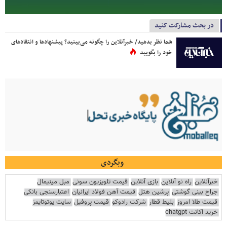
در بحث مشارکت کنید
شما نظر بدهید/ خبرآنلاین را چگونه می‌بینید؟ پیشنهادها و انتقادهای
خود را بگویید
وبگردی
خبرآنلاین
راه نو آنلاین
بازی آنلاین
قیمت تلویزیون سونی
مبل مینیمال
جراح بینی گوشتی
پرشین هتل
قیمت آهن فولاد ایرانیان
اعتبارسنجی بانکی
قیمت طلا امروز
بلیط قطار
شرکت رادوکو
قیمت پروفیل
سایت یوتوتایمز
خرید اکانت chatgpt