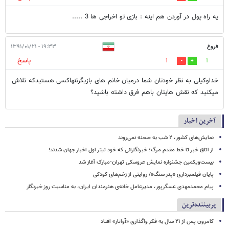
یه راه پول در آوردن هم اینه : بازی تو اخراجی ها 3 .....
فروغ
۱۹:۳۳ - ۱۳۹۱/۰۱/۲۱
پاسخ
1
1
خداوکیلی به نظر خودتان شما درمیان خانم های بازیگرتنهاکسی هستیدکه تلاش
میکنید که نقش هایتان باهم فرق داشته باشید؟
آخرین اخبار
نمایش‌های کشور، ٢ شب به صحنه نمی‌روند
از اتاق خبر تا خط مقدم مرگ؛ خبرنگارانی که خود تیتر اول اخبار جهان شدند!
بیست‌ویکمین جشنواره نمایش عروسکی تهران-مبارک آغاز شد
پایان فیلمبرداری «پدر سنگ»/ روایتی از زخم‌های کودکی
پیام محمدمهدی عسگرپور، مدیرعامل خانه‌ی هنرمندان ایران، به مناسبت روز خبرنگار
پربیننده‌ترین
کامرون پس از ۲۱ سال به فکر واگذاری «آواتار» افتاد