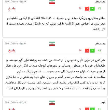
بدون نام
۱۵:۲۹ - ۱۳۹۱/۰۱/۰۹
پاسخ
24
43
خانم بختياري بازيگره حرفه اي و خوبيه ما كه تاحالا انتقادي از ايشون نشنيديم
بجز بازي در اخراجي هاي 3 البته با اين پولي كه به بازيگرا ميدن بعيده دست از
كار بكشه
بدون نام
۱۵:۴۰ - ۱۳۹۱/۰۱/۰۹
پاسخ
14
40
هر کس در ایران اقبال عمومی را از دست می دهد به روشنفکران گیر میدهد و
طرفداران خود را در مناطق روستایی و شهرهای کوچک میداند انگار این طرز تفکر
از بین سیاستمداران به هنرپیشگان هم رسیده ... خانوم بازیگر محترم
متاسفانه شما سالهاست در تمام فیلم و سریال های خود یه نقش را دائما تکرار
کرده اید و باید کمی انتقادپذیر باشید کسی دشمن شما نیست این نظر مخاطبان
و اصحاب رسانه ست و نه دشمنی شخصی با شما بلکه ارزیابی کارهایتان است
نوید
۱۷:۲۲ - ۱۳۹۱/۰۱/۰۹
پاسخ
3
61