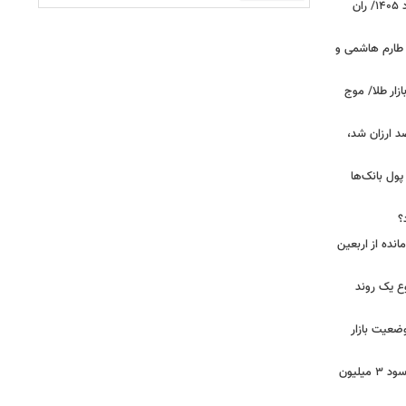
قیمت جدید گوشت قرمز امروز ۱۴ مرداد ۱۴۰۵/ ران
 طارم هاشمی و
زار طلا/ موج
بازار گوشت؛ دام ۳۰ درصد ارزان شد،
 درخواست پول بانک‌ها
؟
مانده از اربعین
ع یک روند
وضعیت بازار
خبر مهم برای سهامداران عدالت/ واریز سود ۳ میلیون