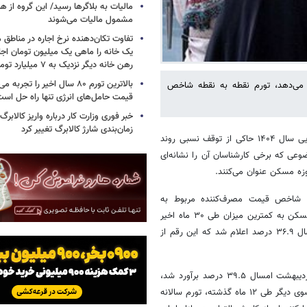
مالیات به بلاگرها رسید/ این گروه از ه
مشمول مالیات می‌شوند
تفاوت تکان‌دهنده نرخ اجاره در مناطق 
یک خانه را ماهی یک میلیون تومان اجا
رهن خانه دیگر نزدیک به ۷ میلیارد تومان است
بالاترین تورم ۸۰ سال اخیر را تج
 مصرف‌کننده مربوط به اردیبهشت ماه ۱۴۰۴، نشان می‌دهد، تورم نقطه به نقطه شاخص
قیمت حامل‌های انرژی تنها راه حل اس
خبر فوری وزارت کار درباره واریز کالابرگ
زمان‌بندی شارژ کالابرگ تغییر کرد
به گزارش خبرآنلاین،بررسی‌های آماری از تحولات بازار مسکن در ماه‌های ابتدایی سال ۱۴۰۴ حاکی از توقف نسبی روند
وعی که برخی کارشناسان آن را نشانه‌ای
زه مسکن عنوان می‌کنند.
ش شاخص قیمت مصرف‌کننده مربوط به
اردیبهشت ماه ۱۴۰۴، نشان می‌دهد، تورم نقطه به نقطه شاخص اجاره‌بهای مسکن به کمترین میزان طی ۳۰ ماه اخیر
رسیده است، زیرا نرخ تورم نقطه به نقطه شاخص اجاره‌بها در اردیبهشت امسال ۳۶.۹ درصد اعلام شد که این رقم از
همچنین بر اساس گزارش مرکز آمار، نرخ تورم سالانه اجاره مسکن نیز در اردیبهشت امسال ۳۹.۵ درصد برآورد شد،
که کمترین میزان رشد سالانه اجاره‌بها طی ۳۰ ماه اخیر محسوب می‌شود. از سوی دیگر طی ۱۲ ماه گذشته، تورم سالانه