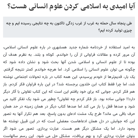
آیا امیدی به اسلامی کردن علوم انسانی هست؟
طی پنجاه سال حمله به غرب از غرب زدگی تاکنون به چه نتایجی رسیده ایم و چه
چیزی تولید کرده ایم؟
به امید استفاده از خردنامه شماره جدید همشهری در باره علوم انسانی اسلامی،
آن مرور کرده و مقالات فراوانی از آن را خواندم. کوتاه و بلند. به نظرم هدف آن
بوده تا از علوم انسانی و اسلامی شدن آنها بحث شود و نشان داده شود که
چگونه می توان علوم انسانی را اسلامی کرد. اما هرچه خواندم کمتر نتیجه گرفتم.
یک بار، قدیم‌ترها از خودم پرسیدم، این همه کتاب در باره تحولات اجتماعی نوشته
شد، اما چرا فقط کتاب ابن خلدون برجسته شد؟ در این باره فراوان فکر کردم. باز
هم فکر کردم. جوابی که برای خود یافتم این است که این کتاب تفاوتی با آثار دیگر
دارد!! جوابی ساده بود. باز فکر کردم چه تفاوتی؟ چطور می شود یک تفکر کلید می
شود و صدها قفل را باز می کند اما صدها کتاب دیگر در همان زمینه در حد همان
حرف باقی می ماند؟ طرح یک مشت ادعای بدون پاسخ، بعد هم تکرار آنها به تصور
این که جوابش در دل همان ادعاهاست معضلی است که در این قبیل نوشته ها
وجود دارد. اما یک مشکل دیگر هم هست. عبارت پردازی. تصور می شود اگر
بتوان عبارت پردازی کرد و بهم بربافت، مشکل حل می شود. این رسم سالهاست