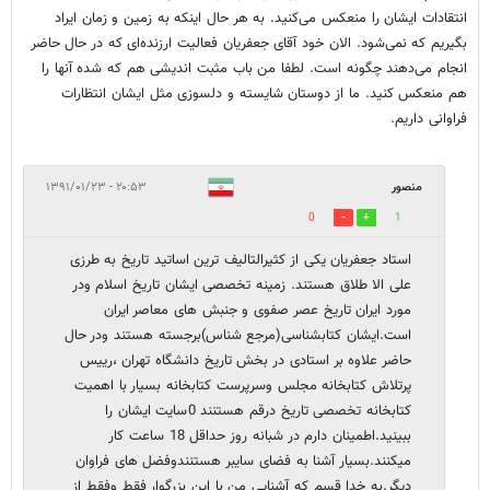
انتقادات ایشان را منعکس می‌کنید. به هر حال اینکه به زمین و زمان ایراد
بگیریم که نمی‌شود. الان خود آقای جعفریان فعالیت ارزنده‌ای که در حال حاضر
انجام می‌دهند چگونه است. لطفا من باب مثبت اندیشی هم که شده آنها را
هم منعکس کنید. ما از دوستان شایسته و دلسوزی مثل ایشان انتظارات
فراوانی داریم.
منصور
۲۰:۵۳ - ۱۳۹۱/۰۱/۲۳
0
1
استاد جعفریان یکی از کثیرالتالیف ترین اساتید تاریخ به طرزی
علی الا طلاق هستند. زمینه تخصصی ایشان تاریخ اسلام ودر
مورد ایران تاریخ عصر صفوی و جنبش های معاصر ایران
است.ایشان کتابشناسی(مرجع شناس)برجسته هستند ودر حال
حاضر علاوه بر استادی در بخش تاریخ دانشگاه تهران ،رییس
پرتلاش کتابخانه مجلس وسرپرست کتابخانه بسیار با اهمیت
کتابخانه تخصصی تاریخ درقم هستنند 0سایت ایشان را
ببینید.اطمینان دارم در شبانه روز حداقل 18 ساعت کار
میکنند.بسیار آشنا به فضای سایبر هستنندوفضل های فراوان
دیگر.به خدا قسم که آشنایی من با این بزرگوار فقط وفقط از