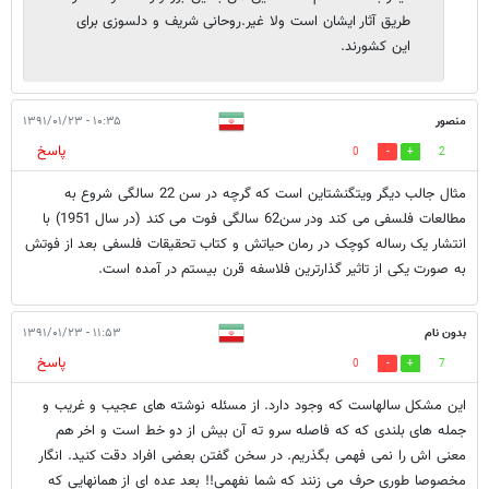
طریق آثار ایشان است ولا غیر.روحانی شریف و دلسوزی برای
این کشورند.
منصور
۱۰:۳۵ - ۱۳۹۱/۰۱/۲۳
پاسخ
0
2
مثال جالب دیگر ویتگنشتاین است که گرچه در سن 22 سالگی شروع به
مطالعات فلسفی می کند ودر سن62 سالگی فوت می کند (در سال 1951) با
انتشار یک رساله کوچک در رمان حیاتش و کتاب تحقیقات فلسفی بعد از فوتش
به صورت یکی از تاثیر گذارترین فلاسفه قرن بیستم در آمده است.
بدون نام
۱۱:۵۳ - ۱۳۹۱/۰۱/۲۳
پاسخ
0
7
این مشکل سالهاست که وجود دارد. از مسئله نوشته های عجیب و غریب و
جمله های بلندی که که فاصله سرو ته آن بیش از دو خط است و اخر هم
معنی اش را نمی فهمی بگذریم. در سخن گفتن بعضی افراد دقت کنید. انگار
مخصوصا طوری حرف می زنند که شما نفهمی!! بعد عده ای از همانهایی که