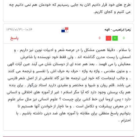
طرح های خود قرار دادیم الان به جایی رسیدیم که خودمان هم نمی دانیم چه
می کنیم و کجای کاریم.
زهرا ابراهیمی - الهه
۱۰:۱۴ - ۱۳۹۱/۰۱/۳۱
پاسخ
0
0
با سلام . دقیقا همین مشکل را در عرصه شعر و ادبیات نوین نیز داریم . و
اسمش را پست مدرن گذاشته اند . ولی فقط خود نویسنده یا شاعرش
معنایش را می فهمد . بعد هم عده ای از دوستان شان می آیند عین آیات الهی
، و متون مقدس ، واژه به واژه - حرف به حرف اش را تفسیر و ترجمه می کنند
. و جالب اینجاست که خود این ترجمه ها نیز گاه غامض تر از اصل شعر فارسی
می باشد .قلم روان و شیوا و مختصر و مفیدی دارید استاد بزرگوار . برای بنده
هم یک پرسش وجود دارد که آیا مگر اسلام ؛ غیر از آموزه های اخلاقی و انسانی
دارد ؛ پس لزوما این خط کشی برای چیست ؟ علوم انسانی نیز مثل سایر علوم
؛ در معرض پیشرفت و تکامل است . و ما ناچار از خواندن آنها هستیم تا
بتوانیم پاسخ منطقی برای مقابله با آموزه های ضد دینی داشته باشیم . با
احترام .