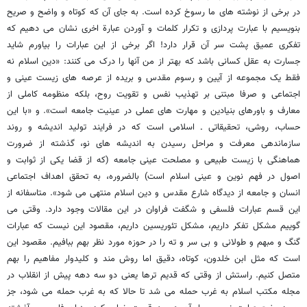
در برخی از نوشته های ما رسوخ کرده است. به جای آن که کوتاه و واضح و صریح
بنویسیم با عبارت پردازی و تکرار کلمات و آوردن عبارة اخری نشان می دهیم که
تفکری عمیق پشت سر آن قرار دارد! اگر برخی از این عبارات را بیاورم شاید
جسارت به عقل کسانی باشد که بهتر از من آنها را درک می کنند: «دین اسلام نه
فقط یک مجموعه از آیین و رسوم مقدس و بریده از عرصه های زیست عینی و
اجتماعی و صرفا مبتنی بر تهذیب نفس و تقویت روح، بلکه منظومه کاملی از
معارف و باورهای بنیادین و مهارت های عملی در عینیت جامعه است». و «با این
حساب، روشی، تحقیقاتی ـ اسلامی است که در فرایند تولید اندیشه و روند
سازماندهی معرفت و مراحل رسیدن به اندیشه های نو، گذشته از ضرورت
هماهنگی با زیست طبیعی و مصلحت عینی جامعه (که از قضا یکی از ثوابت و
اصول در فهم نوین و عینی اسلام است) بالضروره، به تحقق اهداف اجتماعی
انسان و جامعه از دیدگاه شارع مقدس و دین اسلام منتهی می شود». متاسفانه از
این قسم عبارات فلسفی و شگفت فراوان در این مقالات وجود دارد. وقتی می
گوییم مشکل تفکر داریم، مشکل تئوریسین داریم، مقصود این نیست که عبارات
گنگ و مبهم و طولانی و بی سر و ته را در حوزه مورد نظر بهم ببافیم. مقصود این
است که مثل ابن خلدون، کوتاه، دقیق اما روش مند و کلیدوار مفاهیم را بهم
متصل کنیم. راستش از وقتی که قدیم ترها یعنی دو سه دهه پیش از انقلاب در
مجله مکتب اسلام به غرب حمله می شد تا حالا که به غرب حمله می شود، جز