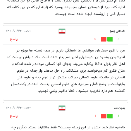
داده ام دیگر بس از و بایستی کس دیگری بیاید و با طرح هایی نو این کتابخانه
اداره کند. باید از دوستان همان مجموعه پرسید که زلزله ای که در این کتابخانه
بسیار غنی و ارزشمند ایجاد شده است چیست.
خندانى زهرا
۰۰:۰۶ - ۱۳۹۱/۰۱/۲۴
پاسخ
0
5
من با اقاى جعفريان موافقم. ما اشفتگى داريم در همه زمينه ها بويژه در
انديشيدن ونحوه ان .درسالهاى اخير هم بدتر شده است .ىك دليلش اينست كه
اهل نظر بقول حافظ بركناره ميروند وبجاى انها كسانى ميداندار شده اندكه با
متاع فكرى كم ميخواهند براى مشكلات راه حل بدهند واز جمله در علوم
انسانى در حاليكه علوم انسانى بمراتب مشكل تر از عوم پايه و علوم فني
واينهاست.با وضع فعلى سرمايه هاي علوم انساني بدست امده در يكصدسال
گذشته هم دارد تخريب ميشود . فعلا داغيم ونمي فهميم.
بدون نام
۰۰:۴۹ - ۱۳۹۱/۰۱/۲۴
پاسخ
1
4
بالاخره نظر خود ایشان در این زمینه چیست؟ فقط منتظرند ببینند دیگران چه