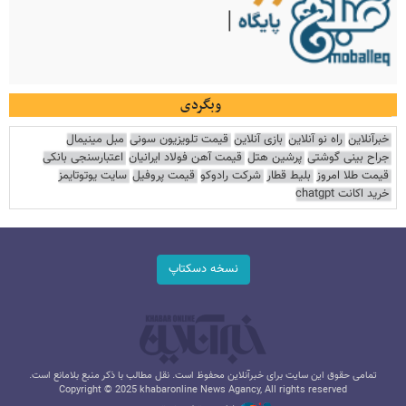
وبگردی
خبرآنلاین
راه نو آنلاین
بازی آنلاین
قیمت تلویزیون سونی
مبل مینیمال
جراح بینی گوشتی
پرشین هتل
قیمت آهن فولاد ایرانیان
اعتبارسنجی بانکی
قیمت طلا امروز
بلیط قطار
شرکت رادوکو
قیمت پروفیل
سایت یوتوتایمز
خرید اکانت chatgpt
نسخه دسکتاپ
تمامی حقوق این سایت برای خبرآنلاین محفوظ است. نقل مطالب با ذکر منبع بلامانع است.
Copyright © 2025 khabaronline News Agancy, All rights reserved