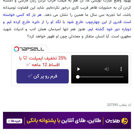
بهبود وضع عبارت نویسی ما، آن هم به قیمت خراب کردن زبان فارسی و آغشته
کردن آن به حشویات ظاهر فریب کاری درخور نکرده‌ایم. شاید این قضاوت نومیدانه
باشد، اما تجربه سی سال ما همین را نشان می دهد.
هر بار که کسی خواسته
است قدری از این چهارچوب خارج شود با لگد او را از دایره خارج کرده ایم و
دوباره دور خود گشته ایم.
هنوز هم تنها امیدمان همان ادب و ادبیات شهید
مطهری است.
آیا انسان متفکر و معتدلی چون او ظهور خواهد کرد؟
25% تخفیف ایمپلنت 🦷 با
اقساط 12 ماهه ✅
فرم رو پر کن ✅
کد مطلب
207395