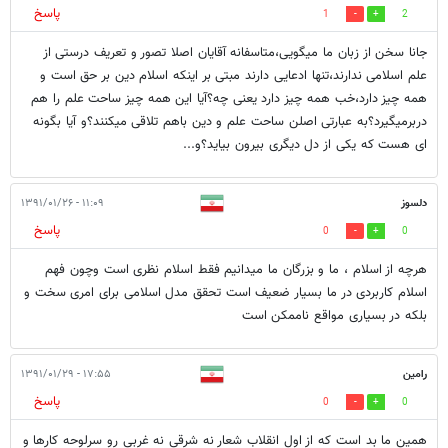
پاسخ
1
2
جانا سخن از زبان ما میگویی،متاسفانه آقایان اصلا تصور و تعریف درستی از
علم اسلامی ندارند،تنها ادعایی دارند مبتی بر اینکه اسلام دین بر حق است و
همه چیز دارد،خب همه چیز دارد یعنی چه؟آیا این همه چیز ساحت علم را هم
دربرمیگیرد؟به عبارتی اصلن ساحت علم و دین باهم تلاقی میکنند؟و آیا بگونه
ای هست که یکی از دل دیگری بیرون بیاید؟و...
دلسوز
۱۱:۰۹ - ۱۳۹۱/۰۱/۲۶
پاسخ
0
0
هرچه از اسلام ، ما و بزرگان ما میدانیم فقط اسلام نظری است وچون فهم
اسلام کاربردی در ما بسیار ضعیف است تحقق مدل اسلامی برای امری سخت و
بلکه در بسیاری مواقع ناممکن است
رامین
۱۷:۵۵ - ۱۳۹۱/۰۱/۲۹
پاسخ
0
0
همین ما بد است که از اول انقلاب شعار نه شرقی نه غربی رو سرلوحه کارها و