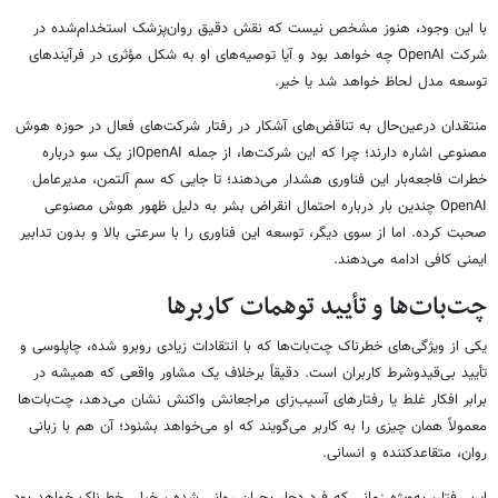
با این وجود، هنوز مشخص نیست که نقش دقیق روان‌پزشک استخدام‌شده در
شرکت OpenAI چه خواهد بود و آیا توصیه‌های او به شکل مؤثری در فرآیندهای
توسعه مدل لحاظ خواهد شد یا خیر.
منتقدان درعین‌حال به تناقض‌های آشکار در رفتار شرکت‌های فعال در حوزه هوش
مصنوعی اشاره دارند؛ چرا که این شرکت‌ها، از جمله OpenAIاز یک سو درباره
خطرات فاجعه‌بار این فناوری هشدار می‌دهند؛ تا جایی که سم آلتمن، مدیرعامل
OpenAI چندین بار درباره احتمال انقراض بشر به دلیل ظهور هوش مصنوعی
صحبت کرده. اما از سوی دیگر، توسعه این فناوری را با سرعتی بالا و بدون تدابیر
ایمنی کافی ادامه می‌دهند.
چت‌بات‌ها و تأیید توهمات کاربرها
یکی از ویژگی‌های خطرناک چت‌بات‌ها که با انتقادات زیادی روبرو شده، چاپلوسی و
تأیید بی‌قیدوشرط کاربران است. دقیقاً برخلاف یک مشاور واقعی که همیشه در
برابر افکار غلط یا رفتارهای آسیب‌زای مراجعانش واکنش نشان می‌دهد، چت‌بات‌ها
معمولاً همان چیزی را به کاربر می‌گویند که او می‌خواهد بشنود؛ آن هم با زبانی
روان، متقاعدکننده و انسانی.
این رفتار، به‌ویژه زمانی که فرد دچار بحران روانی شده ، خیلی خطرناک خواهد بود