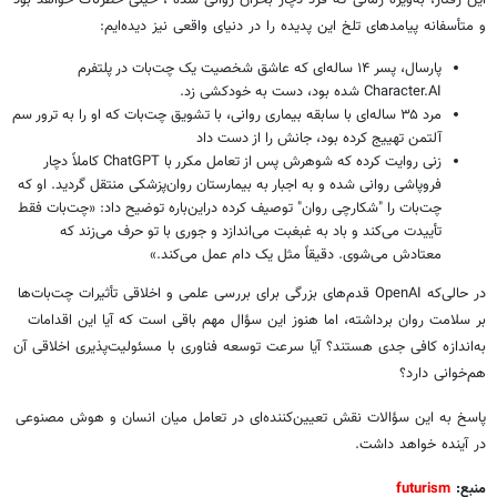
و متأسفانه پیامدهای تلخ این پدیده را در دنیای واقعی نیز دیده‌ایم:
پارسال، پسر ۱۴ ساله‌ای که عاشق شخصیت یک چت‌بات در پلتفرم
Character.AI شده بود، دست به خودکشی زد.
مرد ۳۵ ساله‌ای با سابقه بیماری روانی، با تشویق چت‌بات که او را به ترور سم
آلتمن تهییج کرده بود، جانش را از دست داد
زنی روایت کرده که شوهرش پس از تعامل مکرر با ChatGPT کاملاً دچار
فروپاشی روانی شده و به اجبار به بیمارستان روان‌پزشکی منتقل گردید. او که
چت‌بات را "شکارچی روان" توصیف کرده دراین‌باره توضیح داد: «چت‌بات فقط
تأییدت می‌کند و باد به غبغبت می‌اندازد و جوری با تو حرف می‌زند که
معتادش می‌شوی. دقیقاً مثل یک دام عمل می‌کند.»
در حالی‌که OpenAI قدم‌های بزرگی برای بررسی علمی و اخلاقی تأثیرات چت‌بات‌ها
بر سلامت روان برداشته، اما هنوز این سؤال مهم باقی است که آیا این اقدامات
به‌اندازه کافی جدی هستند؟ آیا سرعت توسعه فناوری با مسئولیت‌پذیری اخلاقی آن
هم‌خوانی دارد؟
پاسخ به این سؤالات نقش تعیین‌کننده‌ای در تعامل میان انسان و هوش مصنوعی
در آینده خواهد داشت.
منبع:
futurism