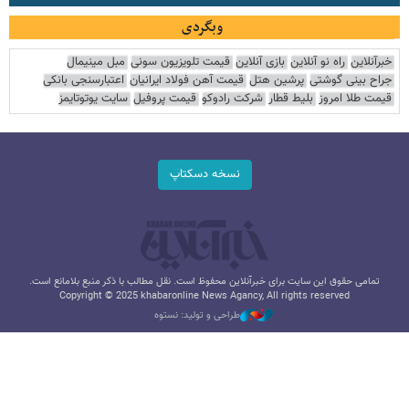
وبگردی
خبرآنلاین
راه نو آنلاین
بازی آنلاین
قیمت تلویزیون سونی
مبل مینیمال
جراح بینی گوشتی
پرشین هتل
قیمت آهن فولاد ایرانیان
اعتبارسنجی بانکی
قیمت طلا امروز
بلیط قطار
شرکت رادوکو
قیمت پروفیل
سایت یوتوتایمز
نسخه دسکتاپ
تمامی حقوق این سایت برای خبرآنلاین محفوظ است. نقل مطالب با ذکر منبع بلامانع است.
Copyright © 2025 khabaronline News Agancy, All rights reserved
طراحی و تولید: نستوه