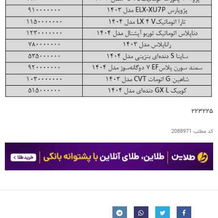
۲۲۳۲۲۵
کد مطلب
2088971