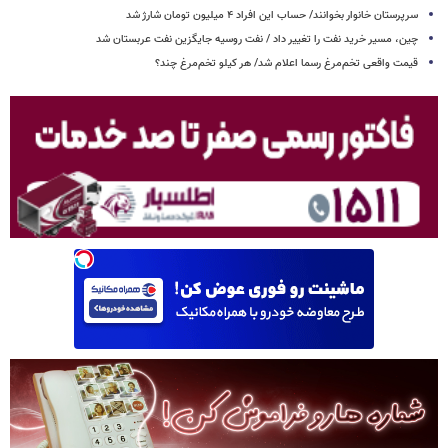
سرپرستان خانوار بخوانند/ حساب این افراد ۴ میلیون تومان شارژ شد
چین، مسیر خرید نفت را تغییر داد / نفت روسیه جایگزین نفت عربستان شد
قیمت واقعی تخم‌مرغ رسما اعلام شد/ هر کیلو تخم‌مرغ چند؟