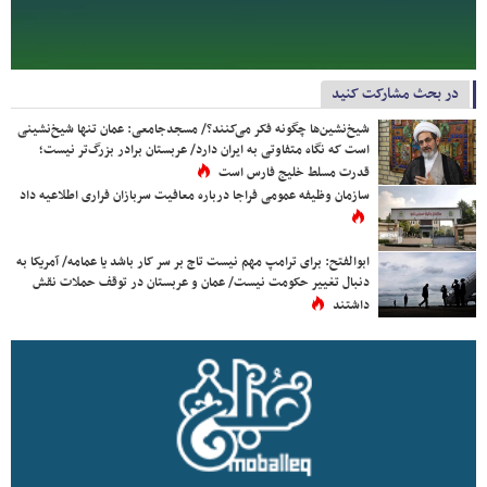
در بحث مشارکت کنید
شیخ‌نشین‌ها چگونه فکر می‌کنند؟/ مسجدجامعی: عمان تنها شیخ‌نشینی
است که نگاه متفاوتی به ایران دارد/ عربستان برادر بزرگ‌تر نیست؛
قدرت مسلط خلیج فارس است
سازمان وظیفه عمومی فراجا درباره معافیت سربازان فراری اطلاعیه داد
ابوالفتح: برای ترامپ مهم نیست تاج بر سر کار باشد یا عمامه/ آمریکا به
دنبال تغییر حکومت نیست/ عمان و عربستان در توقف حملات نقش
داشتند