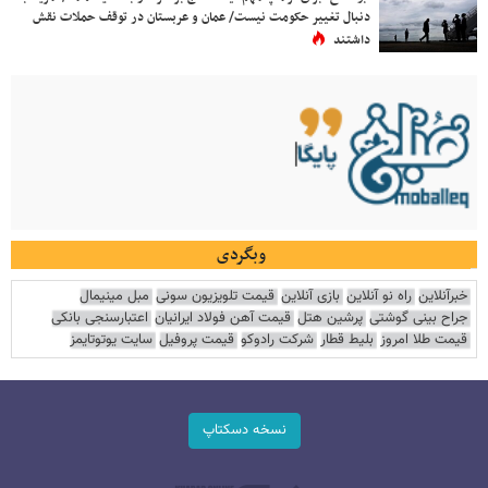
دنبال تغییر حکومت نیست/ عمان و عربستان در توقف حملات نقش
داشتند
وبگردی
خبرآنلاین
راه نو آنلاین
بازی آنلاین
قیمت تلویزیون سونی
مبل مینیمال
جراح بینی گوشتی
پرشین هتل
قیمت آهن فولاد ایرانیان
اعتبارسنجی بانکی
قیمت طلا امروز
بلیط قطار
شرکت رادوکو
قیمت پروفیل
سایت یوتوتایمز
نسخه دسکتاپ