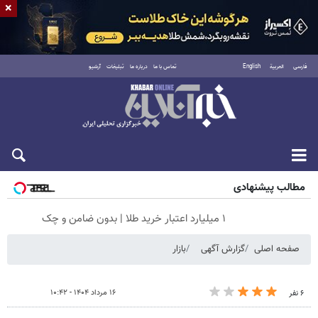
×
فارسی
العربية
English
تماس با ما
درباره ما
تبلیغات
آرشیو
پنجشنبه ۱۵ مرداد ۱۴۰۵
مطالب پیشنهادی
۱ میلیارد اعتبار خرید طلا | بدون ضامن و چک
صفحه اصلی
گزارش آگهی
بازار
۱۶ مرداد ۱۴۰۴ - ۱۰:۴۲
۶ نفر