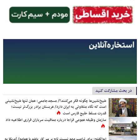
در بحث مشارکت کنید
شیخ‌نشین‌ها چگونه فکر می‌کنند؟/ مسجدجامعی: عمان تنها شیخ‌نشینی
است که نگاه متفاوتی به ایران دارد/ عربستان برادر بزرگ‌تر نیست؛
قدرت مسلط خلیج فارس است
سازمان وظیفه عمومی فراجا درباره معافیت سربازان فراری اطلاعیه داد
ابوالفتح: برای ترامپ مهم نیست تاج بر سر کار باشد یا عمامه/ آمریکا به