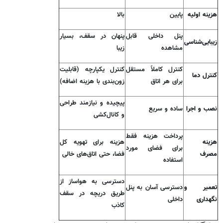
هزینه اولیه
پایین
بالا
پنل داخلی قابل
پنهان در سقف، بسیار
زیبایی‌شناسی
مشاهده
زیبا
کنترل کاملاً مستقل
کنترل یکپارچه (قابلیت
کنترل دما
برای هر اتاق
زون‌بندی با هزینه اضافه)
پیچیده و نیازمند طراحی
نصب و اجرا
ساده و سریع
و کانال‌کشی
پرداخت هزینه فقط
هزینه
هزینه برای تهویه کل
برای فضای مورد
مصرف
فضا، حتی اتاق‌های خالی
استفاده
دسترسی به هواساز از
تعمیر و
دسترسی آسان به پنل
طریق دریچه در سقف
نگهداری
داخلی
کاذب