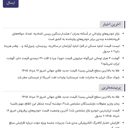
ارسال
آخرین اخبار
بازار خودروهای وارداتی در آستانه بحران / هشدار سنگین رییس اتحادیه: تعداد حواله‌های
فروخته‌شده چندین برابر خودروهای واردشده به کشور است
لیست قیمت اجاره مسکن در قم/ اجاره آپارتمان در سالاریه، پردیسان، زنبیل‌آباد و... چقدر هزینه
دارد؟ + جدول
گوشت ۴ هزار تومانی این‌گونه میلیونی قیمت خورد/ چرا با افت ۳۰ درصدی قیمت دام، گوشت
ارزان نمی‌شود؟
طلا به بالاترین سطح قیمتی رسید/ قیمت جدید طلای جهانی امروز ۱۶ مرداد ۱۴۰۵
شوک جنگ ایران به صادرات نفت عربستان/ واردات نفت آمریکا از عربستان صفر شد
پربیننده‌ترین
طلا به بالاترین سطح قیمتی رسید/ قیمت جدید طلای جهانی امروز ۱۶ مرداد ۱۴۰۵
زمان واریز معوقات بازنشستگان مشخص شد؟/ دوشنبه آینده منتظر این اتفاق مهم باشید!
قیمت ارزان‌ترین خودرو بازار مشخص شد/ آخرین وضعیت قیمت خودروهای پرفروش امروز ۱۶
خرداد ۱۴۰۵ + جدول
افزایش اعتبار کالابرگ الکترونیکی جدی شد/ جزییات جلسه ویژه دولت درباره افزایش مبلغ