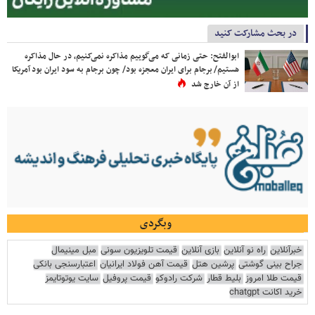
در بحث مشارکت کنید
ابوالفتح: حتی زمانی که می‌گوییم مذاکره نمی‌کنیم، در حال مذاکره
هستیم/ برجام برای ایران معجزه بود/ چون برجام به سود ایران بود آمریکا
از آن خارج شد
وبگردی
خبرآنلاین
راه نو آنلاین
بازی آنلاین
قیمت تلویزیون سونی
مبل مینیمال
جراح بینی گوشتی
پرشین هتل
قیمت آهن فولاد ایرانیان
اعتبارسنجی بانکی
قیمت طلا امروز
بلیط قطار
شرکت رادوکو
قیمت پروفیل
سایت یوتوتایمز
خرید اکانت chatgpt