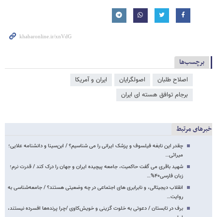
برچسب‌ها
اصلاح طلبان
اصولگرایان
ایران و آمریکا
برجام توافق هسته ای ایران
خبرهای مرتبط
چقدر این نابغه فیلسوف و پزشک ایرانی را می شناسیم؟ / ابن‌سینا و دانشنامه علایی؛
میراثی…
شهید باقری می گفت حاکمیت، جامعه پیچیده ایران و جهان را درک کند / قدرت نرم؛
زبان فارسی۴۰%…
انقلاب دیجیتالی، و نابرابری های اجتماعی در چه وضعیتی هستند؟ / جامعه‌شناسی به
روایت…
برف در تابستان / دعوتی به خلوت گزینی و خویش‌کاوی /چرا پرنده‌ها افسرده نیستند،