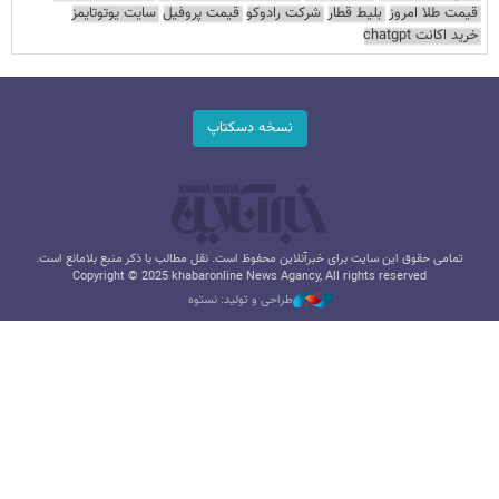
قیمت طلا امروز
بلیط قطار
شرکت رادوکو
قیمت پروفیل
سایت یوتوتایمز
خرید اکانت chatgpt
نسخه دسکتاپ
تمامی حقوق این سایت برای خبرآنلاین محفوظ است. نقل مطالب با ذکر منبع بلامانع است.
Copyright © 2025 khabaronline News Agancy, All rights reserved
طراحی و تولید: نستوه