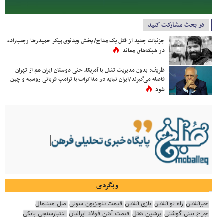
در بحث مشارکت کنید
جزئیات جدید از قتل یک مداح/ پخش ویدئوی پیکر حمیدرضا رجب‌زاده
در شبکه‌های معاند
ظریف: بدون مدیریت تنش با آمریکا، حتی دوستان ایران هم از تهران
فاصله می‌گیرند/ایران نباید در مذاکرات با ترامپ قربانی روسیه و چین
شود
وبگردی
خبرآنلاین
راه نو آنلاین
بازی آنلاین
قیمت تلویزیون سونی
مبل مینیمال
جراح بینی گوشتی
پرشین هتل
قیمت آهن فولاد ایرانیان
اعتبارسنجی بانکی