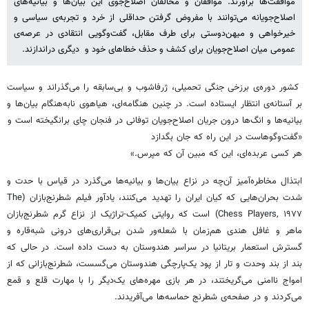
موافقت‌ها برآورند. موافقان و مخالفان اصلاح‌جوی این بیان‌ها و بیانیه‌های
اصلاح‌جویانه می‌توانند با مفروض گرفتن حداقلی از خرد و تجربه‌ی‌ سیاسی و
خیرخواهی و میهن‌دوستی برای طرف مقابل، گفت‌وگویی انتقادی در عرصه‌ی
عمومی میان اصلاح‌جویان برای کشف و حذف خطاهای خود و دیگری دراندازند.
کشور دوره‌ی برزخی جنگی تحمیلی، ژرفاشوب و بی‌سابقه را می‌گذراند و سیاست
بر آستانه‌ی انتظار ایستاده است. در چنین هنگامه‌ای، هیاهوی نابه‌هنگام بیان‌ها و
بیانیه‌ها و انگ‌ها درون جریان اصلاح‌جویان توفانی در فنجان چای برانگیخته است و
«گفت‌وگوهاست در این راه که جان بگدازد
هر کسی عربده‌ای، این که مبین آن که مپرس.»
ابتذال مخاطره‌آمیز آن‌چه در نزاع بیان‌ها و بیانیه‌ها می‌گذرد در قیاس با حدت و
شدت بحران‌هایی که کیان ایران را تهدید می‌کنند، یادآور فیلم شطرنج‌بازان (The
Chess Players, ۱۹۷۷) است که روایتی کمیک-تراژیک از نزاع گرم شطرنج‌بازان
ماهر و غافل هندی هم‌زمان با شعله‌ور شدن بی‌قراری‌های درونی شبه‌قاره و
گسترش استعمار بریتانیا در سراسر هندوستان به دست داده است. در حالی که
بند از بند وحدت و تار از پود یک‌پارچگی هندوستان می‌گسست، شطرنج‌بازانی که از
امواج ناامنی می‌گریختند، در هر بازی مهره‌های یک‌دیگر را با مهارت قلع و قمع
می‌کردند و در صفحه‌ی شطرنج حماسه‌ها می‌آفریدند.