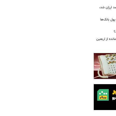
بازار گوشت؛ دام ۳۰ درصد ارزان شد،
 درخواست پول بانک‌ها
؟
مانده از اربعین