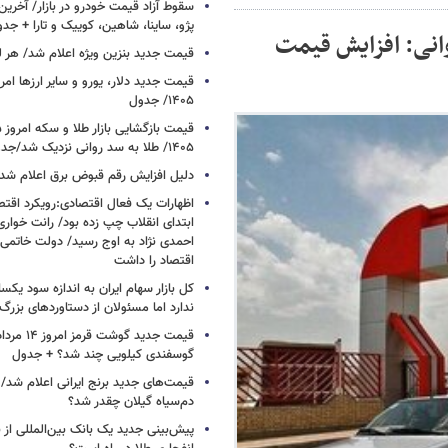
سقوط آزاد قیمت خودرو در بازار/ آخرین
پژو، ساینا، شاهین، کوییک و تارا + جد
وانی: افزایش قیمت
قیمت جدید بنزین ویژه اعلام شد/ هر لی
۱۴۰۵/ جدول
۱۴۰۵/ طلا به سد روانی نزدیک شد/جدول
دلیل افزایش رقم قبوض برق اعلام شد
اظهارات یک فعال اقتصادی:رویکرد اقت
ابتدای انقلاب چپ زده بود/ رانت خوار
احمدی نژاد به اوج رسید/ دولت خاتمی
اقتصاد را داشت
کل بازار سهام ایران به اندازه سود یک
ندارد اما مسئولان از دستاوردهای بزرگ
گوسفندی کیلویی چند شد؟ + جدول
قیمت‌های جدید برنج ایرانی اعلام شد/
دم‌سیاه گیلان چقدر شد؟
پیش‌بینی جدید یک بانک بین‌المللی از با