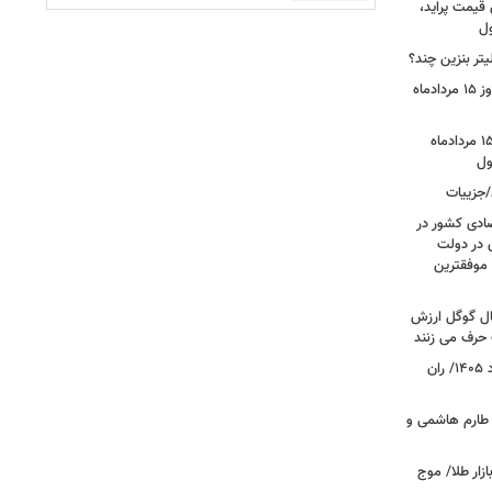
 قیمت پراید،
ول
تر بنزین چند؟
قیمت جدید دلار، یورو و سایر ارزها امروز ۱۵ مردادماه
قیمت بازگشایی بازار طلا و سکه امروز ۱۵ مردادماه
/جزییات
صادی کشور در
ی در دولت
 موفقترین
سال گوگل ارزش
 حرف می زنند
قیمت جدید گوشت قرمز امروز ۱۴ مرداد ۱۴۰۵/ ران
 طارم هاشمی و
زار طلا/ موج