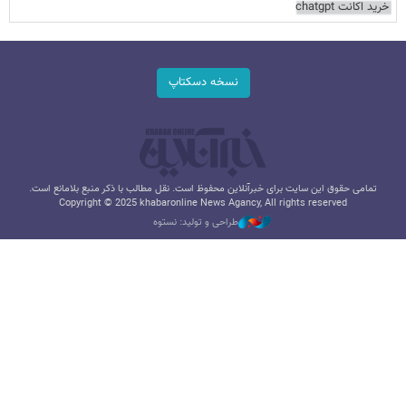
خرید اکانت chatgpt
نسخه دسکتاپ
تمامی حقوق این سایت برای خبرآنلاین محفوظ است. نقل مطالب با ذکر منبع بلامانع است.
Copyright © 2025 khabaronline News Agancy, All rights reserved
طراحی و تولید: نستوه