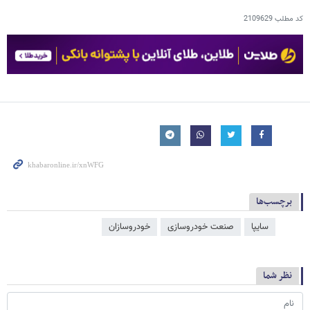
کد مطلب
2109629
برچسب‌ها
سایپا
صنعت خودروسازی
خودروسازان
نظر شما