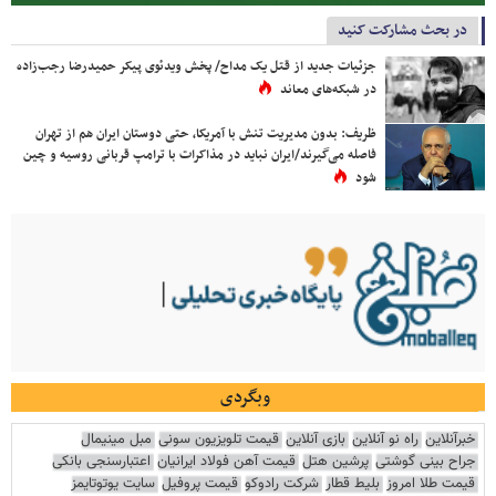
در بحث مشارکت کنید
جزئیات جدید از قتل یک مداح/ پخش ویدئوی پیکر حمیدرضا رجب‌زاده
در شبکه‌های معاند
ظریف: بدون مدیریت تنش با آمریکا، حتی دوستان ایران هم از تهران
فاصله می‌گیرند/ایران نباید در مذاکرات با ترامپ قربانی روسیه و چین
شود
وبگردی
خبرآنلاین
راه نو آنلاین
بازی آنلاین
قیمت تلویزیون سونی
مبل مینیمال
جراح بینی گوشتی
پرشین هتل
قیمت آهن فولاد ایرانیان
اعتبارسنجی بانکی
قیمت طلا امروز
بلیط قطار
شرکت رادوکو
قیمت پروفیل
سایت یوتوتایمز