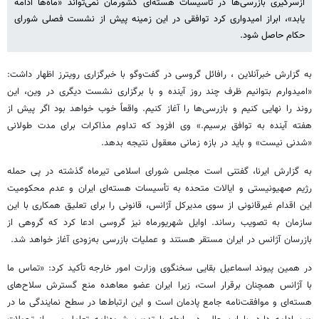
ازسرگیری بازرسی‌ها در تأسیسات هسته‌ای کشورمان نمی‌تواند «ماه‌ها ادامه
یابد»، ابراز امیدواری کرد توافقی در این زمینه پیش از نشست فصلی شورای
حکام حاصل شود.
به گزارش خبرآنلاین ، رافائل گروسی در گفت‌وگو با خبرگزاری رویترز اظهار داشت:
«امیدوارم بتوانیم ظرف چند روز آینده و با برگزاری نشست دیگری در وین، این
روند را نهایی کنیم و بازرسی‌ها را آغاز کنیم. واقعاً خوب خواهد بود اگر پیش از
هفته آینده به توافق برسیم.» وی افزود که تداوم مذاکرات برای مدت طولانی
«شدنی نیست» و باید در بازه زمانی معقول نتیجه بدهد.
به گزارش ایرنا، گفتنی است مجلس شورای اسلامی تیرماه گذشته در پی حمله
رژیم صهیونیستی و ایالات متحده به تأسیسات هسته‌ای ایران و عدم محکومیت
این اقدام غیرقانونی از سوی مدیرکل آژانس، قانونی را برای تعلیق همکاری با این
سازمان به تصویب رساند. اوایل شهریورماه نیز گروسی ادعا کرد که گروهی از
بازرسان آژانس در ایران مستقر هستند و عملیات بازرسی به‌زودی آغاز خواهد شد.
در همین پیوند اسماعیل بقایی سخنگوی وزارت امور خارجه تأکید کرد: «تماس ما
با آژانس همچنان برقرار است، زیرا ایران عضو معاهده منع گسترش سلاح‌های
هسته‌ای و موافقت‌نامه جامع پادمان است و این ارتباط‌ها در سطح نمایندگی ما در