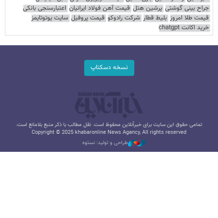
جراح بینی گوشتی
پرشین هتل
قیمت آهن فولاد ایرانیان
اعتبارسنجی بانکی
قیمت طلا امروز
بلیط قطار
شرکت رادوکو
قیمت پروفیل
سایت یوتوتایمز
خرید اکانت chatgpt
نسخه دسکتاپ
تمامی حقوق این سایت برای خبرآنلاین محفوظ است. نقل مطالب با ذکر منبع بلامانع است.
Copyright © 2025 khabaronline News Agancy, All rights reserved
طراحی و تولید: نستوه