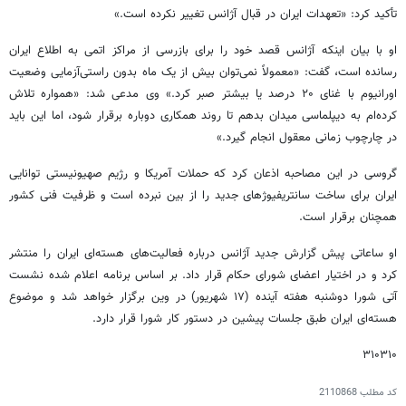
تأکید کرد: «تعهدات ایران در قبال آژانس تغییر نکرده است.»
او با بیان اینکه آژانس قصد خود را برای بازرسی از مراکز اتمی به اطلاع ایران
رسانده است، گفت: «معمولاً نمی‌توان بیش از یک ماه بدون راستی‌آزمایی وضعیت
اورانیوم با غنای ۲۰ درصد یا بیشتر صبر کرد.» وی مدعی شد: «همواره تلاش
کرده‌ام به دیپلماسی میدان بدهم تا روند همکاری دوباره برقرار شود، اما این باید
در چارچوب زمانی معقول انجام گیرد.»
گروسی در این مصاحبه اذعان کرد که حملات آمریکا و رژیم صهیونیستی توانایی
ایران برای ساخت سانتریفیوژهای جدید را از بین نبرده است و ظرفیت فنی کشور
همچنان برقرار است.
او ساعاتی پیش گزارش جدید آژانس درباره فعالیت‌های هسته‌ای ایران را منتشر
کرد و در اختیار اعضای شورای حکام قرار داد. بر اساس برنامه اعلام شده نشست
آتی شورا دوشنبه هفته آینده (۱۷ شهریور) در وین برگزار خواهد شد و موضوع
هسته‌ای ایران طبق جلسات پیشین در دستور کار شورا قرار دارد.
۳۱۰۳۱۰
کد مطلب
2110868