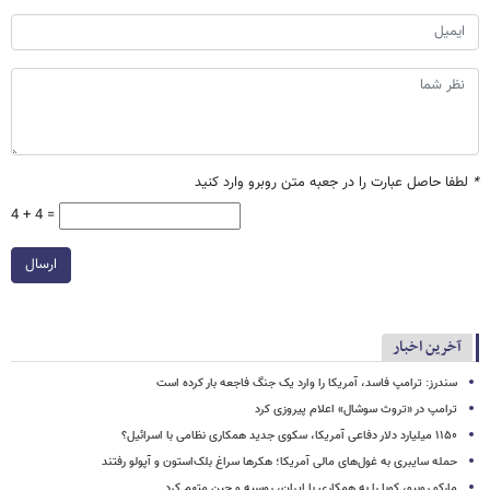
*
لطفا حاصل عبارت را در جعبه متن روبرو وارد کنید
4 + 4 =
ارسال
آخرین اخبار
سندرز: ترامپ فاسد، آمریکا را وارد یک جنگ فاجعه بار کرده است
ترامپ در «تروث سوشال» اعلام پیروزی کرد
۱۱۵۰ میلیارد دلار دفاعی آمریکا، سکوی جدید همکاری نظامی با اسرائیل؟
حمله سایبری به غول‌های مالی آمریکا؛ هکرها سراغ بلک‌استون و آپولو رفتند
مارکو روبیو، کوبا را به همکاری با ایران، روسیه و چین متهم کرد