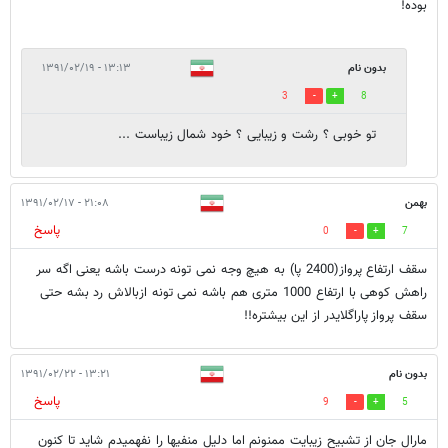
بوده!
بدون نام
۱۳:۱۳ - ۱۳۹۱/۰۲/۱۹
3
8
تو خوبی ؟ رشت و زیبایی ؟ خود شمال زیباست ...
بهمن
۲۱:۰۸ - ۱۳۹۱/۰۲/۱۷
پاسخ
0
7
سقف ارتفاع پرواز(2400 پا) به هیچ وجه نمی تونه درست باشه یعنی اگه سر
راهش کوهی با ارتفاع 1000 متری هم باشه نمی تونه ازبالاش رد بشه حتی
سقف پرواز پاراگلایدر از این بیشتره‌!!
بدون نام
۱۳:۲۱ - ۱۳۹۱/۰۲/۲۲
پاسخ
9
5
مارال جان از تشبیح زیبایت ممنونم اما دلیل منفیها را نفهمیدم شاید تا کنون