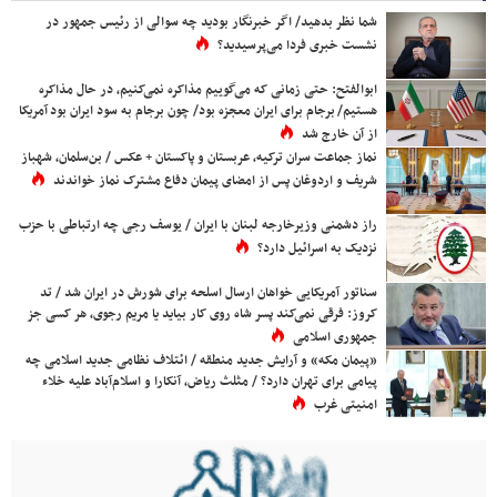
شما نظر بدهید/ اگر خبرنگار بودید چه سوالی از رئیس جمهور در
نشست خبری فردا می‌پرسیدید؟
ابوالفتح: حتی زمانی که می‌گوییم مذاکره نمی‌کنیم، در حال مذاکره
هستیم/ برجام برای ایران معجزه بود/ چون برجام به سود ایران بود آمریکا
از آن خارج شد
نماز جماعت سران ترکیه، عربستان و پاکستان + عکس / بن‌سلمان، شهباز
شریف و اردوغان پس از امضای پیمان دفاع مشترک نماز خواندند
راز دشمنی وزیرخارجه لبنان با ایران / یوسف رجی چه ارتباطی با حزب
نزدیک به اسرائیل دارد؟
سناتور آمریکایی خواهان ارسال اسلحه برای شورش در ایران شد / تد
کروز: فرقی نمی‌کند پسر شاه روی کار بیاید یا مریم رجوی، هر کسی جز
جمهوری اسلامی
«پیمان مکه» و آرایش جدید منطقه / ائتلاف نظامی جدید اسلامی چه
پیامی برای تهران دارد؟ / مثلث ریاض، آنکارا و اسلام‌آباد علیه خلاء
امنیتی غرب