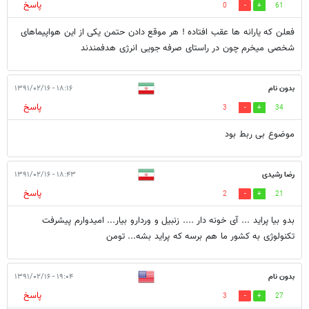
پاسخ
0
61
فعلن که یارانه ها عقب افتاده ! هر موقع دادن حتمن یکی از این هواپیماهای
شخصی میخرم چون در راستای صرفه جویی انرژی هدفمندند
بدون نام
۱۸:۱۶ - ۱۳۹۱/۰۲/۱۶
پاسخ
3
34
موضوع بی ربط بود
رضا رشیدی
۱۸:۴۳ - ۱۳۹۱/۰۲/۱۶
پاسخ
2
21
بدو بیا پراید ... آی خونه دار .... زنبیل و وردارو بیار... امیدوارم پیشرفت
تکنولوژی به کشور ما هم برسه که پراید بشه... تومن
بدون نام
۱۹:۰۴ - ۱۳۹۱/۰۲/۱۶
پاسخ
3
27