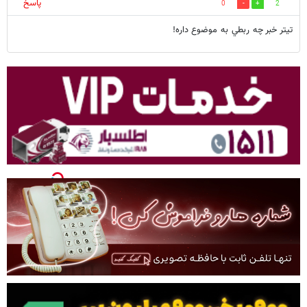
پاسخ
0
2
تيتر خبر چه ربطي به موضوع داره!