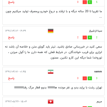
پاسخ
0
5
ما تقریبا تا 20 ساله دیگه و با ترفتد و دروغ خودرو پرمصرف تولید میکنیم چون
...
سینا از شیراز
۱۹:۴۹ - ۱۳۹۱/۰۴/۰۲
پاسخ
2
2
سعی کنید در خبررسانی صادق باشید. تیتر باید گویای متن و خلاصه آن باشد نه
ابزاری برای فریب خوانندگان. در شرایط فعلی که همه دارن ما را گول میزنن ،
توروخدا شما دیگه این کارو نکنین. ممنون
۰۱:۴۵ - ۱۳۹۱/۰۴/۰۷
samm
پاسخ
0
3
تهران رشت با پراید.بدو ی نفر مونده هاااااااااا بدوو قطار مرگ رفتااااااااااااا
مريم
۱۵:۰۴ - ۱۳۹۲/۰۵/۲۶