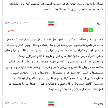
شمال را ندیده باشند خوب هرجی نیست انشا..خدا قسمت کنه برای یکبارهم
شده سرزمین شمالی ایران خصوصا" رشت را ببینند.
علیرضا
۰۰:۳۲ - ۱۳۹۱/۰۳/۰۱
پاسخ
6
8
دوستان اهل مطالعه: ایکاش بعضیها قبل تمسخر اول برن تاریخ فرهنگ و هنر
و مفاخر علمی شهرشونو ببینن بعدش واسه رشت رو مثه اولین دکترای ادبیات
در ایران اولین دکترای زیشت شناسی در ایران و... اولین سالن تئاتر در ایران بنام
سالن تئاتر آوادیس حدود 200سال قبل و تاریخ افتتاح شهرداری رشت
وپروفسورها رضا و سمیعی و... که در جهان مطرحند و برای ملت ایران افتخار
متاسفانه در ایران ناشناس و بزرگان شعر و فرهنگ و هنر مثه: ابتهاج و سوسن
تسلیمیها و آیدین آغداشلو ها و انوشیروان روحانیها و و و را بخونید سپس
قضاوت کنین آیا به تمسخر گرفتن اقوام ناشی از بدور ماندن از فرهنگ و
نداشتن آگاهی نیست؟ بزرگان علم و فرهنگ و هنر از افتخارات ما هستند ما
اهل رشت افتخار میکنیم که رشتی هستیم!
بدون نام
۰۹:۰۷ - ۱۳۹۱/۰۳/۰۶