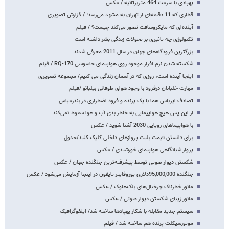
پهپادی با سرعت 464 متربرثانیه / عکس
قطاری که 11 دقیقه‌ای از تهران به مشهد می‌رسد! / گزارش تصویری
آینده‌ای که مایکروسافت تصور می‌کند چیست؟ / فیلم
تکنولوژی چه تاثیری بر تحولات زندگی بشر داشته است
بزرگترین فرودگاه‌های جهان در سال 2011 معرفی شدند
شکسته شدن نرم افزار موجود روی هواپیمای جاسوسی RQ-170 / فیلم
اینجا آینده است، روزی که در آسمان زندگی می کنیم/ مجموعه تصویری
مهارت خلبانان درفرود با وجود هوای طوفانی بیلبائو /فیلم
تصادف ایرباس هما با یک پرنده و فرود اضطراری در بندرعباس
از این پس هیچ هواپیمایی به خاطر بدی آب و هوا سقوط نمی‌کند
با هواپیماهای رویایی 2030 آشنا شوید / عکس
برای دانستن قیمت بلیت پروازهای داخلی کلیک کنید/جدول
پرواز شبانگاهی هواپیمای خورشیدی / عکس
شکستن دیوار صوتی توسط پیشرفته‌ترین جنگنده جهان / عکس
جنگنده 95,000,000دلاری یوروفایتر تایفون در اینجا آزمایش می‌شود / عکس
مانور خطرناک چرخبال‌های بلک‌هاوک / عکس
مانور زیبای شکستن دیوار صوتی / عکس
سیستم جدید مقابله با شکار پهپادها ساخته شد/ اینفوگرافیک
موتورسیکلت پرنده هم ساخته شد / فیلم