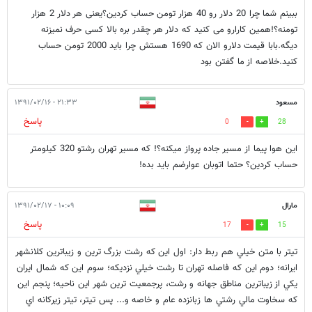
ببینم شما چرا 20 دلار رو 40 هزار تومن حساب کردین؟یعنی هر دلار 2 هزار
تومنه؟!همین کارارو می کنید که دلار هر چقدر بره بالا کسی حرف نمیزنه
دیگه.بابا قیمت دلارو الان که 1690 هستش چرا باید 2000 تومن حساب
کنید.خلاصه از ما گفتن بود
مسعود
۲۱:۳۳ - ۱۳۹۱/۰۲/۱۶
پاسخ
0
28
این هوا پیما از مسیر جاده پرواز میکنه؟! که مسیر تهران رشتو 320 کیلومتر
حساب کردین؟ حتما اتوبان عوارضم باید بده!
مارال
۱۰:۰۹ - ۱۳۹۱/۰۲/۱۷
پاسخ
17
15
تيتر با متن خيلي هم ربط دار: اول اين كه رشت بزرگ ترين و زيباترين كلانشهر
ايرانه؛ دوم اين كه فاصله تهران تا رشت خيلي نزديكه؛ سوم اين كه شمال ايران
يكي از زيباترين مناطق جهانه و رشت، پرجمعيت ترين شهر اين ناحيه؛ پنجم اين
كه سخاوت مالي رشتي ها زبانزده عام و خاصه و... پس تيتر، تيتر زيركانه اي