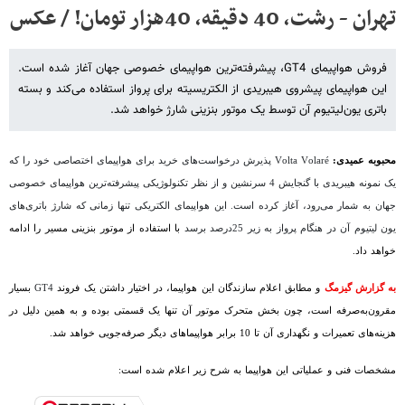
تهران - رشت، 40 دقیقه، 40هزار تومان! / عکس
فروش هواپیمای GT4، پیشرفته‌ترین هواپیمای خصوصی جهان آغاز شده است.
این هواپیمای پیشروی هیبریدی از الکتریسیته برای پرواز استفاده می‌کند و بسته
باتری یون‌لیتیوم آن توسط یک موتور بنزینی شارژ خواهد شد.
محبوبه عمیدی:
Volta Volaré
پذیرش درخواست‌های خرید برای هواپیمای اختصاصی خود را که
یک نمونه هیبریدی با گنجایش 4 سرنشین و از نظر تکنولوژیکی پیشرفته‌ترین هواپیمای خصوصی
جهان به شمار می‌رود، آغاز کرده است. این هواپیمای الکتریکی تنها زمانی که شارژ باتری‌های
یون لیتیوم آن در هنگام پرواز به زیر 25درصد برسد
با استفاده از موتور بنزینی مسیر را ادامه
خواهد داد.
به گزارش گیزمگ
و مطابق اعلام سازندگان این هواپیما، در اختیار داشتن یک فروند
GT4
بسیار‌
مقرون‌به‌صرفه است، چون بخش متحرک موتور آن تنها یک قسمتی بوده و به همین دلیل در
هزینه‌های تعمیرات و نگهداری آن تا 10 برابر هواپیماهای دیگر صرفه‌جویی خواهد شد.
مشخصات فنی و عملیاتی این هواپیما به شرح زیر اعلام شده است: