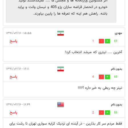
اگر مسئولین وزارتخانه ها و مجلس ما .... نمیگذاشتند تولید
خودرو در انحصار قراضه سازان پژو 405 و نیسان وانت و پراید
باشه. راهش هم اینه که تعرفه ها را پایین بیاورند.
مهدی
۱۵:۵۵ - ۱۳۹۱/۰۲/۱۶
پاسخ
1
69
آخرین .... تیتری که میشد انتخاب کرد!
بدون نام
۱۶:۱۱ - ۱۳۹۱/۰۲/۱۶
پاسخ
4
68
تیتر چه ربطی به خبر داره ؟!!!!
بدون نام
۱۶:۴۹ - ۱۳۹۱/۰۲/۱۶
پاسخ
2
86
فقط مردم سر کار بذارین - در آینده ای نزدیک کرایه سواری تهران تا رشت برای