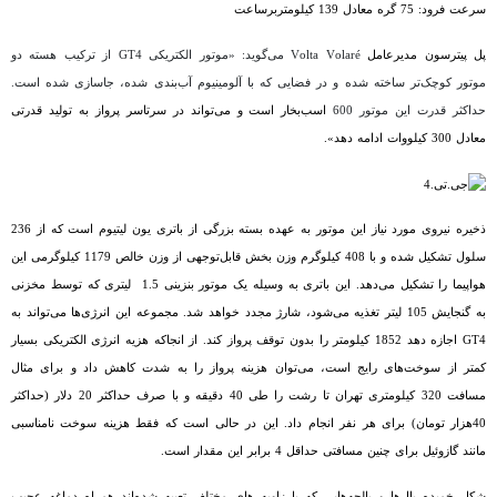
سرعت فرود: 75 گره معادل 139 کیلومتربرساعت
پل پیترسون مدیرعامل
Volta Volaré
می‌گوید: «موتور الکتریکی
GT4
از ترکیب هسته دو
موتور کوچک‌تر ساخته شده و در فضایی که با آلومینیوم آب‌بندی شده، جاسازی شده است.
حداکثر قدرت این موتور 600
اسب‌بخار است و می‌تواند در سرتاسر پرواز به تولید قدرتی
معادل 300 کیلووات ادامه دهد».
ذخیره نیروی مورد نیاز این موتور به عهده بسته بزرگی از باتری یون لیتیوم است که از 236
سلول تشکیل شده و با 408 کیلوگرم وزن بخش قابل‌توجهی از وزن خالص 1179 کیلوگرمی این
هواپیما را تشکیل می‌دهد. این باتری به وسیله یک موتور بنزینی 1.5 لیتری که توسط مخزنی
به گنجایش 105 لیتر تغذیه می‌شود، شارژ مجدد خواهد شد. مجموعه این انرژی‌ها می‌تواند به
GT4
اجازه دهد
1852 کیلومتر را بدون توقف پرواز کند. از انجاکه هزیه انرژی الکتریکی بسیار
کمتر از سوخت‌های رایج است، می‌توان هزینه پرواز را به شدت کاهش داد و برای مثال
مسافت 320 کیلومتری تهران تا رشت را طی 40 دقیقه و با صرف حداکثر 20 دلار (حداکثر
40هزار تومان) برای هر نفر انجام داد. این در حالی است که فقط هزینه سوخت نامناسبی
مانند گازوئیل برای چنین مسافتی حداقل 4 برابر این مقدار است.
شکل خمیده بال‌ها و بالچه‌هایی که با زاویه های مختلف تعبیه شده‌اند همراه دماغه عجیب