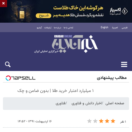
×
فارسی
العربية
English
تماس با ما
درباره ما
تبلیغات
آرشیو
شنبه ۱۷ مرداد ۱۴۰۵
مطالب پیشنهادی
Image failed to load
۱ میلیارد اعتبار خرید طلا | بدون ضامن و چک
صفحه اصلی
اخبار دانش و فناوری
فناوری
۱۶ اردیبهشت ۱۳۹۱ - ۱۴:۵۲
۱ نفر