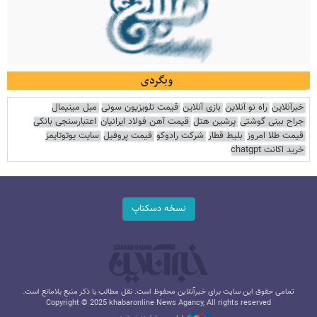
وبگردی
خبرآنلاین
راه نو آنلاین
بازی آنلاین
قیمت تلویزیون سونی
مبل مینیمال
جراح بینی گوشتی
پرشین هتل
قیمت آهن فولاد ایرانیان
اعتبارسنجی بانکی
قیمت طلا امروز
بلیط قطار
شرکت رادوکو
قیمت پروفیل
سایت یوتوتایمز
خرید اکانت chatgpt
نسخه دسکتاپ
تمامی حقوق این سایت برای خبرآنلاین محفوظ است. نقل مطالب با ذکر منبع بلامانع است.
Copyright © 2025 khabaronline News Agancy, All rights reserved