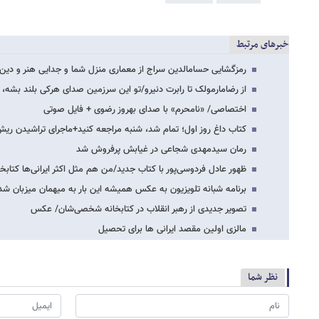
خبرهای مرتبط
رمزگشایی حسام​الدین سراج از معماری منزل شما و جدایی هنر و دین
از رضامارمولک تا رابرت دنیرو/تو این سرزمین صدای هرکی بلند بشه
اختصاصی/ «نامحرم» با صدای بهروز رضوی + فایل صوتی
کتاب داغ روز اول؛ تمام شد، شنبه مراجعه کنید+ماجرای تراشیدن ری
رمان سیدمهدی شجاعی در غیابش پرفروش شد
ظهور عادل فردوسی‌پور با کتاب جدید/من هم مثل اکثر ایرانی‌ها کتابخ
برنامه شبانه تلویزیون به عکس همیشه این بار به میهمان میزبان شد
تصویر جدیدی از رهبر انقلاب در کتابخانه شخصی‌شان/ عکس
مالزی اولین مقصد ایرانی ها برای تحصیل
نظر شما