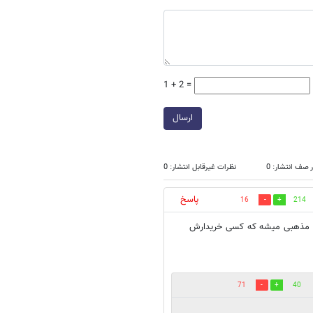
1 + 2 =
ارسال
 صف انتشار: 0
نظرات غیرقابل انتشار: 0
پاسخ
16
214
های مذهبی میشه که کسی خریدارش
71
40