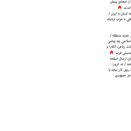
ز امضای پیمان
ندند
لبنان با ایران /
ی با حزب نزدیک
 جدید منطقه /
اسلامی چه پیامی
لث ریاض، آنکارا و
 امنیتی غرب
ان ارسال اسلحه
شد / تد کروز:
روی کار بیاید یا
جز جمهوری