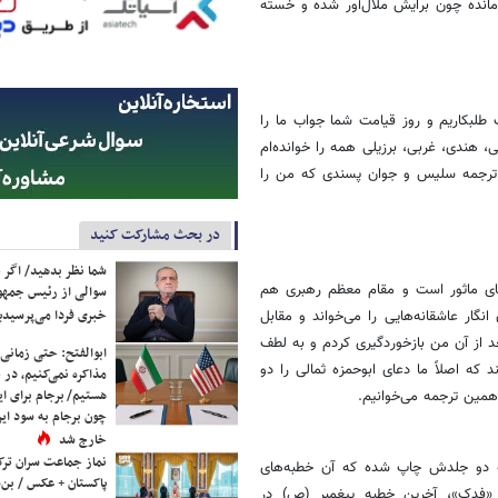
مانده چون برایش ملال‌آور شده و خسته
 طلبکاریم و روز قیامت شما جواب ما را
 هندی، غربی، برزیلی همه را خوانده‌ام
یک ترجمه سلیس و جوان پسندی که من را
در بحث مشارکت کنید
شما نظر بدهید/ اگر خ
ای ماثور است و مقام معظم رهبری هم
سوالی از رئیس جمه
خبری فردا می‌پرسیدی
نگار عاشقانه‌هایی را می‌خواند و مقابل
د از آن من بازخوردگیری کردم و به لطف
ابوالفتح: حتی زمانی 
که اصلاً ما دعای ابوحمزه ثمالی را دو
مذاکره نمی‌کنیم، در 
هستیم/ برجام برای ای
همین ترجمه می‌خوانیم.
چون برجام به سود ایرا
خارج شد
نماز جماعت سران ترک
که دو جلدش چاپ شده که آن خطبه‌های
پاکستان + عکس / بن‌س
 «فدک»، آخرین خطبه پیغمبر (ص) در