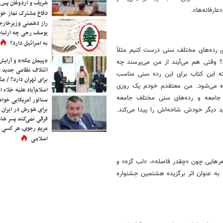
شریف و اردوغان پس ا
رفانه‌ها».
دفاع مشترک نماز خوا
راز دشمنی وزیرخارجه 
یوسف رجی چه ارتباط
به اسرائیل دارد؟
ای رده‌های مختلف سنی درست کنیم مثلاً
«پیمان مکه» و آرایش
د؟ وقتی هم می‌آیند از من می‌پرسند چه
ائتلاف نظامی جدید 
که این کتاب برای این رده سنی مناسب
برای تهران دارد؟ / مث
ی زده می‌شود. من معتقدم خودم یک روزی
اسلام‌آباد علیه خلاء
جامعه و رده‌های سنی مختلف جامعه
سناتور آمریکایی خواه
برای شورش در ایران 
 سنی که رسید نزدیک به 27 و 28 سال که رسید دیگر خودش شاخه‌اش را پیدا می‌کند.
فرقی نمی‌کند پسر شاه 
مریم رجوی، هر کسی 
اسلامی
رهایی چون «چقدر فاصله»، «لب گزه» و
به عنوان اثر برگزیده هشتمین جشنواره