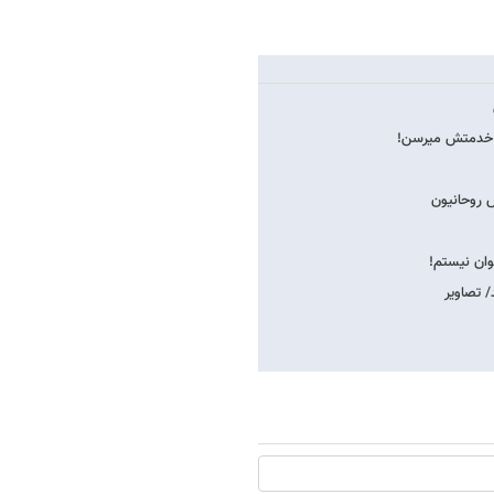
، خدمتش می​رسن!
ش روحانیون
وان نیستم!
/ تصاویر