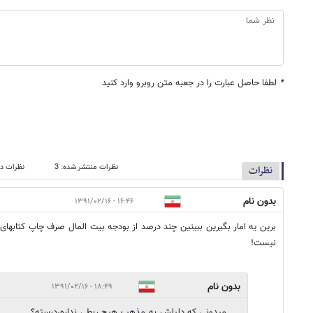
*
لطفا حاصل عبارت را در جعبه متن روبرو وارد کنید
نظرات منتشر شده: 3
نظرات در
نظرات
بدون نام
۱۶:۴۶ - ۱۳۹۱/۰۲/۱۶
برین یه امار بگیرین ببینین چند درصد از بودجه بیت المال صرف چاپ کتاب
نیست!
بدون نام
۱۸:۴۹ - ۱۳۹۱/۰۲/۱۶
میدونی که دلیلش به مذهب هیچ ربطی نداره،درسته؟