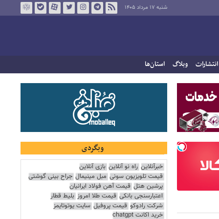
شنبه ۱۷ مرداد ۱۴۰۵
انتشارات
وبلاگ
استان‌ها
وبگردی
خبرآنلاین
راه نو آنلاین
بازی آنلاین
قیمت تلویزیون سونی
مبل مینیمال
جراح بینی گوشتی
پرشین هتل
قیمت آهن فولاد ایرانیان
اعتبارسنجی بانکی
قیمت طلا امروز
بلیط قطار
شرکت رادوکو
قیمت پروفیل
سایت یوتوتایمز
خرید اکانت chatgpt