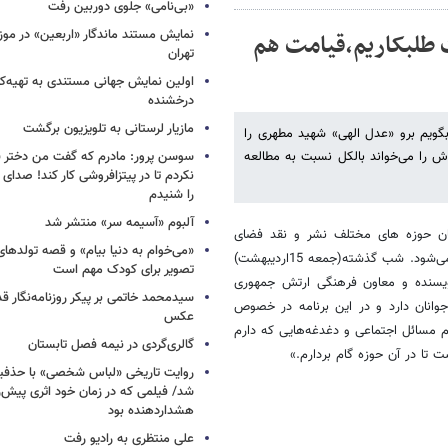
«بی‌نامی» جلوی دوربین رفت
نمایش مستند ماندگار «اربعین» در مو
 طلبکاریم،قیامت هم
تهران
اولین نمایش جهانی مستندی به تهیه‌کن
درخشنده
مازیار لرستانی به تلویزیون برگشت
بگویم برو «عدل الهی» شهید مطهری را
که این کتاب برای این رده سنی مناسب نیست، 3 صفحه‌اش را می‌خواند بالکل نسبت به مطالعه
سوسن پرور: مادرم که گفت من دختر 
نکردم تا در پیتزافروشی کار کند! صد
را شنیدم
آلبوم «آسیمه سر» منتشر شد
ن حوزه های مختلف نشر و نقد فضای
«می‌خوام به دنیا بیام» و قصه تولده
فرهنگی و کتابخوانی در کشور از دوم اردیبهشت هر شب از شبکه یک پخش می‌شود. شب گذشته(جمعه 15اردیبهشت)
تصویر برای کودک مهم است
ویسنده و معاون فرهنگی ارتش جمهوری
سیدمحمد خاتمی بر پیکر روزنامه‌نگار قد
وانان دارد و در این برنامه در خصوص
عکس
م مسائل اجتماعی و دغدغه‌هایی که دارم
گالری‌گردی در نیمه فصل تابستان
 تا در آن حوزه گام بردارم.»
روایت تاریخی «لباس شخصی» با حذفیا
شد/ فیلمی که در زمان خود اثری پیش‌ر
هشداردهنده بود
علی منتظری به رادیو رفت