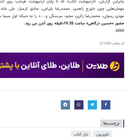
بنابراین گزارش، «اردیبهشت کتاب» که تا پایان اردیبهشت هرشب روی آن
مهمان‌هایی چون «تورج زاهدی، محمدرضا بایرامی، صادق کرمیار، علی شاه ح
مهدی رسولی، محمدرضا زائری، مجید سرسنگی و ...» را به شبکه اول سیما بی
حضور «حسین درگاهی» ساعت 19.35دقیقه روی آنتن می رود.
6060
کد مطلب
211324
برچسب‌ها
تلویزیون
بازار کتاب