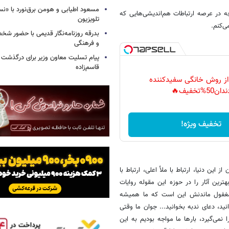
مسعود اطیابی و هومن برق‌نورد با «ن
ه در عرصه ارتباطات هم‌اندیشی‌هایی که
تلویزیون
ی‌کنم.
بدرقه روزنامه‌نگار قدیمی با حضور ش
و فرهنگی
پیام تسلیت معاون وزیر برای درگذشت ا
قاسم‌زاده
 از روش خانگی سفیدکننده
دان50%تخفیف🔥
تخفیف ویژه!
این دنیا، ارتباط با ملأ اعلی، ارتباط با
رین آثار را در حوزه این مقوله روایات
 مغفول ماندنش این است که ما همیشه
ید، دعای ندبه بخوانید... جوان ما وقتی
 نمی‌گیرد، بارها ما مواجه بودیم به این