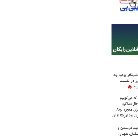
برنگار بودید چه
ور در نشست
د؟
که می‌گوییم
حال مذاکره
ران معجزه بود/
ن بود آمریکا از آن
یه، عربستان و
لمان، شهباز