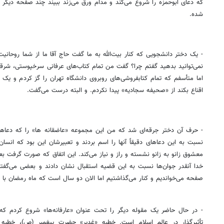
که دعای ابوحمزه را شروع می‌کند و مدام ورق می‌زند ببیند چند صفحه دیگر 
شده.
- یک دختر دانشجویی که کنار بیت‌الله به ما گفت حاج آقا ما از شما روحانیت
نمی‌توانید بدهید گفتم چرا؟ گفت من تمام کتاب‌های عرفانی سرخپوستی، شرقی،
اما متأسفم که تمام کتابفروشی‌های روبروی دانشگاه تهران را گز کردم و 
اقناع بکند از «صحیفه سجادیه» پیدا نکردم. و البته درست می‌گفت.
- حرف آن دختر جرقه‌ای شد که من این مجموعه «عاضقانه ها» را که دعاه
نسبت به این دعاهای دقیقاً آنها را اسم بردند و تعبیرشان این بود که انسان ا
معشوق زانو به زانو نشسته و راز و نیاز می‌کند. این اتفاق که صورت گرفت بع
خدا آنقدر جوان‌ها نسبت به این قضیه استقبال نشان دادند و بعضی می‌گفتند 
صفحه می‌خواندیم و کنار می‌گذاشتیم اما الان دو سال است که ماه رمضان با 
- در حال حاضر یک مقوله دیگر را تحت عنوان «عارفانه‌ها» شروع کردم 
تأثیرگذار در عالم اسلام است. خطبه «غدیر» حضرت پیغمبر (ص)، خطبه