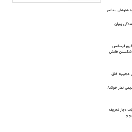
زه هنرهای معاصر
ندگی پوران
فوق‌ لیسانس
ای شکستن قلبش
ای عجیب؛ خلق
یمی نماز خواند/
ت دچار تحریف
و و