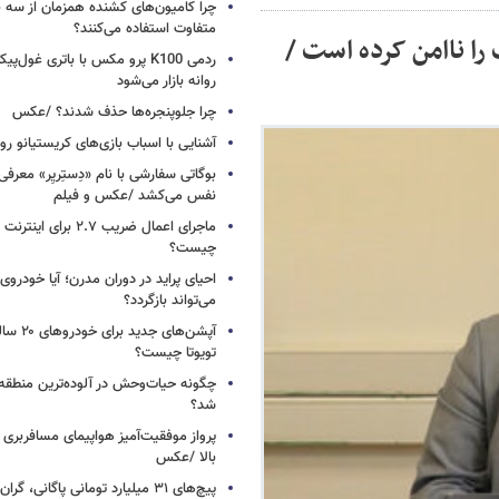
چرا کامیون‌های کشنده همزمان از سه 
متفاوت استفاده می‌کنند؟
را ناامن کرده است /
ردمی K100 پرو مکس با باتری غول‌
روانه بازار می‌شود
چرا جلوپنجره‌ها حذف شدند؟ /عکس
آشنایی با اسباب‌ بازی‌های کریستیانو ر
نفس می‌کشد /عکس و فیلم
ماجرای اعمال ضریب ۲.۷ برای 
چیست؟
احیای پراید در دوران مدرن؛ آیا خودروی 
می‌تواند بازگردد؟
آپشن‌های ج
تویوتا چیست؟
چگونه حیات‌وحش در آلوده‌ترین منطقه
شد؟
پرواز موفقیت‌آمیز هواپیمای مسافربری چ
بالا /عکس