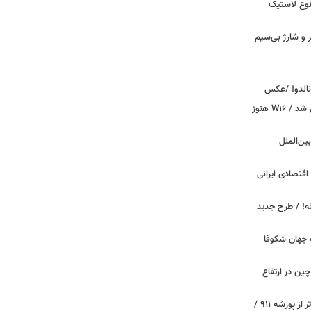
نوع لاستیک
پیکر و شارژ بی‌سیم
ونالدو! /عکس
بوگاتی سفارشی با نام «دِستِریِر» معرفی شد / W۱۶ هنوز
اینترنت بین‌الملل
اقتصادی ایرانی
دید برای خودروهای ۲۰ ساله! / طرح جدید
 جهان شکوفا
ین در ارتفاع
پیچ‌های ۳۱ میلیارد تومانی پاگانی، گران‌تر از پورشه ۹۱۱ /