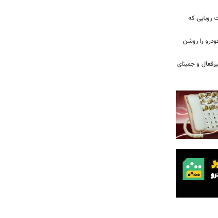
 سه قابلیت رویایی که
ودرو را روشن
یرفعال و جمینای