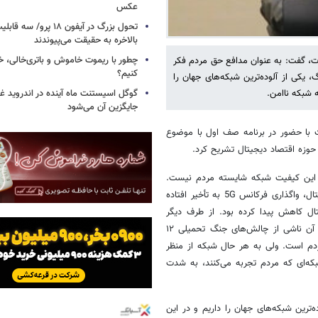
عکس
تحول بزرگ در آیفون ۱۸ پرو/
بالاخره به حقیقت می‌پیوندند
چطور با ریموت خاموش و باتری‌خالی، خ
طات، گفت: به عنوان مدافع حق مردم فکر
کنیم؟
یکی از آلوده‌ترین شبکه‌های جهان را
 شبکه ناامن.
گوگل اسیستنت ماه آینده در اندروید غ
جایگزین آن می‌شود
ات با حضور در برنامه صف اول با موضوع
ر حوزه اقتصاد دیجیتال تشریح کرد.
ه این کیفیت شبکه شایسته مردم نیست.
واقعیت این است که به واسطه کاهش سرمایه گذاری در هسته اقتصاد دیجیتال، واگذاری فرکانس 5G به تأخیر افتاده
تال کاهش پیدا کرده بود. از طرف دیگر
اختلال‌های ارتباطی خارج از اراده وزارت ارتباطات داریم. یک قسمت زیادی از آن ناشی از چالش‌های جنگ تحمیلی ۱۲
ردم است. ولی به هر حال شبکه از منظر
بکه‌ای که مردم تجربه می‌کنند، به شدت
‌ترین شبکه‌های جهان را داریم و در این