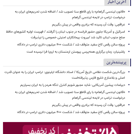
آخرین اخبار
«قانون لیندسی گراهام» با رای قاطع سنا تصویب شد / اضافه شدن تحریم‌های ایران به
درخواست ترامپ در لایحه لیندسی گراهام
عراقچی: وقت آن رسیده که برادری واقعی در پیش بگیریم
اسرائیل و آمریکا جلوی حضور فرانسه در جنوب لبنان را گرفتند / فهرست اولیه کشورهای حافظ
صلح جنوب لبنان تائید شد /بیروت پیمانکاران امنیتی خصوصی را نپذیرفت
پروژه سالن رقص کاخ سفید متوقف شد / شکست ۴۰۰ میلیون دلاری ترامپ در دادگاه
پاشینیان: زمان برگزاری همه‌پرسی پیوستن ارمنستان به اروپا فرا نرسیده است
پربیننده‌ترین
بزرگ‌ترین شکست نظامی تاریخ آمریکا / استاد دانشگاه ایلینوی: ترامپ ایران را به عنوان قدرت
اصلی و بلامنازع خلیج فارس پذیرفته‌است
دیپلمات پیشین آمریکایی: شاید مجبور شویم کنترل تنگه هرمز را به ایران بسپاریم
«قانون لیندسی گراهام» با رای قاطع سنا تصویب شد / اضافه شدن تحریم‌های ایران به
درخواست ترامپ در لایحه لیندسی گراهام
عراقچی: وقت آن رسیده که برادری واقعی در پیش بگیریم
پروژه سالن رقص کاخ سفید متوقف شد / شکست ۴۰۰ میلیون دلاری ترامپ در دادگاه