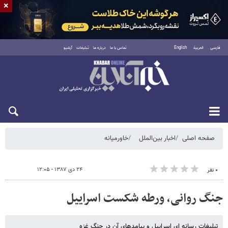
×
فارسی
العربية
English
تماس با ما
درباره ما
تبلیغات
آرشیو
شنبه ۱۷ مرداد ۱۴۰۵
صفحه اصلی
اخبار بین‌الملل
خاورمیانه
۲۴ دی ۱۳۸۷ - ۱۲:۰۵
۰ نفر
جنگ روانی، ورطه شکست اسراییل
تبلیغات رسانه ای اسراییل و پیامدهای آن در جنگ غزه