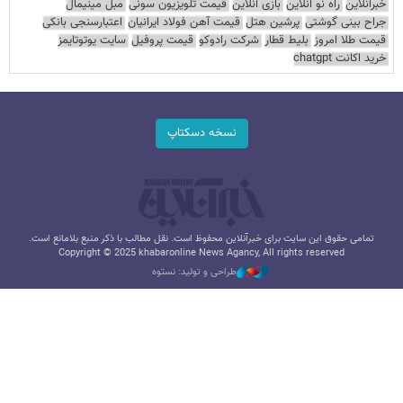
خبرآنلاین
راه نو آنلاین
بازی آنلاین
قیمت تلویزیون سونی
مبل مینیمال
جراح بینی گوشتی
پرشین هتل
قیمت آهن فولاد ایرانیان
اعتبارسنجی بانکی
قیمت طلا امروز
بلیط قطار
شرکت رادوکو
قیمت پروفیل
سایت یوتوتایمز
خرید اکانت chatgpt
نسخه دسکتاپ
تمامی حقوق این سایت برای خبرآنلاین محفوظ است. نقل مطالب با ذکر منبع بلامانع است.
Copyright © 2025 khabaronline News Agancy, All rights reserved
طراحی و تولید: نستوه