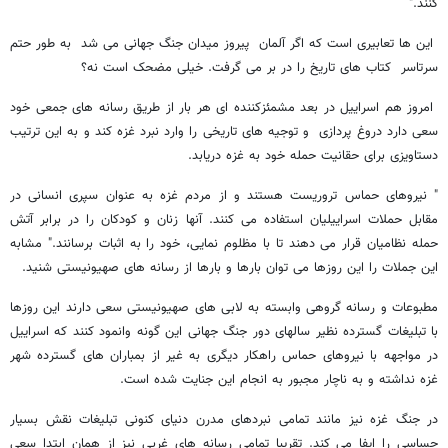
کنند."
این ها تعابیری است که اگر آلمان پیروز میدان جنگ جهانی می شد به طور حتم
سرتاسر کتاب های تاریخ را در بر می گرفت. خیلی مضحک است نه؟
امروز هم اسراییل در بعد مشمئزکننده ای هر بار از طریق رسانه های جمعی خود
سعی دارد دروغ پردازی و توجیه های تاریخی را وارد نبرد غزه کند و به این ترتیب
دستاویزی برای حقانیت حمله خود به غزه دریابد.
" نیروهای حماس تروریست هستند و از مردم غزه به عنوان سپری انسانی در
مقابل حملات اسراییلیان استفاده می کنند. آنها زنان و کودکان را در برابر آتش
حمله نظامیان قرار می دهند تا با مظلوم نمایی، خود را به اثبات برسانند." مشابه
این جملات را این روزها می توان بارها و بارها از رسانه های صهیونیستی شنید.
مطبوعات و رسانه گروهی وابسته به لابی های صهیونیستی سعی دارند این روزها
با تبلیغات گسترده نظیر سالهای دور جنگ جهانی این گونه وانمود کنند که اسراییل
در مواجهه با نیروهای حماس راهکار دیگری به غیر از بمباران های گسترده شهر
غزه نداشته و به ناچار مجبور به انجام این جنایت شده است.
در جنگ غزه نیز مانند تمامی نبردهای مدرن دنیای کنونی تبلیغات نقش بسیار
حساسی را ایفا می کند. تقریبا تمامی رسانه های غربی نیز از همان ابتدا سعی