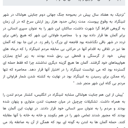
"نزدیک به هفتاد سال پیش در بحبوحه جنگ جهانی دوم جنایتی هولناک در شهر
لنینگراد به وقوع پیوست. مدت زمانی حدود هزار روز ارتش سرخ که در آن زمان
به گروهی افراط گرا شهرت داشت، ساکنان این شهر را به عنوان سپری انسانی در
برابر آلمان ها قرار داده بود و با محاصره طولانی این شهر که هیچ راهی برای
تردد در شهر باقی نگذاشته بود فاجعه ای بزرگ را رقم زد. در این جا بود که آلمان
ها نیز در تلافی به اقدام آنها در حرکتی بی سابقه مردم لنینگراد را که درماه های
پیش خود از گرسنگی و قحطی بی رمق شده بودند به زیر آماج بمباران
هواپیماهای خود گرفتند. آلمان ها هیچ گزینه دیگری نداشتند چرا که فقط حمله ای
گسترده بود که می توانست لنینگراد را در اختیار آنها قرار دهد. محاصره که تنها
راه ممکن برای رسیدن به لنینگراد بود در نهایت به کشته شدن شمار فراوانی از
مردم بی گناه این شهر منجر شد. "
"پیش از این هم جنایت هولناکی مشابه لنینگراد در انگلیس، کشتار مردم لندن را
به همراه داشت. تشکیلات چرچیل در میان جمعیت لندن متواری و پنهان شده
بودند و مردم را به عنوان سپر انسانی خود قرار دادند. در نهایت این آلمان ها
بودند که مجبور شدند تمامی شهر را در هم بکوبند و خانه به خانه با آنها مقابله
کنند. حمله آلمان ها به لندن به گونه ای بود که همگی از آن به صاعقه یاد می