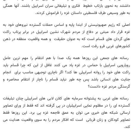
داشتند به نحوی بازتاب خطوط فکری و تبلیغاتی سران اسراییل باشند. آنها همگی
به طور وسیعی طرف فلسطینی داستان غزه را فراموش کردند.
اصلی که رژیم صهیونیستی از ابتدا پایه و اساس حملات گسترده نیروهای خود به
غزه قرار داد مبتنی بر دفاع از مردم شهرک نشین اسراییل در برابر پرتاب راکت
های گردان های قسام است که به عنوان حقیقت و همه واقعیت منطقه در ذهن
کشورهای غربی فرو رفت است.
رسانه های جمعی این روزها همه یک صدا با هم انتقام را مهم ترین عامل
رویارویی اسراییل با حماس در غزه یاد می کنند غافل از این که چرا قسام باید
راکت های خود را روانه اسراییلی ها کند؟ اگر ناچاری توجیهی مناسب برای انجام
جنایت های انسانی باشد پس چه طور نباید قسام را ناچار از انتقام محاصره و
گرسنگی مردم غزه دانست؟
رسانه های غربی به پشتوانه سرمایه های کلان لابی های اسراییلی چنان تبلیغات
گسترده ای را در مظلوم نمایی اسراییلیان در پی گرفته اند که فقط از ورای تصاویر
ارسالی شبکه های خبری می توان به عمق فاجعه غزه پی برد. این روزها فقط
تصاویر کودکان و زنان قربانی است که افکار مردم را به سوی واقعیت هدایت می
کند.