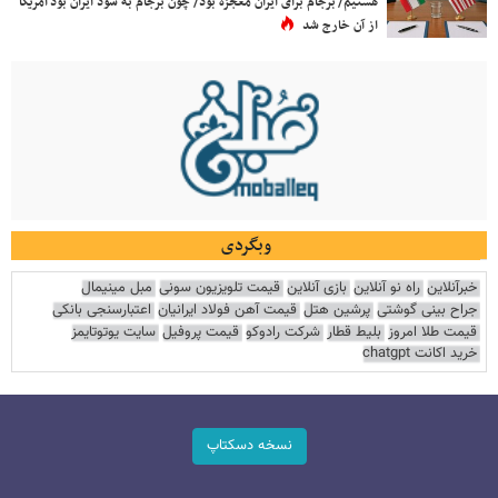
هستیم/ برجام برای ایران معجزه بود/ چون برجام به سود ایران بود آمریکا
از آن خارج شد
وبگردی
خبرآنلاین
راه نو آنلاین
بازی آنلاین
قیمت تلویزیون سونی
مبل مینیمال
جراح بینی گوشتی
پرشین هتل
قیمت آهن فولاد ایرانیان
اعتبارسنجی بانکی
قیمت طلا امروز
بلیط قطار
شرکت رادوکو
قیمت پروفیل
سایت یوتوتایمز
خرید اکانت chatgpt
نسخه دسکتاپ