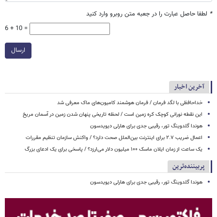
*
لطفا حاصل عبارت را در جعبه متن روبرو وارد کنید
6 + 10 =
ارسال
آخرین اخبار
خداحافظی با لگد فرمان / فرمان هوشمند کامیون‌های ماک معرفی شد
این نقطه نورانی کوچک کره زمین است / لحظه تاریخی پنهان شدن زمین در آسمان مریخ
هوندا گلدوینگ تور، رقیبی جدی برای هارلی دیویدسون
اعمال ضریب ۲.۷ برای اینترنت بین‌الملل صحت دارد؟ / واکنش سازمان تنظیم مقررات
یک ساعت از زمان ایلان ماسک ۱۰۰ میلیون دلار می‌ارزد؟ / پاسخی برای یک ادعای بزرگ
پربیننده‌ترین
هوندا گلدوینگ تور، رقیبی جدی برای هارلی دیویدسون