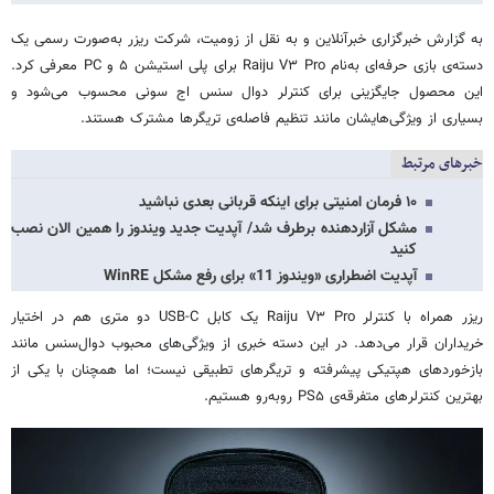
به گزارش خبرگزاری خبرآنلاین و به نقل از زومیت، شرکت ریزر به‌صورت رسمی یک
دسته‌ی بازی حرفه‌ای به‌نام Raiju V۳ Pro برای پلی استیشن ۵ و PC معرفی کرد.
این محصول جایگزینی برای کنترلر دوال سنس اج سونی محسوب می‌شود و
بسیاری از ویژگی‌هایشان مانند تنظیم فاصله‌ی تریگرها مشترک هستند.
خبرهای مرتبط
۱۰ فرمان امنیتی برای اینکه قربانی بعدی نباشید
مشکل آزاردهنده برطرف شد/ آپدیت جدید ویندوز را همین الان نصب
کنید
آپدیت اضطراری «ویندوز 11» برای رفع مشکل WinRE
ریزر همراه با کنترلر Raiju V۳ Pro یک کابل USB-C دو متری هم در اختیار
خریداران قرار می‌دهد. در این دسته خبری از ویژگی‌های محبوب دوال‌سنس مانند
بازخوردهای هپتیکی پیشرفته و تریگرهای تطبیقی نیست؛ اما همچنان با یکی از
بهترین کنترلرهای متفرقه‌ی PS۵ روبه‌رو هستیم.