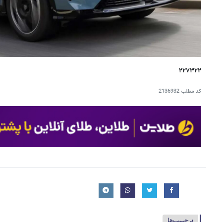
۲۲۷۳۲۲
کد مطلب
2136932
برچسب‌ها