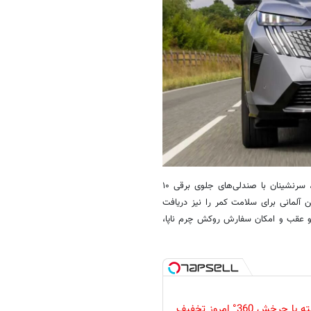
اما جذابیت‌های تیپ GT پریمیوم به قدرت خلاصه نمی‌شود. در داخل کابین، سرنشینان با صندلی‌های جلوی برقی ۱۰
ن آلمانی برای سلامت کمر را نیز دریافت
 و عقب و امکان سفارش روکش چرم ناپا،
دوربین مداربسته با چرخش 360° امروز تخفیف