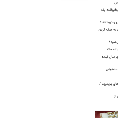
کس
ییرنام‌یافته یک
 دیوانه‌اند!
ی به صف کردن
ی‌شود؟
نده ماند
سال آینده
 مصنوعی
ای پریمیوم /
از