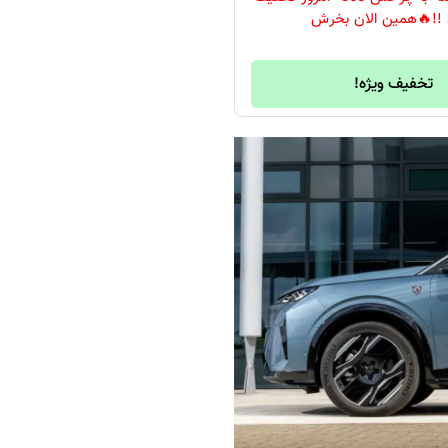
 !!🔥همین الان بخرش
تخفیف ویژه!