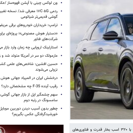
ون لوکس چینی با آپشن قهوه‌ساز /ع
ردمی ۱۷C ۵G معرفی شد/ نسخه تغ
گوشی قدیمی‌تر شیائومی
ترامپ: خریداران خودروهای برقی مریض و
«دستیار هوش مصنوعی»؛ پروژه‌ای برا
شرکت‌های فناور
استارلینک اروپایی چه زمان وارد بازار م
مارمولک دو سر در آمریکا متولد شد و ز
حسین افشین: شاخص‌های علمی کشور 
نزولی می‌شوند
درخشش ایران در المپیاد جهانی هوش
رقیب آینده F-35 چه مشخصاتی دارد؟
سهم چشمگیر اپل از بازار جهانی گوشی‌ه
سامسونگ در رتبه دوم
چطور بدون آسیب دیدن دوربین موبایل 
خورشیدگرفتگی عکس بگیریم؟
پژو از نسخه پرچم‌دار و چهارچرخ محرک شاسی‌بلندهای برقی ۳۰۰۸ و ۵۰۰۸ با ۳۲۰ اسب بخار قدرت و فناوری‌های