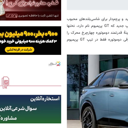
د و پرچم‌دار برای شاسی‌بلندهای محبوب
۳۰۰۸ و ۵۰۰۸، سطح تجمل و قدرت را در این خودروها ارتقا داده است. تیپ جدید که GT پریمیوم نام دارد، نه‌تنها
ینهٔ قدرتمند دوموتوره چهارچرخ محرک را
برای نسخه‌های تمام برقی این دو مدل فراهم می‌کند. این قوای محرکهٔ برقی دوموتوره فقط در تیپ GT پریمیوم