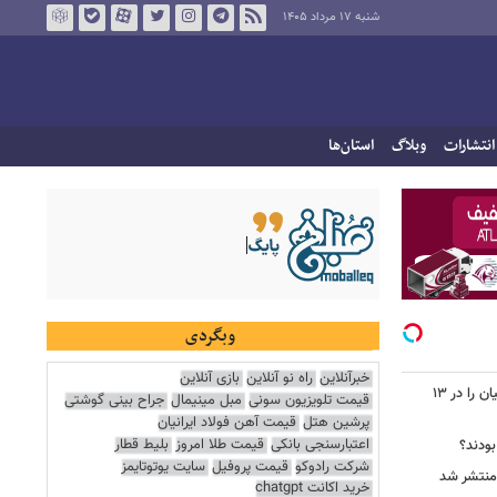
شنبه ۱۷ مرداد ۱۴۰۵
انتشارات
وبلاگ
استان‌ها
وبگردی
خبرآنلاین
راه نو آنلاین
بازی آنلاین
جاسوس‌افزار چینی «لایت‌اسپای»، قربانیان را در ۱۳
قیمت تلویزیون سونی
مبل مینیمال
جراح بینی گوشتی
پرشین هتل
قیمت آهن فولاد ایرانیان
اعتبارسنجی بانکی
قیمت طلا امروز
بلیط قطار
 بودند؟
شرکت رادوکو
قیمت پروفیل
سایت یوتوتایمز
خرید اکانت chatgpt