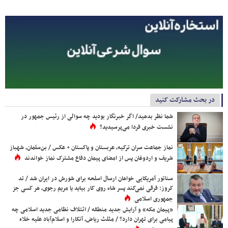
در بحث مشارکت کنید
شما نظر بدهید/ اگر خبرنگار بودید چه سوالی از رئیس جمهور در
نشست خبری فردا می‌پرسیدید؟
نماز جماعت سران ترکیه، عربستان و پاکستان + عکس / بن‌سلمان، شهباز
شریف و اردوغان پس از امضای پیمان دفاع مشترک نماز خواندند
سناتور آمریکایی خواهان ارسال اسلحه برای شورش در ایران شد / تد
کروز: فرقی نمی‌کند پسر شاه روی کار بیاید یا مریم رجوی، هر کسی جز
جمهوری اسلامی
«پیمان مکه» و آرایش جدید منطقه / ائتلاف نظامی جدید اسلامی چه
پیامی برای تهران دارد؟ / مثلث ریاض، آنکارا و اسلام‌آباد علیه خلاء