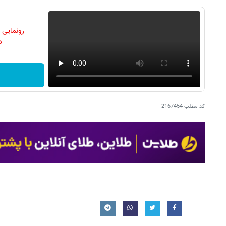
رونمایی
دن
کد مطلب
2167454