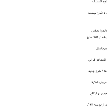
نوع لاستیک
پیکر و شارژ بی‌سیم
ونالدو! /عکس
بوگاتی سفارشی با نام «دِستِریِر» معرفی شد / W۱۶ هنوز
اینترنت بین‌الملل
اقتصادی ایرانی
دید برای خودروهای ۲۰ ساله! / طرح جدید
 جهان شکوفا
ین در ارتفاع
پیچ‌های ۳۱ میلیارد تومانی پاگانی، گران‌تر از پورشه ۹۱۱ /