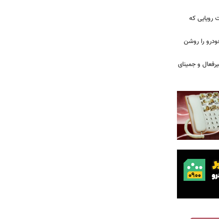
 سه قابلیت رویایی که
ودرو را روشن
یرفعال و جمینای