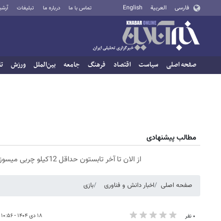
فارسی
العربية
English
تماس با ما
درباره ما
تبلیغات
آرشی
صفحه اصلی
سیاست
اقتصاد
فرهنگ
جامعه
بین‌الملل
ورزش
تا
مطالب پیشنهادی
از الان تا آخر تابستون حداقل 12کیلو چربی میسوزونی🧨
صفحه اصلی
اخبار دانش و فناوری
بازی
۱۸ دی ۱۴۰۴ - ۱۰:۵۶
۰ نفر