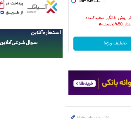
 از روش خانگی سفیدکننده
دان50%تخفیف🔥
تخفیف ویژه!