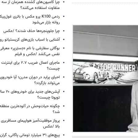
چرا کامیون‌های کشنده همزمان از سه 
متفاوت استفاده می‌کنند؟
ردمی K100 پرو مکس با باتری غول‌
روانه بازار می‌شود
چرا جلوپنجره‌ها حذف شدند؟ /عکس
آشنایی با اسباب‌ بازی‌های کریستیانو ر
نفس می‌کشد /عکس و فیلم
ماجرای اعمال ضریب ۲.۷ برای 
چیست؟
احیای پراید در دوران مدرن؛ آیا خودروی 
می‌تواند بازگردد؟
آپشن‌های ج
تویوتا چیست؟
چگونه حیات‌وحش در آلوده‌ترین منطقه
شد؟
پرواز موفقیت‌آمیز هواپیمای مسافربری چ
بالا /عکس