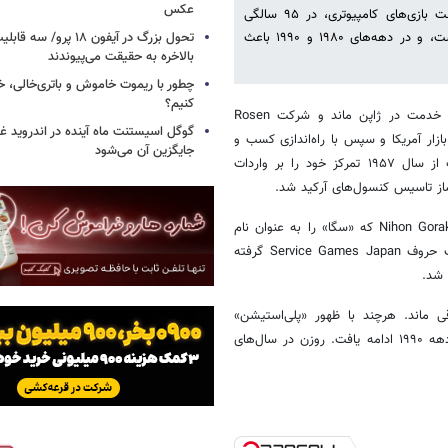
عکس
دیوید روزن، بنیان‌گذار «سگا» و یکی از تأثیرگذارترین چهره‌های تاریخ صنعت بازی‌های کامپیوتری، در ۹۵ سالگی
تحول بزرگ در آیفون ۱۸ پرو/
درگذشت. او نقشی محوری در شکل‌گیری و رشد صنعت بازی در ژاپن داشت، و در دهه‌های ۱۹۸۰ و ۱۹۹۰ باعث
بالاخره به حقیقت می‌پیوندند
چطور با ریموت خاموش و باتری‌خالی، خ
کنیم؟
به گزارش خبرآنلاین، دیوید روزن یک نظامی آمریکایی بود که پس از پایان خدمت در ژاپن ماند و شرکت Rosen
گوگل اسیستنت ماه آینده در اندروید غ
 در بازار آمریکا و سپس با راه‌اندازی کسب‌ و
جایگزین آن می‌شود
کار موفقی در زمینه آتلیه‌های عکاسی Photorama فعالیت کرد. این شرکت از سال ۱۹۵۷ تمرکز خود را بر واردات
از تاسیس کنسول‌های آرکید شد.
به نقل از ویجیاتو، شرکت Rosen Enterprises در سال ۱۹۶۵ با Nihon Goraku Bussan که «سگا» را به عنوان نام
تجاری دستگاه‌های سرگرمی خود برگزیده بود ادغام شد. نام «سگا» از ترکیب حروف Service Games Japan گرفته
 شد.
‌های ارشد کمپانی باقی ماند. هرچند با ظهور «پلی‌استیشن»
کسب‌وکار کنسولی سگا افول کرد، اما سلطه این شرکت بر آرکیدها تا پایان دهه ۱۹۹۰ ادامه یافت. روزن در سال‌های