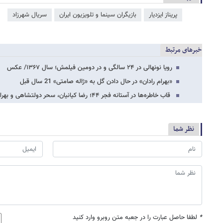
پریناز ایزدیار
بازیگران سینما و تلویزیون ایران
سریال شهرزاد
خبرهای مرتبط
رویا نونهالی در ۲۴ سالگی و در دومین فیلمش؛ سال ۱۳۶۷/ عکس
«بهرام رادان» در حال دادن گل به «ژاله صامتی» 21 سال قبل
قاب خاطره‌ها در آستانه فجر ۴۴؛ رضا کیانیان، سحر دولتشاهی و بهرام رادان در کنار هم
نظر شما
*
لطفا حاصل عبارت را در جعبه متن روبرو وارد کنید