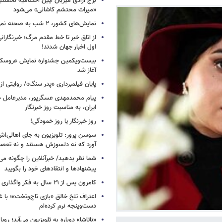
برج آزادی میزبان آیین اختتامیه نخستی
«میراث محتشم کاشانی» می‌شود
نمایش‌های کشور، ٢ شب به صحنه نمی‌روند
از اتاق خبر تا خط مقدم مرگ؛ خبرنگاران
اول اخبار جهان شدند!
بیست‌ویکمین جشنواره نمایش عروسکی
آغاز شد
پایان فیلمبرداری «پدر سنگ»/ روایتی ا
پیام محمدمهدی عسگرپور، مدیرعامل خا
ایران، به مناسبت روز خبرنگار
روز خبرنگار یا روز خمودگی!
سوسن پرور: تلویزیون به جای اهالی‌اش
آورد که نه دلسوزش هستند و نه تعصب
شما نظر بدهید/ خبرآنلاین را چگونه می‌
پیشنهادها و انتقادهای خود را بگویید
کامرون پس از ۲۱ سال به فکر واگذاری «آواتار» افتاد
اعتراف تلخ خالق «بازی تاج‌وتخت»؛ با 
دست‌وپنجه نرم کرده‌ام
«ناتاشا» دوباره به تلویزیون می‌آید؛ رویا