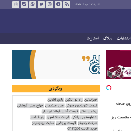
شنبه ۱۷ مرداد ۱۴۰۵
انتشارات
وبلاگ
استان‌ها
وبگردی
خبرآنلاین
راه نو آنلاین
بازی آنلاین
 روی صحنه
قیمت تلویزیون سونی
مبل مینیمال
جراح بینی گوشتی
پرشین هتل
قیمت آهن فولاد ایرانیان
اعتبارسنجی بانکی
قیمت طلا امروز
بلیط قطار
 مناسبت روز
شرکت رادوکو
قیمت پروفیل
سایت یوتوتایمز
خرید اکانت chatgpt