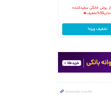
 از روش خانگی سفیدکننده
دان50%تخفیف🔥
تخفیف ویژه!