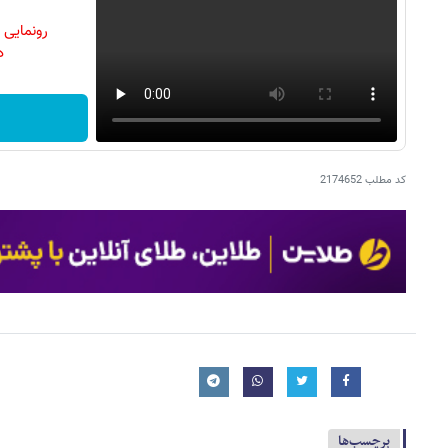
رونمایی
دن
کد مطلب
2174652
برچسب‌ها