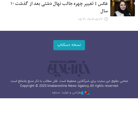
عکس | تغییر چهره جالب نهال دشتی بعد از گذشت ۱۰
سال
۱۴۰۴-۰۵-۲۲ ۱۵:۳۰
نسخه دسکتاپ
تمامی حقوق این سایت برای خبرآنلاین محفوظ است. نقل مطالب با ذکر منبع بلامانع است.
Copyright © 2025 khabaronline News Agancy, All rights reserved
طراحی و تولید: نستوه