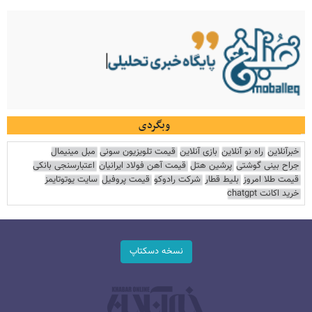
وبگردی
خبرآنلاین
راه نو آنلاین
بازی آنلاین
قیمت تلویزیون سونی
مبل مینیمال
جراح بینی گوشتی
پرشین هتل
قیمت آهن فولاد ایرانیان
اعتبارسنجی بانکی
قیمت طلا امروز
بلیط قطار
شرکت رادوکو
قیمت پروفیل
سایت یوتوتایمز
خرید اکانت chatgpt
نسخه دسکتاپ