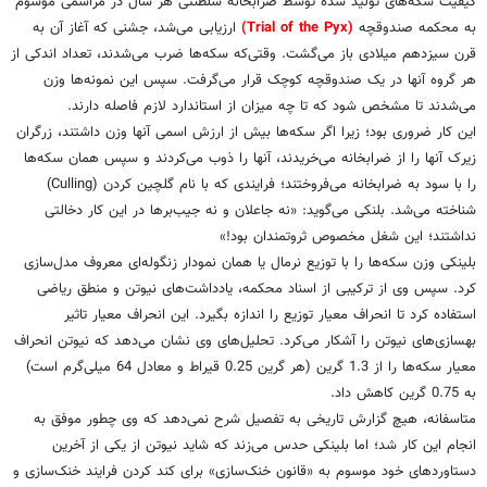
کیفیت سکه‌های تولید شده توسط ضرابخانه سلطنتی هر سال در مراسمی موسوم
به محکمه صندوقچه
(Trial of the Pyx)
ارزیابی می‌شد، جشنی که آغاز آن به
قرن سیزدهم میلادی باز می‌گشت. وقتی‌که سکه‌ها ضرب می‌شدند، تعداد اندکی از
هر گروه آنها در یک صندوقچه کوچک قرار می‌گرفت. سپس این نمونه‌ها وزن
می‌شدند تا مشخص شود که تا چه میزان از استاندارد لازم فاصله دارند.
این کار ضروری بود؛ زیرا اگر سکه‌ها بیش از ارزش اسمی آنها وزن داشتند، زرگران
زیرک آنها را از ضرابخانه می‌خریدند، آنها را ذوب می‌کردند و سپس همان سکه‌ها
را با سود به ضرابخانه می‌فروختند؛ فرایندی که با نام گلچین کردن (Culling)
شناخته می‌شد. بلنکی می‌گوید: «نه جاعلان و نه جیب‌برها در این کار دخالتی
نداشتند؛ این شغل مخصوص ثروتمندان بود!»
بلینکی وزن سکه‌ها را با توزیع نرمال یا همان نمودار زنگوله‌ای معروف مدل‌سازی
کرد. سپس وی از ترکیبی از اسناد محکمه، یادداشت‌های نیوتن و منطق ریاضی
استفاده کرد تا انحراف معیار توزیع را اندازه بگیرد. این انحراف معیار تاثیر
بهسازی‌های نیوتن را آشکار می‌کر‌د. تحلیل‌های وی نشان می‌دهد که نیوتن انحراف
معیار سکه‌ها را از 1.3 گرین (هر گرین 0.25 قیراط و معادل 64 میلی‌گرم است)
به 0.75 گرین کاهش داد.
متاسفانه، هیچ گزارش تاریخی به تفصیل شرح نمی‌دهد که وی چطور موفق به
انجام این کار شد؛ اما بلینکی حدس می‌زند که شاید نیوتن از یکی از آخرین
دستاوردهای خود موسوم به «قانون خنک‌سازی» برای کند کردن فرایند خنک‌سازی و