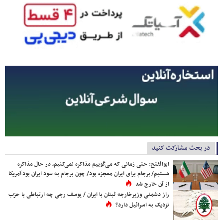
در بحث مشارکت کنید
ابوالفتح: حتی زمانی که می‌گوییم مذاکره نمی‌کنیم، در حال مذاکره
هستیم/ برجام برای ایران معجزه بود/ چون برجام به سود ایران بود آمریکا
از آن خارج شد
راز دشمنی وزیرخارجه لبنان با ایران / یوسف رجی چه ارتباطی با حزب
نزدیک به اسرائیل دارد؟