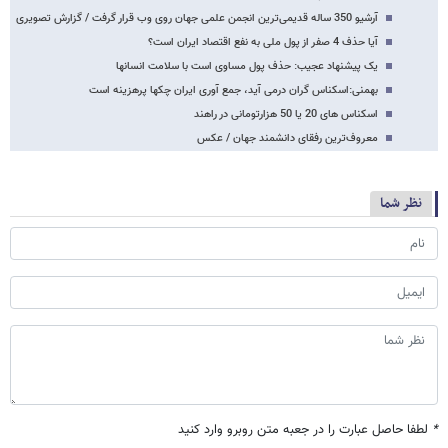
آرشیو 350 ساله قدیمی‌ترین انجمن علمی جهان روی وب قرار گرفت / گزارش تصویری
آیا حذف 4 صفر از پول ملی به نفع اقتصاد ایران است؟
یک پیشنهاد عجیب: حذف پول مساوی است با سلامت انسان​ها
بهمنی:اسکناس گران درمی آید، جمع آوری ایران چکها پرهزینه است
اسکناس های 20 یا 50 هزارتومانی در راهند
معروف‌ترین رفقای دانشمند جهان / عکس
نظر شما
*
لطفا حاصل عبارت را در جعبه متن روبرو وارد کنید