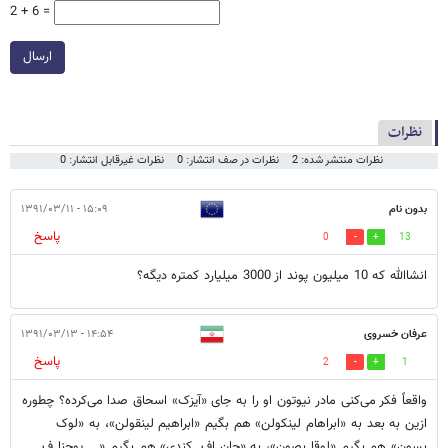
2 + 6 =
ارسال
نظرات
نظرات منتشر شده: 2
نظرات در صف انتشار: 0
نظرات غیرقابل انتشار: 0
بدون نام
۱۵:۰۹ - ۱۳۹۱/۰۳/۱۱
پاسخ
0
13
انشاالله که 10 میلیون پوند از 3000 میلیارد کمتره دیگه؟
عرفان خسروی
۱۴:۵۴ - ۱۳۹۱/۰۳/۱۳
پاسخ
2
1
واقعاً فکر می‌کنی مادر نیوتون او را به جای «آیزک» اسحاق صدا می‌کرده؟ چطوره
ازین به بعد به «ابراهام لینکولن» هم بگیم «ابراهیم لینقولن»، به «لوک
بسون» هم بگیم «لوقا بصون»، به «جان اف. کندی» هم بگیم «... یوحنا ف.