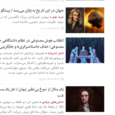
۱۴۰۵-۰۱-۲۸ ۰۸:۰۰
جهان در این تاریخ به پایان می‌رسد / پیشگو
شبه علم
نیوتن، فیزیکدان بزرگ انگلیسی که درک م
موارد نظریات بسیار عجیبی داشته است.
۱۴۰۴-۱۲-۰۷ ۱۲:۰۰
انقلاب هوش مصنوعی در نظام دانشگاهی ج
مصنوعی؛ حذف «استادمرکزی» و جایگزینی
اخبار اندیشه
تغییرات پارادایم نه آسان هستند و 
و پروتون‌ها فکر کنید، که به قدری خام، قدرتمند و 
جدید و غیرمنتظره‌ای را آشکار می‌سازند. امروز م
چه اتفاقی می‌افتد وقتی یک نیروی مهارنشدنی به 
حدس شما به اندازه حدس من خوب است.
۱۴۰۴-۰۹-۱۴ ۱۵:۵۳
یک مثال از نبوغ بی‌نظیر نیوتن / حل یک مس
شب
دانش‌های بنیادی
(B). از نقطهٔ بالا یک دانهٔ فلزی کوچک را رها 