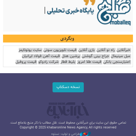
وبگردی
خبرآنلاین
راه نو آنلاین
بازی آنلاین
قیمت تلویزیون سونی
سایت یوتوتایمز
مبل مینیمال
جراح بینی گوشتی
پرشین هتل
قیمت آهن فولاد ایرانیان
اعتبارسنجی بانکی
قیمت طلا امروز
بلیط قطار
شرکت رادوکو
قیمت پروفیل
نسخه دسکتاپ
تمامی حقوق این سایت برای خبرآنلاین محفوظ است. نقل مطالب با ذکر منبع بلامانع است.
Copyright © 2025 khabaronline News Agancy, All rights reserved
طراحی و تولید: نستوه