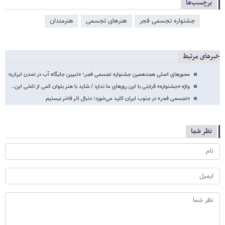
برچسب‌ها
جشنواره تجسمی فجر
هنرهای تجسمی
هنرمندان
خبرهای مرتبط
محورهای اصلی هجدهمین جشنواره تجسمی فجر؛ «تبیین جایگاه آب در تمدن ایران»
واژه «جشنواره» قرابتی با این روزهای ما ندارد / شاید با هنر بتوان کمی از تلخی‌ این…
«تجسمی فجر» در جنوب ایران کلید می‌خورد؛ دنبال اثر فاخر نیستیم
نظر شما