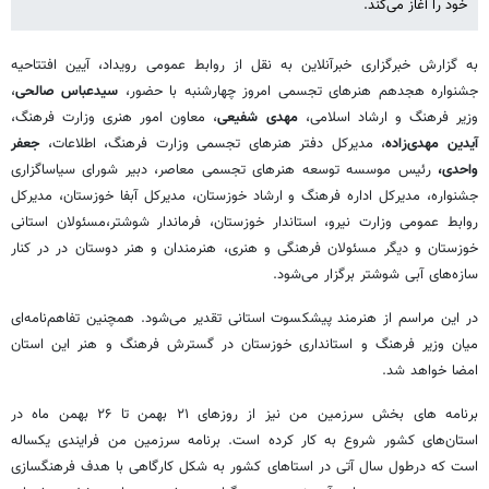
خود را آغاز می‌کند.
به گزارش خبرگزاری خبرآنلاین به نقل از روابط عمومی رویداد، آیین افتتاحیه
جشنواره هجدهم هنرهای تجسمی امروز چهارشنبه با حضور،
سیدعباس صالحی
،
وزیر فرهنگ و ارشاد اسلامی،
مهدی شفیعی
، معاون امور هنری وزارت فرهنگ،
آیدین مهدی‌زاده
، مدیرکل دفتر هنرهای تجسمی وزارت فرهنگ، اطلاعات،
جعفر
واحدی،
رئیس موسسه توسعه هنرهای تجسمی معاصر، دبیر شورای سیاساگزاری
جشنواره، مدیرکل اداره فرهنگ و ارشاد خوزستان، مدیرکل آبفا خوزستان، مدیرکل
روابط عمومی وزارت نیرو، استاندار خوزستان، فرماندار شوشتر،مسئولان استانی
خوزستان و دیگر مسئولان فرهنگی و هنری، هنرمندان و هنر دوستان در در کنار
سازه‌های آبی شوشتر برگزار می‌شود.
در این مراسم از هنرمند پیشکسوت استانی تقدیر می‌شود. همچنین تفاهم‌نامه‌ای
میان وزیر فرهنگ و استانداری خوزستان در گسترش فرهنگ و هنر این استان
امضا خواهد شد.
برنامه های بخش سرزمین من نیز از روزهای ۲۱ بهمن تا ۲۶ بهمن ماه در
استان‌های کشور شروع به کار کرده است. برنامه سرزمین من فرایندی یکساله
است که درطول سال آتی در استاهای کشور به شکل کارگاهی با هدف فرهنگسازی