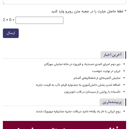
*
لطفا حاصل عبارت را در جعبه متن روبرو وارد کنید
2 + 0 =
ارسال
آخرین اخبار
دور دوم اجرای کمدی «سندباد و فیروز» در خانه نمایش مهرگان
ایران در نهایت تنهاست
نمایش گنجینه‌ای از شاهکارهای گمنام
اضافه شدن بخش دانش‌آموزی به جشنواره فیلم «آب به قیمت جان»
«آسباد» با روایتی از سیستان در قاب تلویزیون
پربیننده‌ترین
زوج ایرانی با «از یاد رفته» نامزد دریافت جایزه جشنواره نیویورک شدند