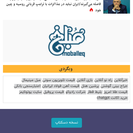
فاصله می‌گیرند/ایران نباید در مذاکرات با ترامپ قربانی روسیه و چین
شود
وبگردی
خبرآنلاین
راه نو آنلاین
بازی آنلاین
قیمت تلویزیون سونی
مبل مینیمال
جراح بینی گوشتی
پرشین هتل
قیمت آهن فولاد ایرانیان
اعتبارسنجی بانکی
قیمت طلا امروز
بلیط قطار
شرکت رادوکو
قیمت پروفیل
سایت یوتوتایمز
خرید اکانت chatgpt
نسخه دسکتاپ